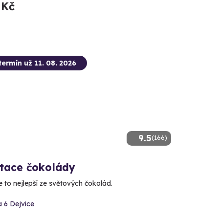
 Kč
termín už 11. 08. 2026
9.5
(166)
tace čokolády
 to nejlepší ze světových čokolád.
 6 Dejvice