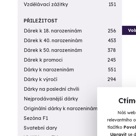
Vzdělávací zážitky
151
PŘILEŽITOST
Vol
Dárek k 18. narozeninám
256
Dárek k 40. narozeninám
453
Dárek k 50. narozeninám
378
Dárek k promoci
245
Dárky k narozeninám
551
Dárky k výročí
294
Dárky na poslední chvíli
450
Deg
Nejprodávanější dárky
56
Ctím
Ochutn
Originální dárky k narozeninám
422
Náš web 
Pr
Sezóna F1
4
relevantního 
tlačítko
Povol
Svatební dary
196
1 6
Upravit
se d