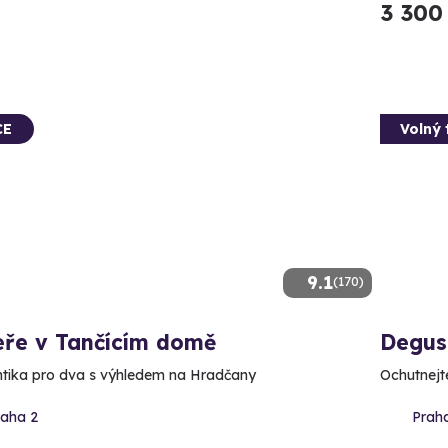
3 300
CE
Volný 
9.1
(170)
eře v Tančícím domě
Degus
ika pro dva s výhledem na Hradčany
Ochutnejte
raha 2
Praha