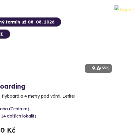
ný termín už 08. 08. 2026
CE
9.6
(352)
boarding
, flyboard a 4 metry pod vámi. Letíte!
raha (Centrum)
 14 dalších lokalit)
90 Kč