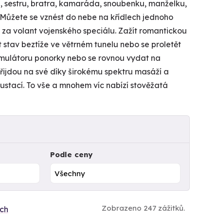
, sestru, bratra, kamaráda, snoubenku, manželku,
. Můžete se vznést do nebe na křídlech jednoho
t za volant vojenského speciálu. Zažít romantickou
 stav beztíže ve větrném tunelu nebo se proletět
simulátoru ponorky nebo se rovnou vydat na
řijdou na své díky širokému spektru masáží a
ustací. To vše a mnohem víc nabízí stověžatá
Podle ceny
Zobrazeno 247 zážitků.
ích