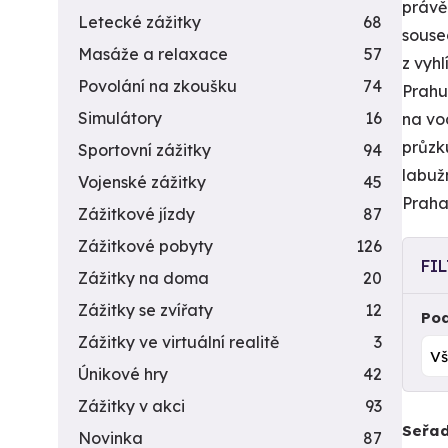
právě
Letecké zážitky
68
souse
Masáže a relaxace
57
z vyh
Povolání na zkoušku
74
Prahu
Simulátory
16
na vo
průzk
Sportovní zážitky
94
labuž
Vojenské zážitky
45
Praha
Zážitkové jízdy
87
Zážitkové pobyty
126
FI
Zážitky na doma
20
Zážitky se zvířaty
12
Pod
Zážitky ve virtuální realitě
3
Únikové hry
42
Zážitky v akci
93
Seřad
Novinka
87