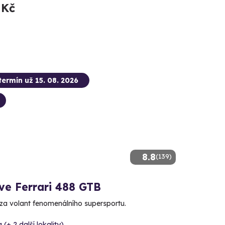
 Kč
termín už 15. 08. 2026
8.8
(139)
ve Ferrari 488 GTB
za volant fenomenálního supersportu.
 (+ 2 další lokality)