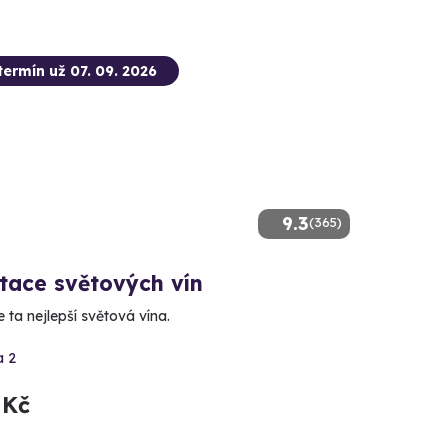
termín už 07. 09. 2026
9.3
(365)
tace světových vín
 ta nejlepší světová vína.
a 2
 Kč