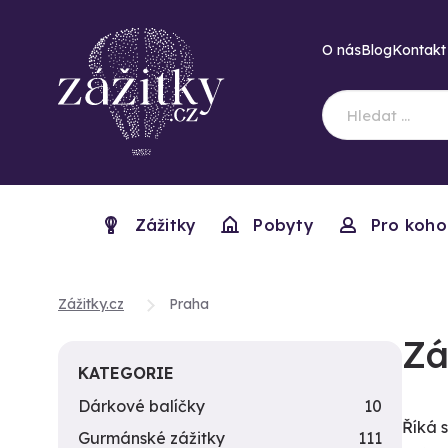
O nás
Blog
Kontakt
Zážitky
Pobyty
Pro koho
Zážitky.cz
Praha
Zá
KATEGORIE
Dárkové balíčky
10
Říká 
Gurmánské zážitky
111