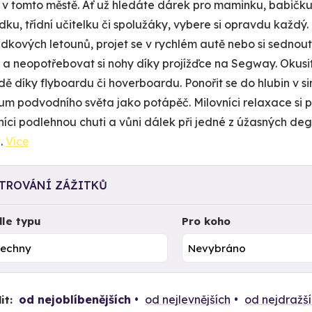
 v tomto městě. Ať už hledáte dárek pro maminku, babičku
dku, třídní učitelku či spolužáky, vybere si opravdu každý
lídkových letounů, projet se v rychlém autě nebo si sednou
 a neopotřebovat si nohy díky projížďce na Segway. Okusit
dě díky flyboardu či hoverboardu. Ponořit se do hlubin v 
um podvodního světa jako potápěč. Milovníci relaxace si p
níci podlehnou chuti a vůni dálek při jedné z úžasných deg
.
Více
LTROVÁNÍ ZÁŽITKŮ
le typu
Pro koho
od nejoblíbenějších
od nejlevnějších
od nejdražš
it: