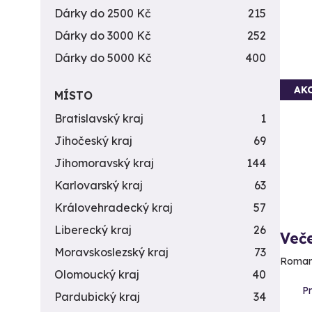
Dárky do 2500 Kč
215
Dárky do 3000 Kč
252
Dárky do 5000 Kč
400
AK
MÍSTO
Bratislavský kraj
1
Jihočeský kraj
69
Jihomoravský kraj
144
Karlovarský kraj
63
Královehradecký kraj
57
Liberecký kraj
26
Več
Moravskoslezský kraj
73
Romant
Olomoucký kraj
40
P
Pardubický kraj
34