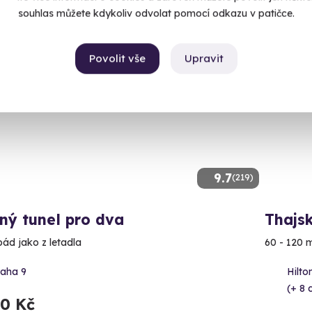
souhlas můžete kdykoliv odvolat pomocí odkazu v patičce.
Povolit vše
Upravit
ný termín už 08. 08. 2026
9.7
(219)
ný tunel pro dva
Thajs
pád jako z letadla
60 - 120 
raha 9
Hilto
(+ 8 
90 Kč