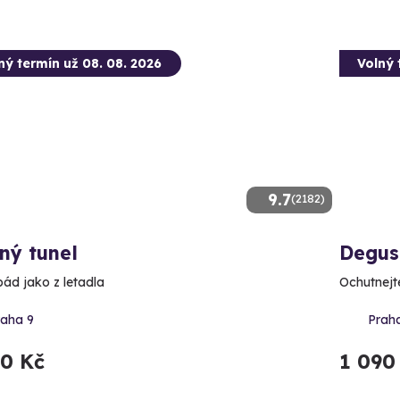
ný termín už 08. 08. 2026
Volný 
9.7
(2182)
ný tunel
Degus
pád jako z letadla
Ochutnejte
raha 9
Prah
90 Kč
1 090