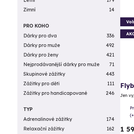
Letní
179
Zimní
14
Vol
PRO KOHO
AK
Dárky pro dva
336
Dárky pro muže
492
Dárky pro ženy
421
Nejprodávanější dárky pro muže
71
Skupinové zážitky
443
Zážitky pro děti
111
Fly
Zážitky pro handicapované
246
Jen vy
P
TYP
(+
Adrenalinové zážitky
174
1 5
Relaxační zážitky
162