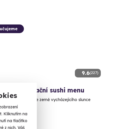
učujeme
9.6
(227)
ivní degustační sushi menu
okies
 to nejlepší sushi ze země vycházejícího slunce
zobrazení
a 5
. Kliknutím na
tí na tlačítko
 Kč
é z nich. Váš