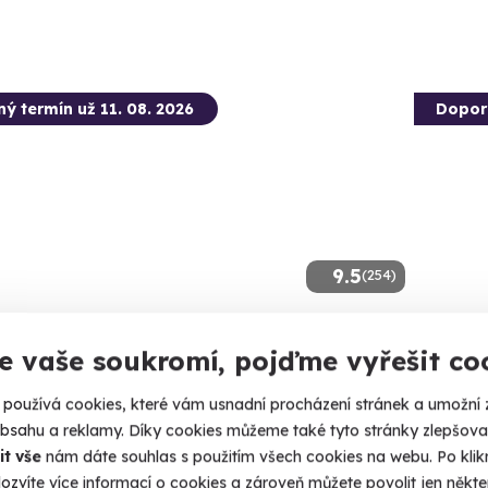
ný termín už 11. 08. 2026
Dopor
9.5
(254)
ustace čokolády pro dva
Exkluz
e vaše soukromí, pojďme vyřešit co
ejte to nejlepší ze světových čokolád.
Ochutnejte
používá cookies, které vám usnadní procházení stránek a umožní 
aha 6 Dejvice
Prah
obsahu a reklamy. Díky cookies můžeme také tyto stránky zlepšovat
it vše
nám dáte souhlas s použitím všech cookies na webu. Po kliknu
60 Kč
2 450
ozvíte více informací o cookies a zároveň můžete povolit jen někter