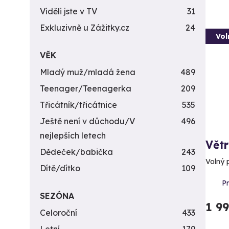
Viděli jste v TV
31
Exkluzivně u Zážitky.cz
24
Vol
VĚK
Mladý muž/mladá žena
489
Teenager/Teenagerka
209
Třicátník/třicátnice
535
Ještě není v důchodu/V
496
nejlepších letech
Větr
Dědeček/babička
243
Volný 
Dítě/dítko
109
P
SEZÓNA
1 9
Celoroční
433