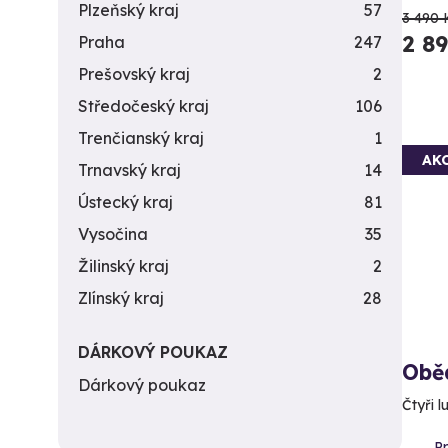
Plzeňský kraj
57
3 490 
2 8
Praha
247
Prešovský kraj
2
Středočeský kraj
106
Trenčianský kraj
1
AK
Trnavský kraj
14
Ústecký kraj
81
Vysočina
35
Žilinský kraj
2
Zlínský kraj
28
DÁRKOVÝ POUKAZ
Obě
Dárkový poukaz
Čtyři 
P