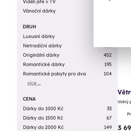
Viděli jste v TV
31
Vánoční dárky
311
DRUH
Vol
Luxusní dárky
142
Netradiční dárky
353
Originální dárky
452
Romantické dárky
195
Romantické pobyty pro dva
104
více …
Větr
CENA
Volný 
Dárky do 1000 Kč
33
P
Dárky do 1500 Kč
67
3 6
Dárky do 2000 Kč
149