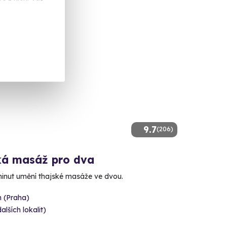
9.7
(206)
ká masáž pro dva
minut umění thajské masáže ve dvou.
n (Praha)
dalších lokalit)