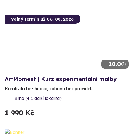
Volný termín už 06. 08. 2026
10.0
(5)
ArtMoment | Kurz experimentální malby
Kreativita bez hranic, zábava bez pravidel.
Brno (+ 1 další lokalita)
1 990 Kč