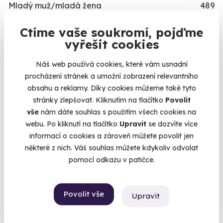
Mladý muž/mladá žena
489
Teenager/Teenagerka
209
Ctíme vaše soukromí, pojďme
Třicátník/třicátnice
535
Kalendář volných
vyřešit cookies
Ještě není v důchodu/V nejlepších letech
496
termínů
Náš web používá cookies, které vám usnadní
Dědeček/babička
243
procházení stránek a umožní zobrazení relevantního
Termíny pro zvolenou variantu:
Dítě/dítko
109
obsahu a reklamy. Díky cookies můžeme také tyto
stránky zlepšovat. Kliknutím na tlačítko
Povolit
TYP
vše
nám dáte souhlas s použitím všech cookies na
webu. Po kliknutí na tlačítko
Upravit
se dozvíte více
Relaxační zážitky
162
informací o cookies a zároveň můžete povolit jen
Chcete rezervovat termín?
Adrenalinové zážitky
174
některé z nich. Váš souhlas můžete kdykoliv odvolat
Objednat poukaz
Vzdělávací zážitky
151
pomocí odkazu v patičce.
PŘILEŽITOST
Objednejte poukaz na zážitek a termín si
rezervujte vy nebo obdarovaný později.
Povolit vše
Upravit
Svatební dary
196
Již mám poukaz
Vánoční dárky
311