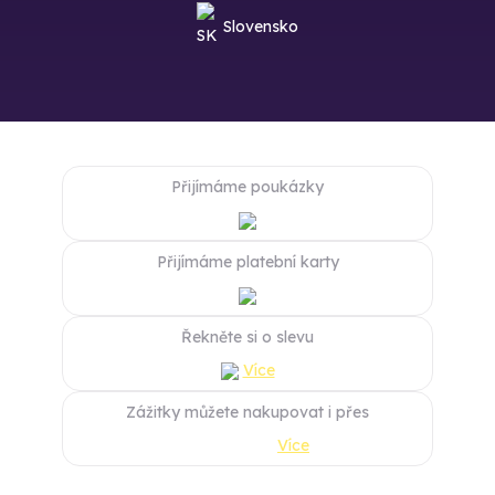
Slovensko
Přijímáme poukázky
Přijímáme platební karty
Řekněte si o slevu
Více
Zážitky můžete nakupovat i přes
Více