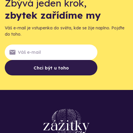
Zbývá jeden krok,
zbytek zařídíme my
Váš e-mail je vstupenka do světa, kde se žije naplno. Pojďte
do toho.
Chci být u toho