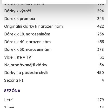
Dárky k narozeninám
551
Dárky k výročí
294
Dárek k promoci
245
Originální dárky k narozeninám
422
Dárek k 18. narozeninám
256
Dárek k 40. narozeninám
453
Dárek k 50. narozeninám
378
Viděli jste v TV
31
Nejprodávanější dárky
56
Dárky na poslední chvíli
450
Sezóna F1
4
SEZÓNA
Letní
179
Zimní
14