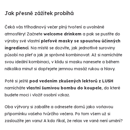
Jak přesně zážitek probíhá
Čeká vás tříhodinový večer plný tvoření a uvolněné
atmosféry! Začnete
welcome drinkem
a pak se pustíte do
výroby své vlastní
pleťové masky se spoustou účinných
ingrediencí
. Na místě se dozvíte, jak jednotlivé suroviny
působí na pleť a jak je správně kombinovat. Až si namícháte
svou ideální kombinaci, v klidu si masku nanesete a během
několika minut si dopřejete jemnou masáž rukou a hlavy.
Poté si ještě
pod vedením zkušených lektorů z LUSH
namícháte
vlastní šumivou bombu do koupele
, do které
budete moci i vložit osobní vzkaz.
Oba výtvory si zabalíte a odnesete domů jako voňavou
připomínku vašeho tvůrčího večera. Po tom všem už si
zasloužíte jen vanu! A kdo říkal, že relax ve vaně není umění?