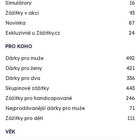
Simulátory
16
Zážitky v akci
93
Novinka
87
Exkluzivně u Zážitky.cz
24
PRO KOHO
Dárky pro muže
492
Dárky pro ženy
421
Dárky pro dva
336
Skupinové zážitky
443
Zážitky pro handicapované
246
Nejprodávanější dárky pro muže
71
Zážitky pro děti
111
VĚK