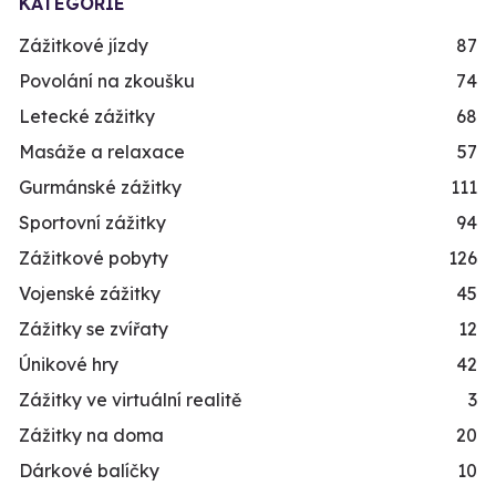
KATEGORIE
Zážitkové jízdy
87
Povolání na zkoušku
74
Letecké zážitky
68
Masáže a relaxace
57
Gurmánské zážitky
111
Sportovní zážitky
94
Zážitkové pobyty
126
Vojenské zážitky
45
Zážitky se zvířaty
12
Únikové hry
42
Zážitky ve virtuální realitě
3
Zážitky na doma
20
Dárkové balíčky
10