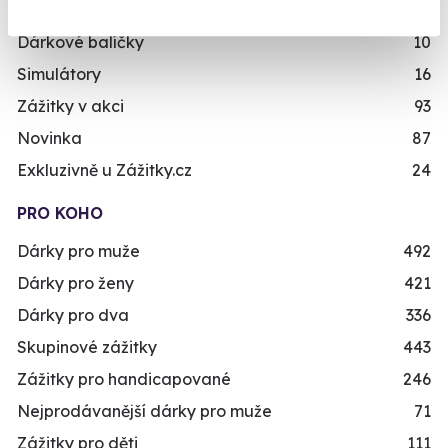
Zážitky na doma
20
Dárkové balíčky
10
Simulátory
16
Zážitky v akci
93
Novinka
87
Exkluzivně u Zážitky.cz
24
PRO KOHO
Dárky pro muže
492
Dárky pro ženy
421
Dárky pro dva
336
Skupinové zážitky
443
Zážitky pro handicapované
246
Nejprodávanější dárky pro muže
71
Zážitky pro děti
111