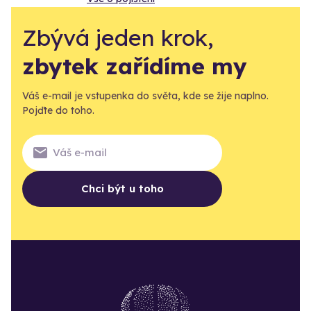
Zbývá jeden krok,
zbytek zařídíme my
Váš e-mail je vstupenka do světa, kde se žije naplno.
Pojďte do toho.
Chci být u toho