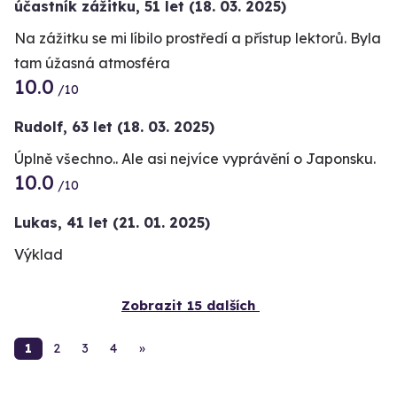
účastník zážitku
,
51 let
(18. 03. 2025)
Na zážitku se mi líbilo prostředí a přístup lektorů. Byla
tam úžasná atmosféra
10.0
/10
Rudolf,
63 let
(18. 03. 2025)
Úplně všechno.. Ale asi nejvíce vyprávění o Japonsku.
10.0
/10
Lukas,
41 let
(21. 01. 2025)
Výklad
Zobrazit 15 dalších
1
2
3
4
»