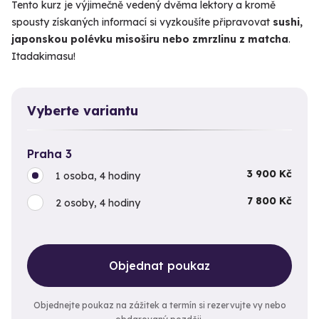
Tento kurz je výjimečně vedený dvěma lektory a kromě
spousty získaných informací si vyzkoušíte připravovat
sushi,
japonskou polévku misoširu nebo zmrzlinu z matcha
.
Itadakimasu!
Vyberte variantu
Praha 3
3 900 Kč
1 osoba, 4 hodiny
7 800 Kč
2 osoby, 4 hodiny
Objednat poukaz
Objednejte poukaz na zážitek a termín si rezervujte vy nebo