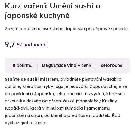
VIDEO
Kurz vaření: Umění sushi a
japonské kuchyně
Zažijte atmosféru císařského Japonska při přípravě specialit.
9,7
62 hodnocení
8
pokrmů
Degustace vína
v ceně
celoročně
Staňte se sushi mistrem
, ovládněte pěstování wasabi a
odhalte, která část ryby fugu je jedovatá! Zaposlouchejte se
do povídání o Japonsku, jeho tradicích a zvycích, které se z
první ruky dozvíte od přední české japanoložky Kristiny
Kopáčkové, která v minulosti tlumočila i samotnému
japonskému císaři, od kterého před časem obdržela Řád
vycházejícího slunce.