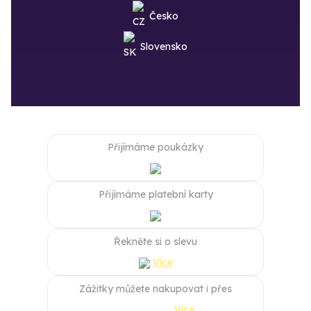
Česko
Slovensko
Přijímáme poukázky
Přijímáme platební karty
Řekněte si o slevu
Více
Zážitky můžete nakupovat i přes
Více