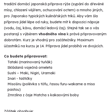
tradiční domácí japonská příprava rýže (sypání do dřevěné
mísy, chlazení vějířem, ochucování octem) a mnoho jiných,
pro Japonsko typických kulinářských triků. Aby vám šla
příprava jídel lépe od ruky, budete mít k dispozici nápoje
(vodu, čaj, kávu, domácí ledový čaj). Stejně tak se o vás
postarají s výběrem
vhodného vína
k právě připravovaným
dobrotám. Kurz je vhodný pro začátečníky. Maximum
účastníků na kurzu je 14. Příprava jídel probíhá ve dvojicích.
Co budete připravovat:
Tataki (marinovaný tuňák)
Skládaná vaječná omeleta
Sushi – Maki, Nigiri, Uramaki
Inari - taštičky
Misoširu (polévka s tófu, řasou furu-wakame a miso
pastou)
Zmrzlina z čaje Matcha s kakaovými boby
Zážitek obsahuje: