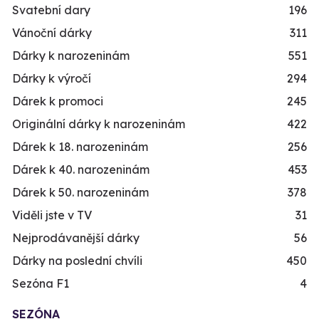
Svatební dary
196
Vánoční dárky
311
Dárky k narozeninám
551
Dárky k výročí
294
Dárek k promoci
245
Originální dárky k narozeninám
422
Dárek k 18. narozeninám
256
Dárek k 40. narozeninám
453
Dárek k 50. narozeninám
378
Viděli jste v TV
31
Nejprodávanější dárky
56
Dárky na poslední chvíli
450
Sezóna F1
4
SEZÓNA