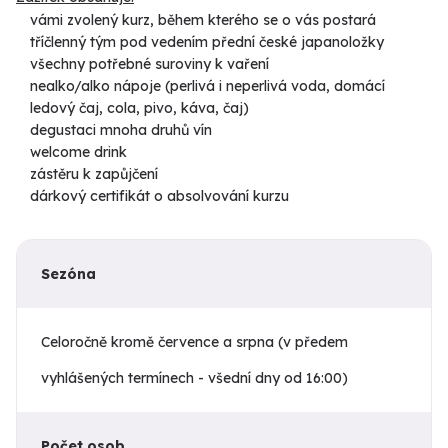
vámi zvolený kurz, během kterého se o vás postará
tříčlenný tým pod vedením přední české japanoložky
všechny potřebné suroviny k vaření
nealko/alko nápoje (perlivá i neperlivá voda, domácí
ledový čaj, cola, pivo, káva, čaj)
degustaci mnoha druhů vín
welcome drink
zástěru k zapůjčení
dárkový certifikát o absolvování kurzu
Sezóna
Celoročně kromě července a srpna (v předem
vyhlášených termínech - všední dny od 16:00)
Počet osob