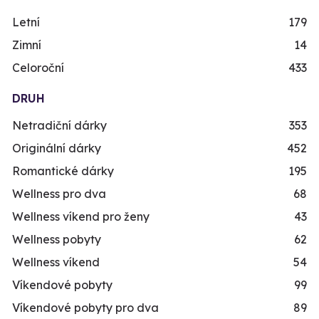
Letní
179
Zimní
14
Celoroční
433
DRUH
Netradiční dárky
353
Originální dárky
452
Romantické dárky
195
Wellness pro dva
68
Wellness víkend pro ženy
43
Wellness pobyty
62
Wellness víkend
54
Víkendové pobyty
99
Víkendové pobyty pro dva
89