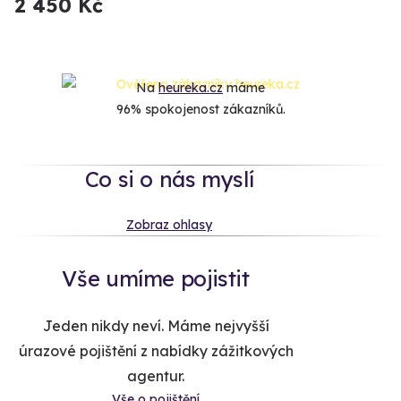
2 450 Kč
Na
heureka.cz
máme
96% spokojenost zákazníků.
Co si o nás myslí
Zobraz ohlasy
Vše umíme pojistit
Jeden nikdy neví. Máme nejvyšší
úrazové pojištění z nabídky zážitkových
agentur.
Vše o pojištění