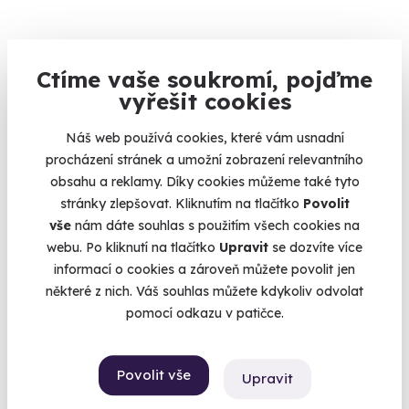
KATEGORIE
Ctíme vaše soukromí, pojďme
Kalendář volných
vyřešit cookies
Zážitkové jízdy
87
termínů
Povolání na zkoušku
74
Náš web používá cookies, které vám usnadní
Letecké zážitky
68
procházení stránek a umožní zobrazení relevantního
Termíny pro zvolenou variantu:
obsahu a reklamy. Díky cookies můžeme také tyto
Masáže a relaxace
57
stránky zlepšovat. Kliknutím na tlačítko
Povolit
Gurmánské zážitky
111
vše
nám dáte souhlas s použitím všech cookies na
Sportovní zážitky
94
webu. Po kliknutí na tlačítko
Upravit
se dozvíte více
informací o cookies a zároveň můžete povolit jen
Zážitkové pobyty
126
Chcete rezervovat termín?
některé z nich. Váš souhlas můžete kdykoliv odvolat
Vojenské zážitky
45
Objednat poukaz
pomocí odkazu v patičce.
Zážitky se zvířaty
12
Objednejte poukaz na zážitek a termín si
Únikové hry
42
rezervujte vy nebo obdarovaný později.
Povolit vše
Upravit
Zážitky ve virtuální realitě
3
Již mám poukaz