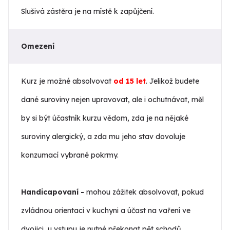
Slušivá zástěra je na místě k zapůjčení.
Omezení
Kurz je možné absolvovat
od 15 let
. Jelikož budete
dané suroviny nejen upravovat, ale i ochutnávat, měl
by si být účastník kurzu vědom, zda je na nějaké
suroviny alergický, a zda mu jeho stav dovoluje
konzumací vybrané pokrmy.
Handicapovaní -
mohou zážitek absolvovat, pokud
zvládnou orientaci v kuchyni a účast na vaření ve
dvojici, u vstupu je nutné překonat pět schodů.