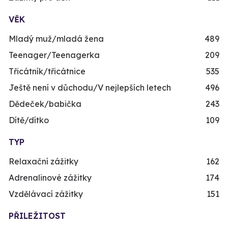
VĚK
Mladý muž/mladá žena
489
Teenager/Teenagerka
209
Třicátník/třicátnice
535
Ještě není v důchodu/V nejlepších letech
496
Dědeček/babička
243
Dítě/dítko
109
TYP
Relaxační zážitky
162
Adrenalinové zážitky
174
Vzdělávací zážitky
151
PŘILEŽITOST