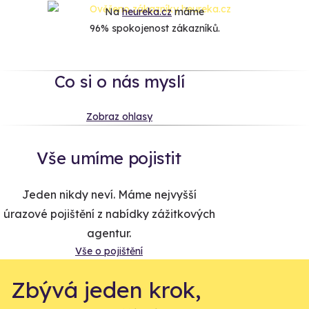
Na
heureka.cz
máme
96% spokojenost zákazníků.
Co si o nás myslí
Zobraz ohlasy
Vše umíme pojistit
Jeden nikdy neví. Máme nejvyšší
úrazové pojištění z nabídky zážitkových
agentur.
Vše o pojištění
Zbývá jeden krok,