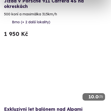
Jízda v Porsche 911 Carrera 4S na
okreskách
500 koní a maximálka 315km/h
Brno (+ 2 další lokality)
1 950 Kč
10.0
(3)
Exkluzivní let balónem nad Alpami