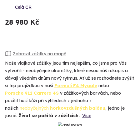
Celá ČR
28 980 Kč
Zobrazit zážitky na mapě
Naše vlajkové zážitky jsou tím nejlepším, co jsme pro Vás
vytvořili - neobyčejné okamžiky, které nesou náš rukopis a
dávají všedním dnům nový rytmus. Ať už se rozhodnete zvýšit
si tep projížďkou v naší
Formuli F4 Mygale
nebo
Porsche 911 Carrera 4S
v zážitkových barvách, nebo
pocítit husí kůži při výhledech z jednoho z
našich
neobyčejných
horkovzdušných balónu
, jedno je
jasné.
Život se počítá v zážitcích.
Více