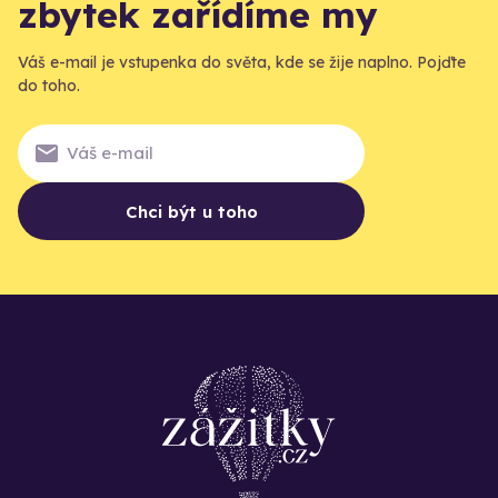
zbytek zařídíme my
Váš e-mail je vstupenka do světa, kde se žije naplno. Pojďte
do toho.
Chci být u toho