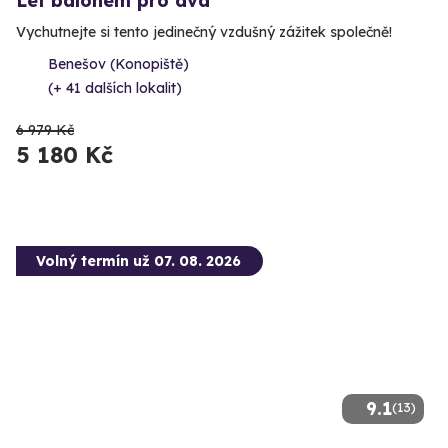
Let balónem pro dva
Vychutnejte si tento jedinečný vzdušný zážitek společně!
Benešov (Konopiště)
(+ 41 dalších lokalit)
6 979 Kč
5 180 Kč
Volný termín už 07. 08. 2026
9.1
(13)