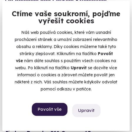
Let balónem nad Českým Krumlovem
Proleťte se nad historickým centrem nejkrásnějšího
Ctíme vaše soukromí, pojďme
jihočeského města.
vyřešit cookies
Český Krumlov
Náš web používá cookies, které vám usnadní
3 490 Kč
procházení stránek a umožní zobrazení relevantního
2 950 Kč
obsahu a reklamy. Díky cookies můžeme také tyto
stránky zlepšovat. Kliknutím na tlačítko
Povolit
vše
nám dáte souhlas s použitím všech cookies na
webu. Po kliknutí na tlačítko
Upravit
se dozvíte více
Volný termín už 23. 09. 2026
informací o cookies a zároveň můžete povolit jen
některé z nich. Váš souhlas můžete kdykoliv odvolat
Novinka
pomocí odkazu v patičce.
Exkluzivně u Zážitky.cz
Povolit vše
Upravit