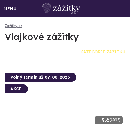
MENU
Zážitky.cz
Vlajkové zážitky
KATEGORIE ZÁŽITKŮ
Volný termín už 07. 08. 2026
AKCE
9.6
(1897)