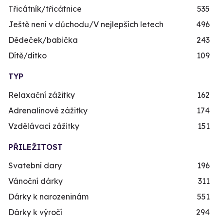
Třicátník/třicátnice
535
Ještě není v důchodu/V nejlepších letech
496
Dědeček/babička
243
Dítě/dítko
109
TYP
Relaxační zážitky
162
Adrenalinové zážitky
174
Vzdělávací zážitky
151
PŘILEŽITOST
Svatební dary
196
Vánoční dárky
311
Dárky k narozeninám
551
Dárky k výročí
294