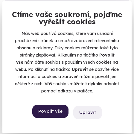
Ctíme vaše soukromí, pojďme
vyřešit cookies
9.0
+1
/10
Náš web používá cookies, které vám usnadní
účastník zážitku
,
57 let
(14. 03. 2026)
procházení stránek a umožní zobrazení relevantního
obsahu a reklamy. Díky cookies můžeme také tyto
Míša Landová je velmi příjemná a milá.
stránky zlepšovat. Kliknutím na tlačítko
Povolit
vše
nám dáte souhlas s použitím všech cookies na
Zobrazit 15 dalších
webu. Po kliknutí na tlačítko
Upravit
se dozvíte více
informací o cookies a zároveň můžete povolit jen
1
2
3
»
některé z nich. Váš souhlas můžete kdykoliv odvolat
pomocí odkazu v patičce.
Povolit vše
Upravit
KATEGORIE
Zážitkové jízdy
87