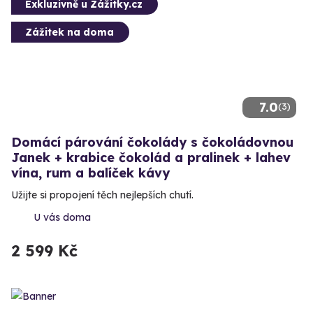
Exkluzivně u Zážitky.cz
Zážitek na doma
7.0
(3)
Domácí párování čokolády s čokoládovnou
Janek + krabice čokolád a pralinek + lahev
vína, rum a balíček kávy
Užijte si propojení těch nejlepších chutí.
U vás doma
2 599 Kč