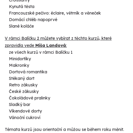
Croissanty
Kynutá těsta
Francouzské pečivo: éclaire, větrník a věneček
Domácí chléb napoprvé
Slané koláče
V rámci Balíčku 2 můžete vybírat z těchto kurzů, které
zpravidla vede
Míša Land
ová
:
ze všech kurzů v rámci Balíčku 1
Minidortíky
Makronky
Dortová romantika
Stékaný dort
Retro zákusky
České zákusky
Čokoládové pralinky
Sladký bar
Víkendové dorty
Vánoční cukroví
Témata kurzů jsou orientační a můžou se během roku měnit.