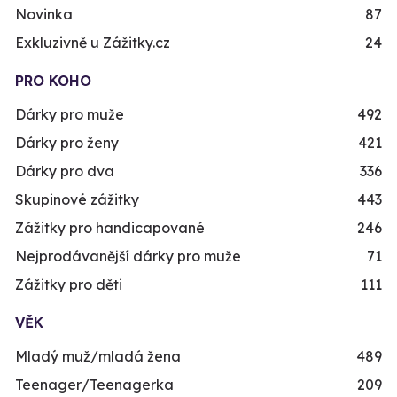
Novinka
87
Exkluzivně u Zážitky.cz
24
PRO KOHO
Dárky pro muže
492
Dárky pro ženy
421
Dárky pro dva
336
Skupinové zážitky
443
Zážitky pro handicapované
246
Nejprodávanější dárky pro muže
71
Zážitky pro děti
111
VĚK
Mladý muž/mladá žena
489
Teenager/Teenagerka
209