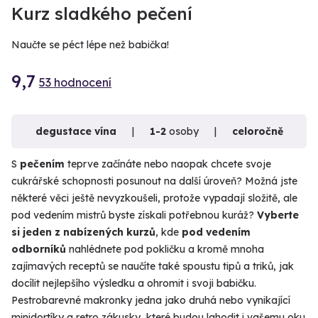
Kurz sladkého pečení
Naučte se péct lépe než babička!
9,7
53 hodnocení
degustace vína
1-2
osoby
celoročně
S
pečením
teprve začínáte nebo naopak chcete svoje
cukrářské schopnosti posunout na další úroveň? Možná jste
některé věci ještě nevyzkoušeli, protože vypadají složitě, ale
pod vedením mistrů byste získali potřebnou kuráž?
Vyberte
si jeden z nabízených kurzů
, kde
pod vedením
odborníků
nahlédnete pod pokličku a kromě mnoha
zajímavých receptů se naučíte také spoustu tipů a triků, jak
docílit nejlepšího výsledku a ohromit i svoji babičku.
Pestrobarevné makronky jedna jako druhá nebo vynikající
minidortíky a retro zákusky, které budou lahodit i vašemu oku