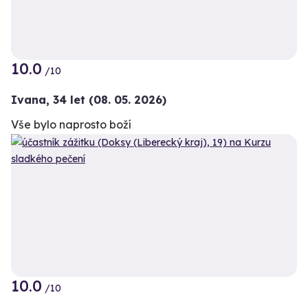
10.0
/10
Ivana,
34 let
(08. 05. 2026)
Vše bylo naprosto boží
10.0
+4
/10