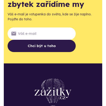
zbytek zařídíme my
Váš e-mail je vstupenka do světa, kde se žije naplno.
Pojďte do toho.
Chci být u toho