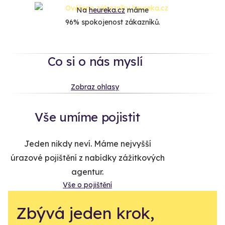
Na
heureka.cz
máme
96% spokojenost zákazníků.
Co si o nás myslí
Zobraz ohlasy
Vše umíme pojistit
Jeden nikdy neví. Máme nejvyšší
úrazové pojištění z nabídky zážitkových
agentur.
Vše o pojištění
Zbývá jeden krok,