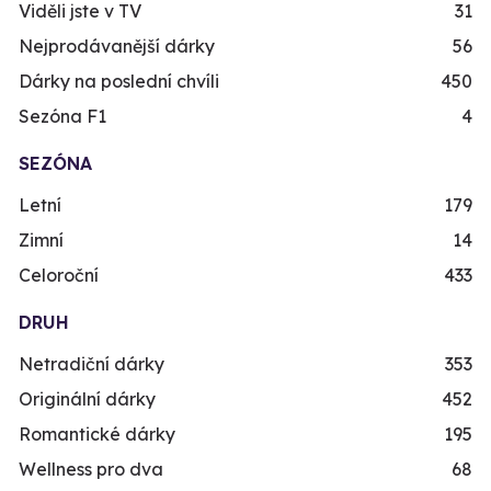
Viděli jste v TV
31
Nejprodávanější dárky
56
Dárky na poslední chvíli
450
Sezóna F1
4
SEZÓNA
Letní
179
Zimní
14
Celoroční
433
DRUH
Netradiční dárky
353
Originální dárky
452
Romantické dárky
195
Wellness pro dva
68