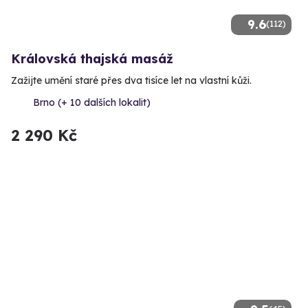
9.6
(112)
Královská thajská masáž
Zažijte umění staré přes dva tisíce let na vlastní kůži.
Brno (+ 10 dalších lokalit)
2 290 Kč