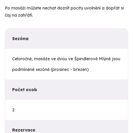
Po masáži můžete nechat doznít pocity uvolnění a dopřát si
čaj na zahřátí.
Sezóna
Celoročně, masáže ve dvou ve Špindlerově Mlýně jsou
podmíněné sezóně (prosinec - březen)
Počet osob
2
Rezervace