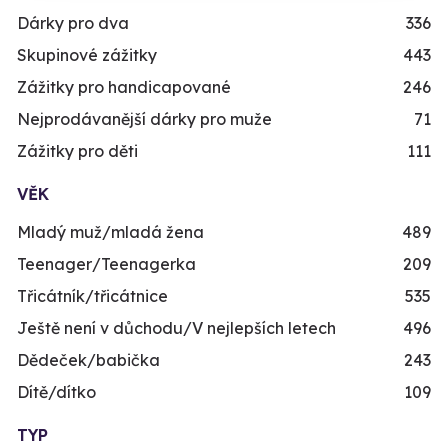
Dárky pro dva
336
Skupinové zážitky
443
Zážitky pro handicapované
246
Nejprodávanější dárky pro muže
71
Zážitky pro děti
111
VĚK
Mladý muž/mladá žena
489
Teenager/Teenagerka
209
Třicátník/třicátnice
535
Ještě není v důchodu/V nejlepších letech
496
Dědeček/babička
243
Dítě/dítko
109
TYP