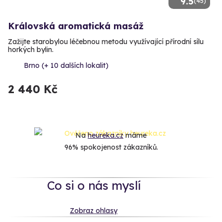
9.5
(45)
Královská aromatická masáž
Zažijte starobylou léčebnou metodu využívající přírodní sílu
horkých bylin.
Brno (+ 10 dalších lokalit)
2 440 Kč
Na
heureka.cz
máme
96% spokojenost zákazníků.
Co si o nás myslí
Zobraz ohlasy