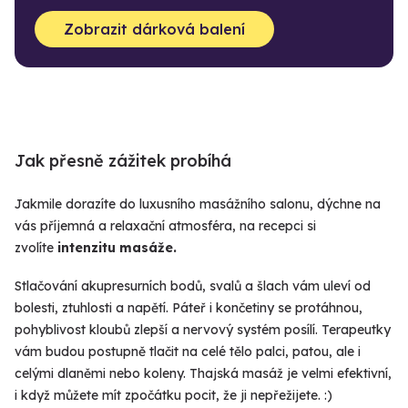
Zobrazit dárková balení
Jak přesně zážitek probíhá
Jakmile dorazíte do luxusního masážního salonu, dýchne na
vás příjemná a relaxační atmosféra, na recepci si
zvolíte
intenzitu masáže.
Stlačování akupresurních bodů, svalů a šlach vám uleví od
bolesti, ztuhlosti a napětí. Páteř i končetiny se protáhnou,
pohyblivost kloubů zlepší a nervový systém posílí. Terapeutky
vám budou postupně tlačit na celé tělo palci, patou, ale i
celými dlaněmi nebo koleny. Thajská masáž je velmi efektivní,
i když můžete mít zpočátku pocit, že ji nepřežijete. :)