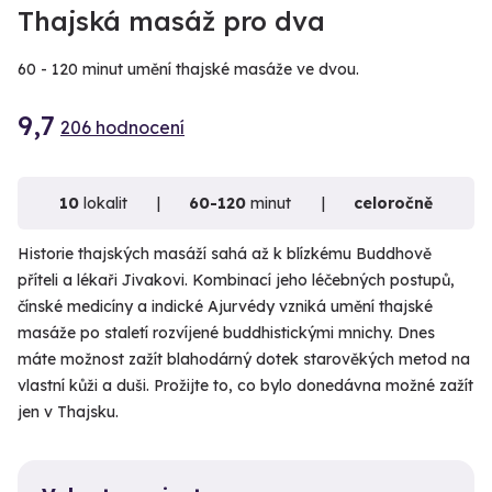
VIDEO
Thajská masáž pro dva
60 - 120 minut umění thajské masáže ve dvou.
9,7
206 hodnocení
10
lokalit
60-120
minut
celoročně
Historie thajských masáží sahá až k blízkému Buddhově
příteli a lékaři Jivakovi. Kombinací jeho léčebných postupů,
čínské medicíny a indické Ajurvédy vzniká umění thajské
masáže po staletí rozvíjené buddhistickými mnichy. Dnes
máte možnost zažít blahodárný dotek starověkých metod na
vlastní kůži a duši. Prožijte to, co bylo donedávna možné zažít
jen v Thajsku.