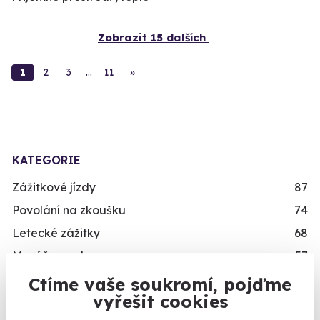
Zobrazit 15 dalších
1
2
3
…
11
»
KATEGORIE
Zážitkové jízdy
87
Povolání na zkoušku
74
Letecké zážitky
68
Masáže a relaxace
57
Gurmánské zážitky
111
Ctíme vaše soukromí, pojďme
vyřešit cookies
Sportovní zážitky
94