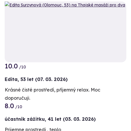
10.0
/10
Edita,
53 let
(07. 03. 2026)
Krásné čisté prostředí, příjemný relax. Moc
doporučuji.
8.0
/10
účastník zážitku
,
41 let
(03. 03. 2026)
Prijemne prostredi , teplo