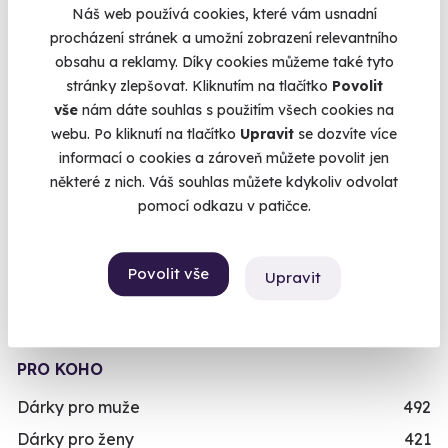
Zážitkové pobyty
126
Náš web používá cookies, které vám usnadní
Vojenské zážitky
45
procházení stránek a umožní zobrazení relevantního
obsahu a reklamy. Díky cookies můžeme také tyto
Zážitky se zvířaty
12
stránky zlepšovat. Kliknutím na tlačítko
Povolit
Únikové hry
42
vše
nám dáte souhlas s použitím všech cookies na
Zážitky ve virtuální realitě
3
webu. Po kliknutí na tlačítko
Upravit
se dozvíte více
informací o cookies a zároveň můžete povolit jen
Zážitky na doma
20
některé z nich. Váš souhlas můžete kdykoliv odvolat
Dárkové balíčky
10
pomocí odkazu v patičce.
Simulátory
16
Zážitky v akci
93
Povolit vše
Upravit
Novinka
87
Exkluzivně u Zážitky.cz
24
PRO KOHO
Dárky pro muže
492
Dárky pro ženy
421