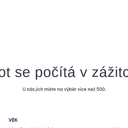
ot se počítá v zážit
U nás jich máte na výběr více než 500.
VĚK