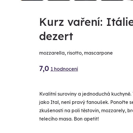
Kurz vaření: Itál
dezert
mozzarella, risotto, mascarpone
7,0
1 hodnocení
Kvalitní suroviny a jednoduchá kuchyně. T
jako Ital, není pravý fanoušek. Ponořte s
zkušenosti na poli těstovin, mozzarely, b
telecího masa. Bon apetit!