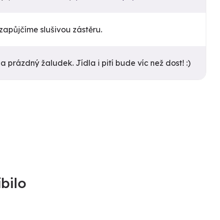
apůjčíme slušivou zástěru.
 prázdný žaludek. Jídla i pití bude víc než dost! :)
bilo