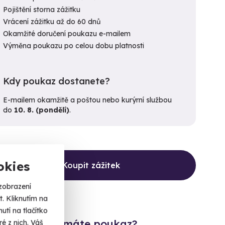
Pojištění storna zážitku
Vrácení zážitku až do 60 dnů
Okamžité doručení poukazu e-mailem
Výměna poukazu po celou dobu platnosti
Kdy poukaz dostanete?
E-mailem okamžitě a poštou nebo kurýrní službou
do
10. 8. (pondělí)
.
okies
Koupit zážitek
zobrazení
. Kliknutím na
tí na tlačítko
Již máte poukaz?
é z nich. Váš