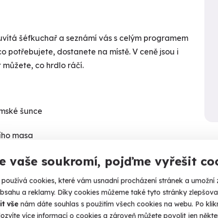
uvítá šéfkuchař a seznámí vás s celým programem
 co potřebujete, dostanete na místě. V ceně jsou i
t můžete, co hrdlo ráčí.
rmské šunce
cího masa
Kalendář volných
termínů
e vaše soukromí, pojďme vyřešit co
 omáčkou a glazovanou pomerančovou kůrou
Termíny pro zvolenou variantu:
používá cookies, které vám usnadní procházení stránek a umožní 
 součástí kurzu. Vy si nic nosit nemusíte. Všechny
obsahu a reklamy. Díky cookies můžeme také tyto stránky zlepšovat
 e-mailem.
it vše
nám dáte souhlas s použitím všech cookies na webu. Po kliknu
ozvíte více informací o cookies a zároveň můžete povolit jen někter