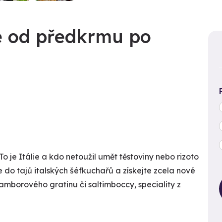
ie od předkrmu po
o je Itálie a kdo netoužil umět těstoviny nebo rizoto
e do tajů italských šéfkuchařů a získejte zcela nové
ramborového gratinu či saltimboccy, speciality z