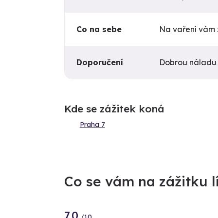
Co na sebe
Na vaření vám z
Doporučení
Dobrou náladu a
Kde se zážitek koná
Praha 7
Co se vám na zážitku lí
7.0
/10