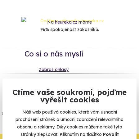
Na
heureka.cz
máme
96% spokojenost zákazníků.
Co si o nás myslí
Zobraz ohlasy
Vše umíme pojistit
Ctíme vaše soukromí, pojďme
vyřešit cookies
Jeden nikdy neví. Máme nejvyšší
Náš web používá cookies, které vám usnadní
úrazové pojištění z nabídky zážitkových
procházení stránek a umožní zobrazení relevantního
agentur.
obsahu a reklamy. Díky cookies můžeme také tyto
Vše o pojištění
stránky zlepšovat. Kliknutím na tlačítko
Povolit