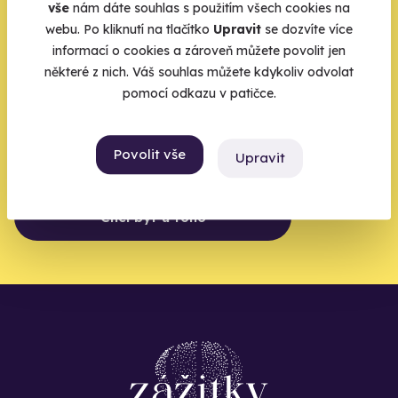
vše
nám dáte souhlas s použitím všech cookies na
Zbývá jeden krok,
webu. Po kliknutí na tlačítko
Upravit
se dozvíte více
zbytek zařídíme my
informací o cookies a zároveň můžete povolit jen
některé z nich. Váš souhlas můžete kdykoliv odvolat
pomocí odkazu v patičce.
Váš e-mail je vstupenka do světa, kde se žije naplno. Pojďte
do toho.
Povolit vše
Upravit
Chci být u toho