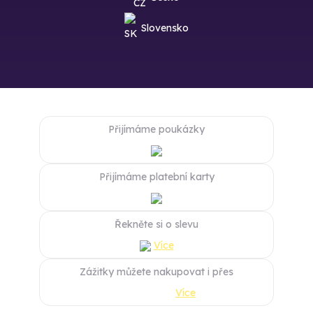
Slovensko
Přijímáme poukázky
Přijímáme platební karty
Řekněte si o slevu
Více
Zážitky můžete nakupovat i přes
Více