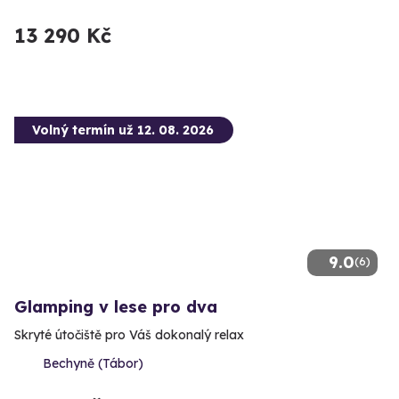
13 290 Kč
Volný termín už 12. 08. 2026
9.0
(6)
Glamping v lese pro dva
Skryté útočiště pro Váš dokonalý relax
Bechyně (Tábor)