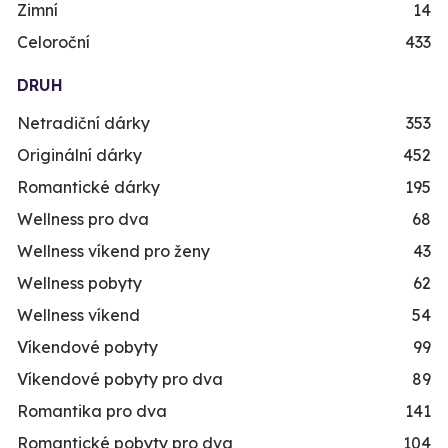
Zimní
14
Celoroční
433
DRUH
Netradiční dárky
353
Originální dárky
452
Romantické dárky
195
Wellness pro dva
68
Wellness víkend pro ženy
43
Wellness pobyty
62
Wellness víkend
54
Víkendové pobyty
99
Víkendové pobyty pro dva
89
Romantika pro dva
141
Romantické pobyty pro dva
104