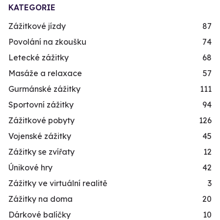
KATEGORIE
Zážitkové jízdy
87
Povolání na zkoušku
74
Letecké zážitky
68
Masáže a relaxace
57
Gurmánské zážitky
111
Sportovní zážitky
94
Zážitkové pobyty
126
Vojenské zážitky
45
Zážitky se zvířaty
12
Únikové hry
42
Zážitky ve virtuální realitě
3
Zážitky na doma
20
Dárkové balíčky
10