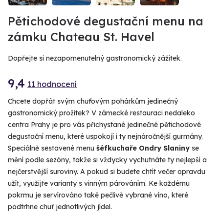
Pětichodové degustační menu na
zámku Chateau St. Havel
Dopřejte si nezapomenutelný gastronomický zážitek.
9,4
11 hodnocení
Chcete dopřát svým chuťovým pohárkům jedinečný
gastronomický prožitek? V zámecké restauraci nedaleko
centra Prahy je pro vás přichystané jedinečné pětichodové
degustační menu, které uspokojí i ty nejnáročnější gurmány.
Speciálně sestavené menu
šéfkuchaře Ondry Slaniny
se
mění podle sezóny, takže si vždycky vychutnáte ty nejlepší a
nejčerstvější suroviny. A pokud si budete chtít večer opravdu
užít, využijte varianty s vinným párováním. Ke každému
pokrmu je servírováno také pečlivě vybrané víno, které
podtrhne chuť jednotlivých jídel.