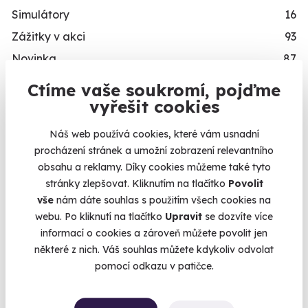
Simulátory
16
Zážitky v akci
93
Novinka
87
Exkluzivně u Zážitky.cz
24
Ctíme vaše soukromí, pojďme
vyřešit cookies
PRO KOHO
Náš web používá cookies, které vám usnadní
Dárky pro muže
492
procházení stránek a umožní zobrazení relevantního
Dárky pro ženy
421
obsahu a reklamy. Díky cookies můžeme také tyto
Dárky pro dva
336
stránky zlepšovat. Kliknutím na tlačítko
Povolit
vše
nám dáte souhlas s použitím všech cookies na
Skupinové zážitky
443
webu. Po kliknutí na tlačítko
Upravit
se dozvíte více
Zážitky pro handicapované
246
informací o cookies a zároveň můžete povolit jen
Nejprodávanější dárky pro muže
71
některé z nich. Váš souhlas můžete kdykoliv odvolat
pomocí odkazu v patičce.
Zážitky pro děti
111
VĚK