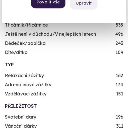
Povolit vše
Upravit
Mladý muž/mladá žena
489
Teenager/Teenagerka
209
Třicátník/třicátnice
535
Ještě není v důchodu/V nejlepších letech
496
Dědeček/babička
243
Dítě/dítko
109
TYP
Relaxační zážitky
162
Adrenalinové zážitky
174
Vzdělávací zážitky
151
PŘILEŽITOST
Svatební dary
196
Vánoční dárky
311