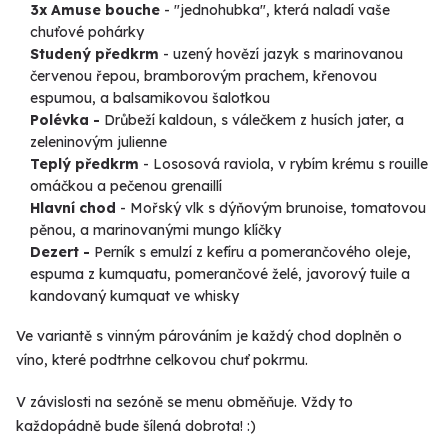
3x Amuse bouche
-
"jednohubka", která naladí vaše
chuťové pohárky
Studený předkrm
- uz
ený hovězí jazyk s marinovanou
červenou řepou, bramborovým prachem, křenovou
espumou, a balsamikovou šalotkou
Polévka -
Drůbeží kaldoun, s válečkem z husích jater, a
zeleninovým julienne
Teplý předkrm
- Lososová raviola, v rybím krému s rouille
omáčkou a pečenou grenaillí
Hlavní chod
- Mořský vlk s dýňovým brunoise, tomatovou
pěnou, a marinovanými mungo klíčky
Dezert -
Perník s emulzí z kefíru a pomerančového oleje,
espuma z kumquatu, pomerančové želé, javorový tuile a
kandovaný kumquat ve whisky
Ve variantě s vinným párováním je každý chod doplněn o
víno, které podtrhne celkovou chuť pokrmu.
V závislosti na sezóně se menu obměňuje. Vždy to
každopádně bude šílená dobrota! :)