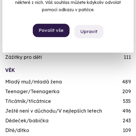
některé z nich. Váš souhlas můžete kdykoliv odvolat
Objednat poukaz
Dárky pro ženy
421
pomocí odkazu v patičce.
Dárky pro dva
336
Objednejte poukaz na zážitek a termín si
rezervujte vy nebo obdarovaný později.
Skupinové zážitky
443
Povolit vše
Upravit
Již mám poukaz
Zážitky pro handicapované
246
Nejprodávanější dárky pro muže
71
Zážitky pro děti
111
VĚK
Mladý muž/mladá žena
489
Teenager/Teenagerka
209
Třicátník/třicátnice
535
Ještě není v důchodu/V nejlepších letech
496
Dědeček/babička
243
Dítě/dítko
109