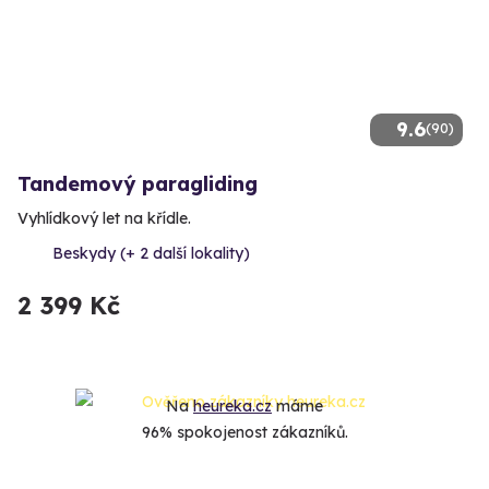
9.6
(90)
Tandemový paragliding
Vyhlídkový let na křídle.
Beskydy (+ 2 další lokality)
2 399 Kč
Na
heureka.cz
máme
96% spokojenost zákazníků.