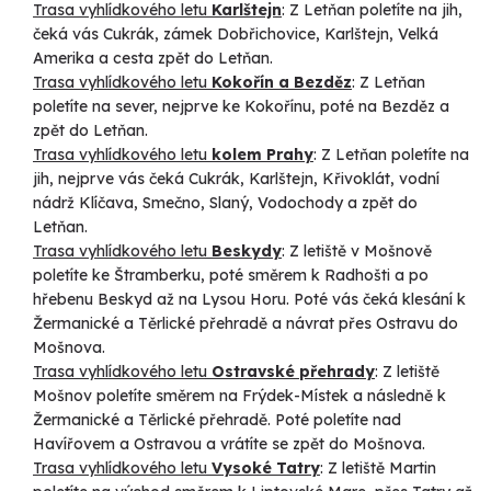
Trasa vyhlídkového letu
Karlštejn
: Z Letňan poletíte na jih,
čeká vás Cukrák, zámek Dobřichovice, Karlštejn, Velká
Amerika a cesta zpět do Letňan.
Trasa vyhlídkového letu
Kokořín a Bezděz
: Z Letňan
poletíte na sever, nejprve ke Kokořínu, poté na Bezděz a
zpět do Letňan.
Trasa vyhlídkového letu
kolem Prahy
: Z Letňan poletíte na
jih, nejprve vás čeká Cukrák, Karlštejn, Křivoklát, vodní
nádrž Klíčava, Smečno, Slaný, Vodochody a zpět do
Letňan.
Trasa vyhlídkového letu
Beskydy
: Z letiště v Mošnově
poletíte ke Štramberku, poté směrem k Radhošti a po
hřebenu Beskyd až na Lysou Horu. Poté vás čeká klesání k
Žermanické a Těrlické přehradě a návrat přes Ostravu do
Mošnova.
Trasa vyhlídkového letu
Ostravské přehrady
: Z letiště
Mošnov poletíte směrem na Frýdek-Místek a následně k
Žermanické a Těrlické přehradě. Poté poletíte nad
Havířovem a Ostravou a vrátíte se zpět do Mošnova.
Trasa vyhlídkového letu
Vysoké Tatry
: Z letiště Martin