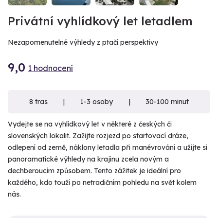
Privátní vyhlídkový let letadlem
Nezapomenutelné výhledy z ptačí perspektivy
9,0
1 hodnocení
8 tras
1-3 osoby
30-100 minut
Vydejte se na vyhlídkový let v některé z českých či
slovenských lokalit. Zažijte rozjezd po startovací dráze,
odlepení od země, náklony letadla při manévrování a užijte si
panoramatické výhledy na krajinu zcela novým a
dechberoucím způsobem. Tento zážitek je ideální pro
každého, kdo touží po netradičním pohledu na svět kolem
nás.