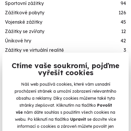
Sportovní zážitky
94
Zážitkové pobyty
126
Vojenské zážitky
45
Zážitky se zvířaty
12
Únikové hry
42
Zážitky ve virtuální realitě
3
Zážitky na doma
20
Ctíme vaše soukromí, pojďme
Dárkové balíčky
10
Kalendář volných
vyřešit cookies
Simulátory
16
termínů
Náš web používá cookies, které vám usnadní
Zážitky v akci
93
procházení stránek a umožní zobrazení relevantního
Termíny pro zvolenou variantu:
Novinka
87
obsahu a reklamy. Díky cookies můžeme také tyto
stránky zlepšovat. Kliknutím na tlačítko
Povolit
Exkluzivně u Zážitky.cz
24
vše
nám dáte souhlas s použitím všech cookies na
PRO KOHO
webu. Po kliknutí na tlačítko
Upravit
se dozvíte více
informací o cookies a zároveň můžete povolit jen
Chcete rezervovat termín?
Dárky pro muže
492