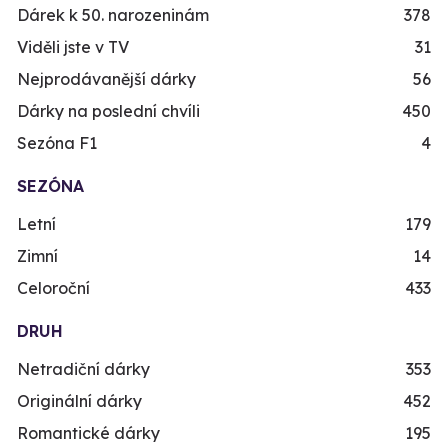
Dárek k 50. narozeninám
378
Viděli jste v TV
31
Nejprodávanější dárky
56
Dárky na poslední chvíli
450
Sezóna F1
4
SEZÓNA
Letní
179
Zimní
14
Celoroční
433
DRUH
Netradiční dárky
353
Originální dárky
452
Romantické dárky
195