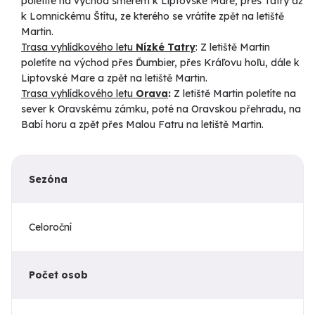
poletíte na východ směrem k Liptovské Mare, přes Tatry až
k Lomnickému Štítu, ze kterého se vrátíte zpět na letiště
Martin.
Trasa vyhlídkového letu
Nízké Tatry
: Z letiště Martin
poletíte na východ přes Ďumbier, přes Kráľovu hoľu, dále k
Liptovské Mare a zpět na letiště Martin.
Trasa vyhlídkového letu
Orava
:
Z letiště Martin poletíte na
sever k Oravskému zámku, poté na Oravskou přehradu, na
Babí horu a zpět přes Malou Fatru na letiště Martin.
Sezóna
Celoroční
Počet osob