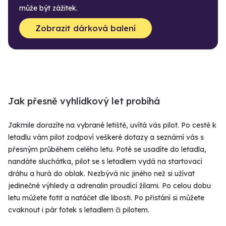
může být zážitek.
Zobrazit dárková balení
Jak přesně vyhlídkový let probíhá
Jakmile dorazíte na vybrané letiště, uvítá vás pilot. Po cestě k
letadlu vám pilot zodpoví veškeré dotazy a seznámí vás s
přesným průběhem celého letu. Poté se usadíte do letadla,
nandáte sluchátka, pilot se s letadlem vydá na startovací
dráhu a hurá do oblak. Nezbývá nic jiného než si užívat
jedinečné výhledy a adrenalin proudící žilami. Po celou dobu
letu můžete fotit a natáčet dle libosti. Po přistání si můžete
cvaknout i pár fotek s letadlem či pilotem.