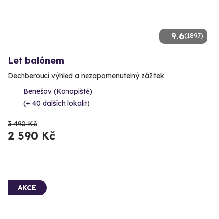
9.6
(1897)
Let balónem
Dechberoucí výhled a nezapomenutelný zážitek
Benešov (Konopiště)
(+ 40 dalších lokalit)
3 490 Kč
2 590 Kč
AKCE