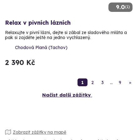
9.0
(1)
Relax v pivních lázních
Relaxujte v pivní lázni, dejte si zábal ze sladového mláta a
pak si zajděte ještě na jedno vychlazený.
Chodová Planá (Tachov)
2 390 Kč
1
2
3
…
9
»
Načíst další zážitky
Zobrazit zážitky na mapě