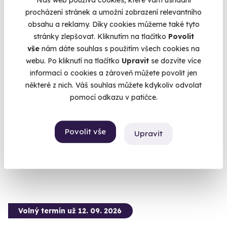
Doporučujeme
procházení stránek a umožní zobrazení relevantního
obsahu a reklamy. Díky cookies můžeme také tyto
stránky zlepšovat. Kliknutím na tlačítko
Povolit
vše
nám dáte souhlas s použitím všech cookies na
webu. Po kliknutí na tlačítko
Upravit
se dozvíte více
informací o cookies a zároveň můžete povolit jen
9.6
(227)
některé z nich. Váš souhlas můžete kdykoliv odvolat
pomocí odkazu v patičce.
Exkluzivní degustační sushi menu
Ochutnejte to nejlepší sushi ze země vycházejícího slunce
Povolit vše
Praha 5
Upravit
2 450 Kč
Volný termín už 12. 09. 2026