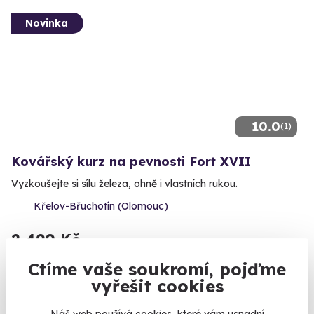
Novinka
10.0
(1)
Kovářský kurz na pevnosti Fort XVII
Vyzkoušejte si sílu železa, ohně i vlastních rukou.
Křelov-Břuchotín (Olomouc)
2 490 Kč
Ctíme vaše soukromí, pojďme
vyřešit cookies
Náš web používá cookies, které vám usnadní