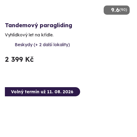
9.6
(90)
Tandemový paragliding
Vyhlídkový let na křídle.
Beskydy (+ 2 další lokality)
2 399 Kč
Volný termín už 11. 08. 2026