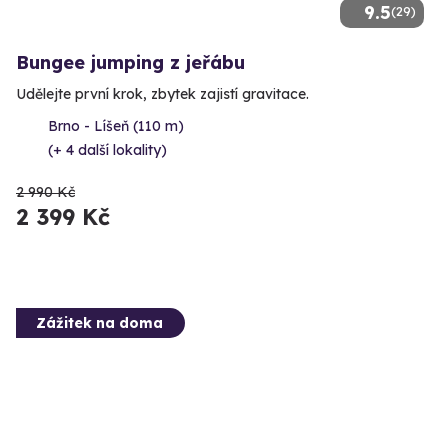
9.5
(29)
Bungee jumping z jeřábu
Udělejte první krok, zbytek zajistí gravitace.
Brno - Líšeň (110 m)
(+ 4 další lokality)
2 990 Kč
2 399 Kč
Zážitek na doma