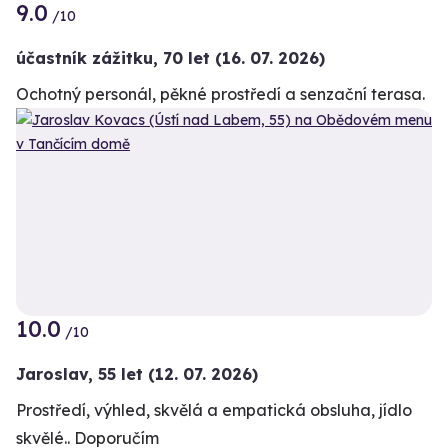
9.0
/10
účastník zážitku
,
70 let
(16. 07. 2026)
Ochotný personál, pěkné prostředí a senzační terasa.
10.0
+1
/10
Jaroslav,
55 let
(12. 07. 2026)
Prostředí, výhled, skvělá a empatická obsluha, jídlo
skvělé.. Doporučím