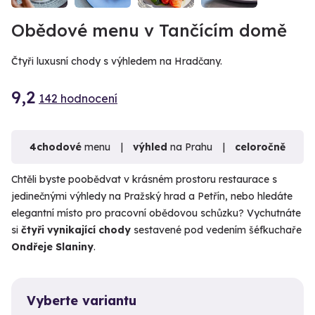
Obědové menu v Tančícím domě
Čtyři luxusní chody s výhledem na Hradčany.
9,2
142 hodnocení
4chodové
menu
výhled
na Prahu
celoročně
Chtěli byste poobědvat v krásném prostoru restaurace s
jedinečnými výhledy na Pražský hrad a Petřín, nebo hledáte
elegantní místo pro pracovní obědovou schůzku? Vychutnáte
si
čtyři vynikající chody
sestavené pod vedením šéfkuchaře
Ondřeje Slaniny
.
Vyberte variantu