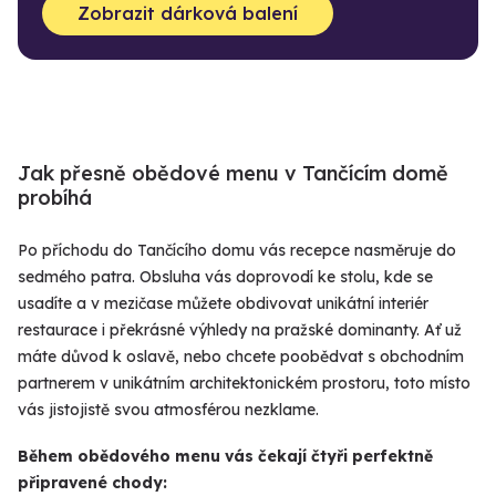
Zobrazit dárková balení
Jak přesně obědové menu v Tančícím domě
probíhá
Po příchodu do Tančícího domu vás recepce nasměruje do
sedmého patra. Obsluha vás doprovodí ke stolu, kde se
usadíte a v mezičase můžete obdivovat unikátní interiér
restaurace i překrásné výhledy na pražské dominanty. Ať už
máte důvod k oslavě, nebo chcete poobědvat s obchodním
partnerem v unikátním architektonickém prostoru, toto místo
vás jistojistě svou atmosférou nezklame.
Během obědového menu vás čekají čtyři perfektně
připravené chody: