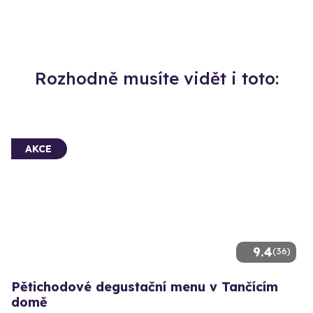
Rozhodně musíte vidět i toto:
AKCE
9.4
(36)
Pětichodové degustační menu v Tančícím
domě