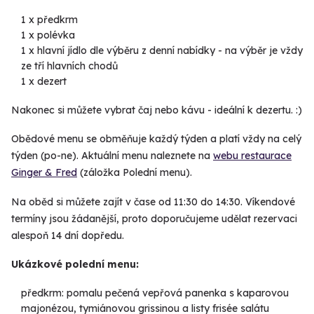
1 x předkrm
1 x polévka
1 x hlavní jídlo dle výběru z denní nabídky - na výběr je vždy
ze tří hlavních chodů
1 x dezert
Nakonec si můžete vybrat čaj nebo kávu - ideální k dezertu. :)
Obědové menu se obměňuje každý týden a platí vždy na celý
týden (po-ne). Aktuální menu naleznete na
webu restaurace
Ginger & Fred
(záložka Polední menu).
Na oběd si můžete zajít v čase od 11:30 do 14:30. Víkendové
termíny jsou žádanější, proto doporučujeme udělat rezervaci
alespoň 14 dní dopředu.
Ukázkové polední menu:
předkrm:
pomalu pečená vepřová panenka s kaparovou
majonézou, tymiánovou grissinou a listy frisée salátu