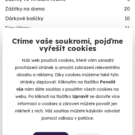
Zážitky na doma
20
Dárkové balíčky
10
Simulátory
16
Zážitky v akci
93
Ctíme vaše soukromí, pojďme
vyřešit cookies
Novinka
87
Exkluzivně u Zážitky.cz
24
Náš web používá cookies, které vám usnadní
procházení stránek a umožní zobrazení relevantního
PRO KOHO
obsahu a reklamy. Díky cookies můžeme také tyto
Dárky pro muže
492
stránky zlepšovat. Kliknutím na tlačítko
Povolit
vše
nám dáte souhlas s použitím všech cookies na
Dárky pro ženy
421
webu. Po kliknutí na tlačítko
Upravit
se dozvíte více
Dárky pro dva
336
informací o cookies a zároveň můžete povolit jen
Skupinové zážitky
443
některé z nich. Váš souhlas můžete kdykoliv odvolat
pomocí odkazu v patičce.
Zážitky pro handicapované
246
Nejprodávanější dárky pro muže
71