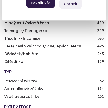
Povolit vše
Zážitky pro děti
111
Upravit
VĚK
Mladý muž/mladá žena
489
Teenager/Teenagerka
209
Třicátník/třicátnice
535
Ještě není v důchodu/V nejlepších letech
496
Dědeček/babička
243
Dítě/dítko
109
TYP
Relaxační zážitky
162
Adrenalinové zážitky
174
Vzdělávací zážitky
151
PŘILEŽITOST