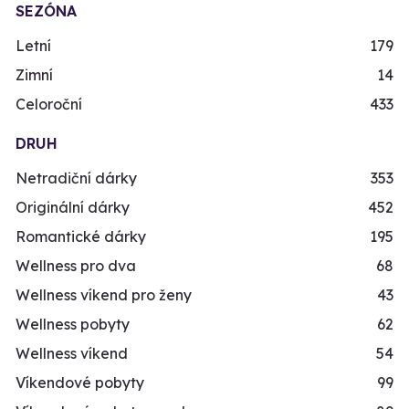
SEZÓNA
Letní
179
Zimní
14
Celoroční
433
DRUH
Netradiční dárky
353
Originální dárky
452
Romantické dárky
195
Wellness pro dva
68
Wellness víkend pro ženy
43
Wellness pobyty
62
Wellness víkend
54
Víkendové pobyty
99