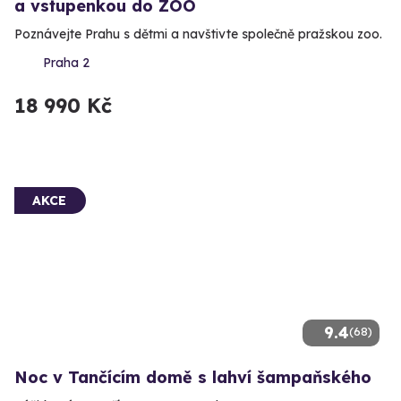
a vstupenkou do ZOO
Poznávejte Prahu s dětmi a navštivte společně pražskou zoo.
Praha 2
18 990 Kč
AKCE
9.4
(68)
Noc v Tančícím domě s lahví šampaňského