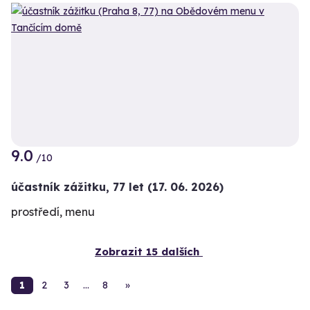
9.0
/10
účastník zážitku
,
77 let
(17. 06. 2026)
prostředí, menu
Zobrazit 15 dalších
1
2
3
…
8
»