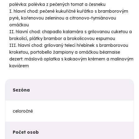
polévka:
polévka z pečených tomat a česneku
I. hlavní chod:
pečené kukuřičné kuřátko s bramborovým
pyré, kořenovou zeleninou a citronovo-tymiánovou
omáčkou
II. hlavní chod:
chapadlo kalamára s grilovanou cuketou a
brokolicí, plátky brambor a brokolicovou espumou
III. hlavní chod:
grilovaný telecí hřebínek s bramborovou
kroketou, portobello žampiony a omáčkou béarnaise
dezert:
máslová oplatka s kakaovým krémem a malinovým
kaviárem
Sezóna
celoročně
Počet osob