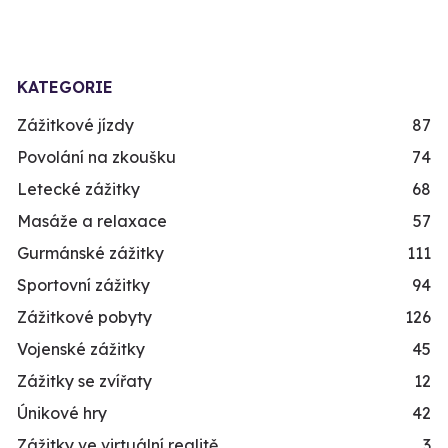
KATEGORIE
Zážitkové jízdy
87
Povolání na zkoušku
74
Letecké zážitky
68
Masáže a relaxace
57
Gurmánské zážitky
111
Sportovní zážitky
94
Zážitkové pobyty
126
Vojenské zážitky
45
Zážitky se zvířaty
12
Únikové hry
42
Zážitky ve virtuální realitě
3