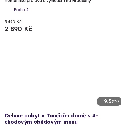
Romantika pro dva s výhledem na Hradčany
Praha 2
3 490 Kč
2 890 Kč
9.5
(29)
Deluxe pobyt v Tančícím domě s 4-
chodovým obědovým menu