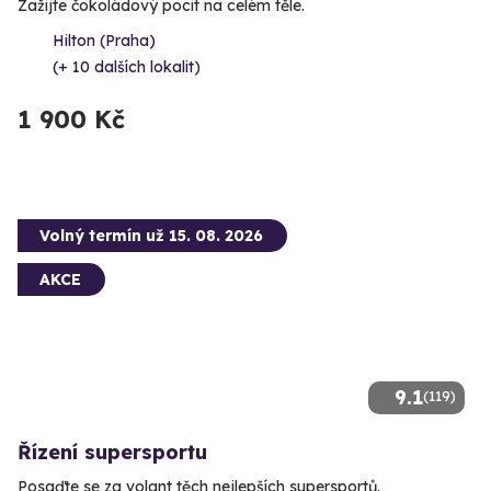
Zažijte čokoládový pocit na celém těle.
Hilton (Praha)
(+ 10 dalších lokalit)
1 900 Kč
Volný termín už 15. 08. 2026
AKCE
9.1
(119)
Řízení supersportu
Posaďte se za volant těch nejlepších supersportů.