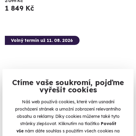
2 099 Kč
1 849 Kč
Volný termín už 11. 08. 2026
Ctíme vaše soukromí, pojďme
9.5
(56)
vyřešit cookies
Individuální lekce lezení na stěně
Náš web používá cookies, které vám usnadní
procházení stránek a umožní zobrazení relevantního
Osvojte si základy lezení na umělé stěně.
obsahu a reklamy. Díky cookies můžeme také tyto
Praha (+ 1 další lokalita)
stránky zlepšovat. Kliknutím na tlačítko
Povolit
vše
nám dáte souhlas s použitím všech cookies na
1 990 Kč