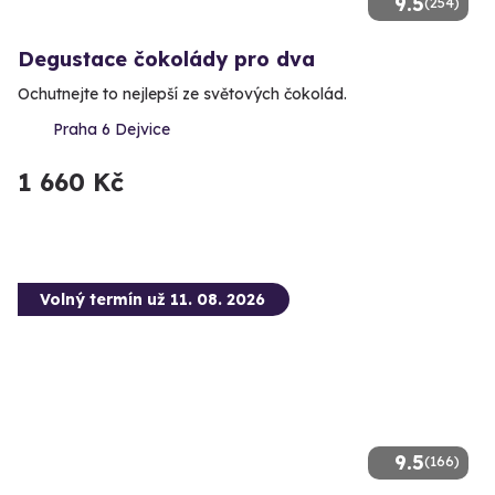
9.5
(254)
Degustace čokolády pro dva
Ochutnejte to nejlepší ze světových čokolád.
Praha 6 Dejvice
1 660 Kč
Volný termín už 11. 08. 2026
9.5
(166)