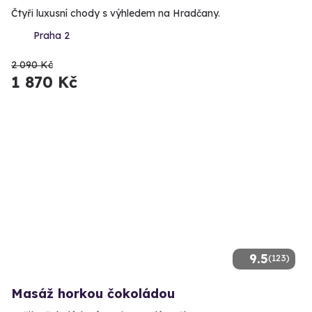
Čtyři luxusní chody s výhledem na Hradčany.
Praha 2
2 090 Kč
1 870 Kč
9.5
(123)
Masáž horkou čokoládou