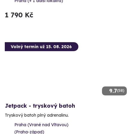
Praha (+ 1 další lokalita)
1 790 Kč
Volný termín už 15. 08. 2026
9.7
(58)
Jetpack - tryskový batoh
Tryskový batoh plný adrenalinu.
Praha (Vrané nad Vltavou)
(Praha-západ)