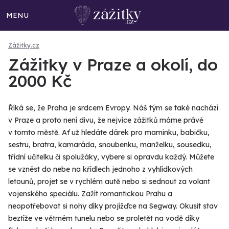
MENU
Zážitky.cz
Zážitky v Praze a okolí, do
2000 Kč
Říká se, že Praha je srdcem Evropy. Náš tým se také nachází
v Praze a proto není divu, že nejvíce zážitků máme právě
v tomto městě. Ať už hledáte dárek pro maminku, babičku,
sestru, bratra, kamaráda, snoubenku, manželku, sousedku,
třídní učitelku či spolužáky, vybere si opravdu každý. Můžete
se vznést do nebe na křídlech jednoho z vyhlídkových
letounů, projet se v rychlém autě nebo si sednout za volant
vojenského speciálu. Zažít romantickou Prahu a
neopotřebovat si nohy díky projížďce na Segway. Okusit stav
beztíže ve větrném tunelu nebo se proletět na vodě díky