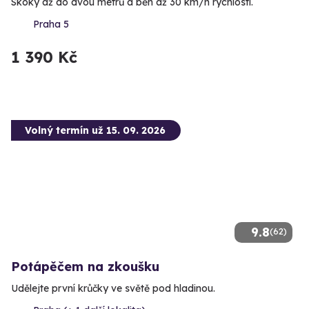
Skoky až do dvou metrů a běh až 30 km/h rychlostí.
Praha 5
1 390 Kč
Volný termín už 15. 09. 2026
9.8
(62)
Potápěčem na zkoušku
Udělejte první krůčky ve světě pod hladinou.