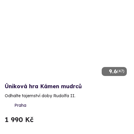
9.6
(47)
Úniková hra Kámen mudrců
Odhalte tajemství doby Rudolfa II.
Praha
1 990 Kč