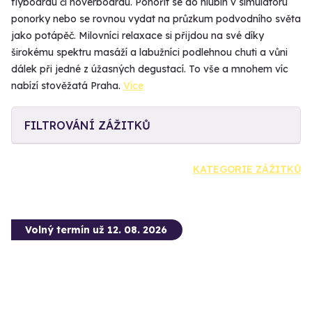
flyboardu či hoverboardu. Ponořit se do hlubin v simulátoru
ponorky nebo se rovnou vydat na průzkum podvodního světa
jako potápěč. Milovníci relaxace si přijdou na své díky
širokému spektru masáží a labužníci podlehnou chuti a vůni
dálek při jedné z úžasných degustací. To vše a mnohem víc
nabízí stověžatá Praha.
Více
FILTROVÁNÍ ZÁŽITKŮ
KATEGORIE ZÁŽITKŮ
Volný termín už 12. 08. 2026