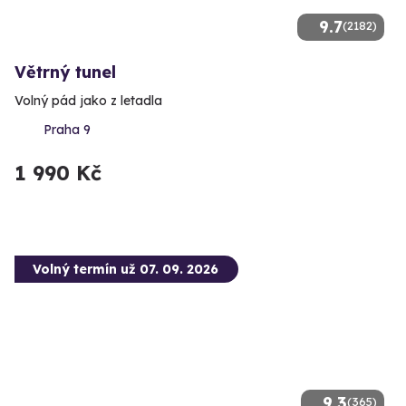
9.7
(2182)
Větrný tunel
Volný pád jako z letadla
Praha 9
1 990 Kč
Volný termín už 07. 09. 2026
9.3
(365)