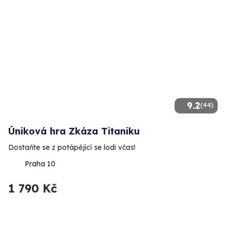
9.2
(44)
Úniková hra Zkáza Titaniku
Dostaňte se z potápějící se lodi včas!
Praha 10
1 790 Kč