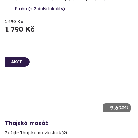
Praha (+ 2 další lokality)
1 990 Kč
1 790 Kč
AKCE
9.6
(104)
Thajská masáž
Zažijte Thajsko na vlastní kůži.