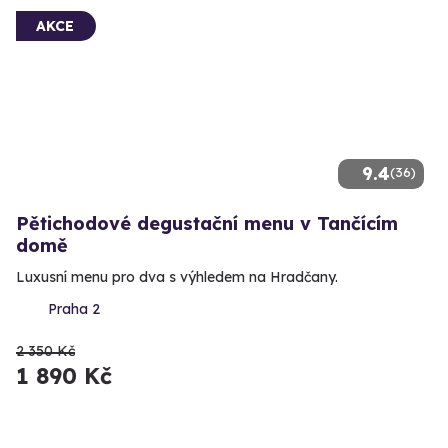
AKCE
9.4
(36)
Pětichodové degustační menu v Tančícím
domě
Luxusní menu pro dva s výhledem na Hradčany.
Praha 2
2 350 Kč
1 890 Kč