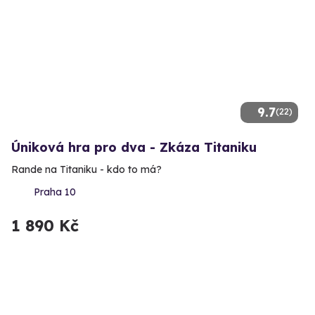
9.7
(22)
Úniková hra pro dva - Zkáza Titaniku
Rande na Titaniku - kdo to má?
Praha 10
1 890 Kč