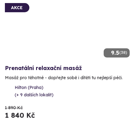
AKCE
9.5
(38)
Prenatální relaxační masáž
Masáž pro těhotné - dopřejte sobě i dítěti tu nejlepší péči.
Hilton (Praha)
(+ 9 dalších lokalit)
1 890 Kč
1 840 Kč