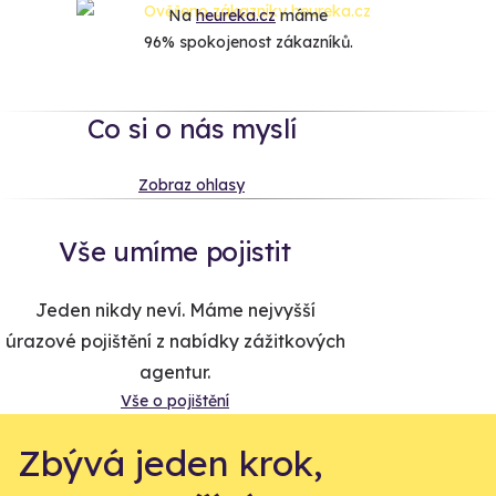
Na
heureka.cz
máme
96% spokojenost zákazníků.
Co si o nás myslí
Zobraz ohlasy
Vše umíme pojistit
Jeden nikdy neví. Máme nejvyšší
úrazové pojištění z nabídky zážitkových
agentur.
Vše o pojištění
Zbývá jeden krok,