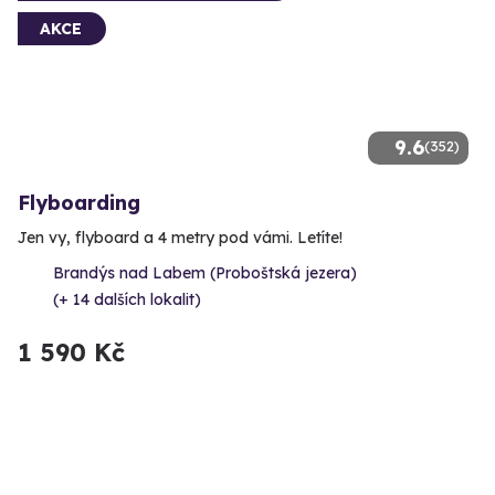
AKCE
9.6
(352)
Flyboarding
Jen vy, flyboard a 4 metry pod vámi. Letíte!
Brandýs nad Labem (Proboštská jezera)
(+ 14 dalších lokalit)
1 590 Kč