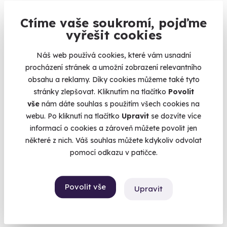
Vrácení zážitku
až do 60 dnů
Ctíme vaše soukromí, pojďme
vyřešit cookies
Výměna poukazu po
celou dobu platnosti
Náš web používá cookies, které vám usnadní
Pojištění storna
zážitku
procházení stránek a umožní zobrazení relevantního
obsahu a reklamy. Díky cookies můžeme také tyto
stránky zlepšovat. Kliknutím na tlačítko
Povolit
Okamžité doručení
poukazu e-mailem
vše
nám dáte souhlas s použitím všech cookies na
webu. Po kliknutí na tlačítko
Upravit
se dozvíte více
informací o cookies a zároveň můžete povolit jen
některé z nich. Váš souhlas můžete kdykoliv odvolat
pomocí odkazu v patičce.
Život se počítá
v zážitcích
Povolit vše
Upravit
U nás jich máte na výběr více než 500.