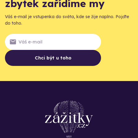
zbytek zařídíme my
Váš e-mail je vstupenka do světa, kde se žije naplno. Pojďte
do toho.
Chci být u toho