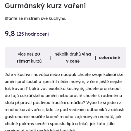
VIDEO
Gurmánský kurz vaření
Staňte se mistrem své kuchyně.
9,8
125 hodnocení
více než
20
několik druhů
vína
celoročně
témat
kurzů
v ceně
Jste v kuchyni nováčci nebo naopak chcete svoje kulinářské
umění prohloubit a zpestřit něčím novým, v čem ještě nejste
tak kovaní? Láká vás exotická kuchyně, chcete proniknout
do tajů cukrářského umění nebo prostě chcete k rodinnému
stolu připravit poctivou tradiční omáčku? Vyberte si jeden z
mnoha kurzů vaření, kde se pod vedením odborníků z oblasti
gastronomie naučíte kromě mnoha zajímavých receptů, jak
chutné pokrmy uvařit i spoustu tipů a triků, jak tato jídla
servírovat a být perfektními hostiteli.