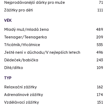
Nejprodávanější dárky pro muže
71
Zážitky pro děti
111
VĚK
Mladý muž/mladá žena
489
Teenager/Teenagerka
209
Třicátník/třicátnice
535
Ještě není v důchodu/V nejlepších letech
496
Dědeček/babička
243
Dítě/dítko
109
TYP
Relaxační zážitky
162
Adrenalinové zážitky
174
Vzdělávací zážitky
151