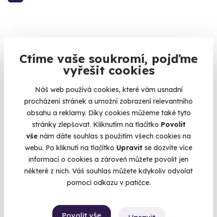
KATEGORIE
Ctíme vaše soukromí, pojďme
vyřešit cookies
Zážitkové jízdy
87
Povolání na zkoušku
74
Náš web používá cookies, které vám usnadní
procházení stránek a umožní zobrazení relevantního
Letecké zážitky
68
obsahu a reklamy. Díky cookies můžeme také tyto
Masáže a relaxace
57
stránky zlepšovat. Kliknutím na tlačítko
Povolit
Gurmánské zážitky
111
vše
nám dáte souhlas s použitím všech cookies na
webu. Po kliknutí na tlačítko
Upravit
se dozvíte více
Sportovní zážitky
94
informací o cookies a zároveň můžete povolit jen
Zážitkové pobyty
126
některé z nich. Váš souhlas můžete kdykoliv odvolat
Vojenské zážitky
45
pomocí odkazu v patičce.
Zážitky se zvířaty
12
Únikové hry
42
Povolit vše