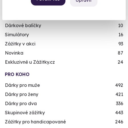
Upravit
Zážitky ve virtuální realitě
3
Zážitky na doma
20
Dárkové balíčky
10
Simulátory
16
Zážitky v akci
93
Novinka
87
Exkluzivně u Zážitky.cz
24
PRO KOHO
Dárky pro muže
492
Dárky pro ženy
421
Dárky pro dva
336
Skupinové zážitky
443
Zážitky pro handicapované
246