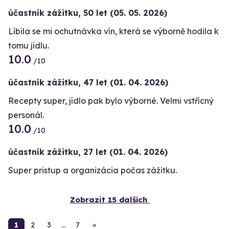
účastník zážitku
,
50 let
(05. 05. 2026)
Líbila se mi ochutnávka vín, která se výborně hodila k
tomu jídlu.
10.0
/10
účastník zážitku
,
47 let
(01. 04. 2026)
Recepty super, jídlo pak bylo výborné. Velmi vstřícný
personál.
10.0
/10
účastník zážitku
,
27 let
(01. 04. 2026)
Super pristup a organizácia počas zážitku.
Zobrazit 15 dalších
1
2
3
…
7
»