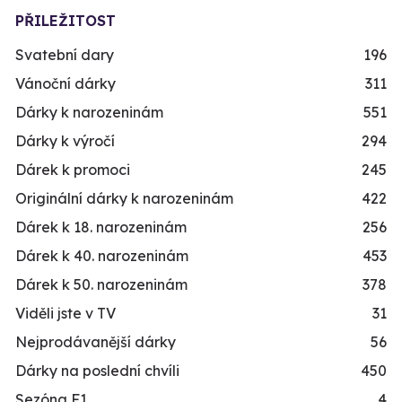
PŘILEŽITOST
Svatební dary
196
Vánoční dárky
311
Dárky k narozeninám
551
Dárky k výročí
294
Dárek k promoci
245
Originální dárky k narozeninám
422
Dárek k 18. narozeninám
256
Dárek k 40. narozeninám
453
Dárek k 50. narozeninám
378
Viděli jste v TV
31
Nejprodávanější dárky
56
Dárky na poslední chvíli
450
Sezóna F1
4