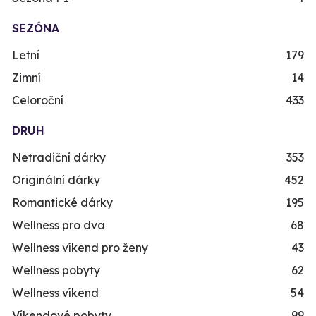
SEZÓNA
Letní
179
Zimní
14
Celoroční
433
DRUH
Netradiční dárky
353
Originální dárky
452
Romantické dárky
195
Wellness pro dva
68
Wellness víkend pro ženy
43
Wellness pobyty
62
Wellness víkend
54
Víkendové pobyty
99