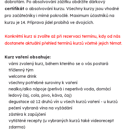
dobrotám. Po absolvování zážitku obdržíte dárkový
certifikát
o absolvování kurzu. Všechny kurzy jsou vhodné
pro začátečníky i mírně pokročilé. Maximum účastníků na
kurzu je 14. Příprava jídel probíhá ve dvojicích.
Konkrétní kurz si zvolíte až při rezervaci termínu, kdy od nás
dostanete aktuální přehled termínů kurzů včetně jejich témat
.
Kurz vaření obsahuje:
vámi zvolený kurz, během kterého se o vás postará
tříčlenný tým
welcome drink
všechny potřebné suroviny k vaření
nealko/alko nápoje (perlivá i neperlivá voda, domácí
ledový čaj, cola, pivo, káva, čaj)
degustace až 12 druhů vín u všech kurzů vaření - u kurzů
pečení vybraná vína na vyžádání
zástěra k zapůjčení
vytištěné recepty (u vybraných kurzů také videorecept
zdarma)