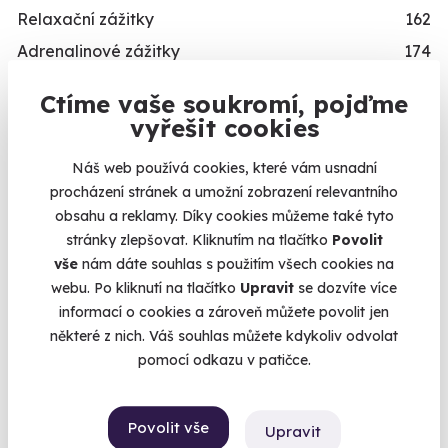
Relaxační zážitky
162
Adrenalinové zážitky
174
Vzdělávací zážitky
151
Ctíme vaše soukromí, pojďme
vyřešit cookies
PŘILEŽITOST
Svatební dary
196
Náš web používá cookies, které vám usnadní
procházení stránek a umožní zobrazení relevantního
Vánoční dárky
311
obsahu a reklamy. Díky cookies můžeme také tyto
Dárky k narozeninám
551
stránky zlepšovat. Kliknutím na tlačítko
Povolit
Dárky k výročí
294
vše
nám dáte souhlas s použitím všech cookies na
webu. Po kliknutí na tlačítko
Upravit
se dozvíte více
Dárek k promoci
245
informací o cookies a zároveň můžete povolit jen
Originální dárky k narozeninám
422
některé z nich. Váš souhlas můžete kdykoliv odvolat
Dárek k 18. narozeninám
256
pomocí odkazu v patičce.
Dárek k 40. narozeninám
453
Dárek k 50. narozeninám
378
Povolit vše
Upravit