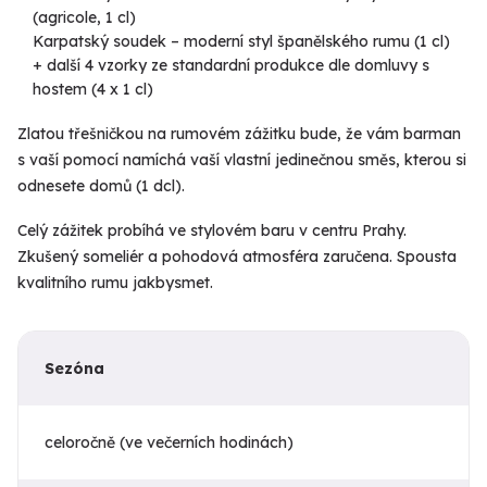
(agricole, 1 cl)
Karpatský soudek – moderní styl španělského rumu (1 cl)
+ další 4 vzorky ze standardní produkce dle domluvy s
hostem (4 x 1 cl)
Zlatou třešničkou na rumovém zážitku bude, že vám barman
s vaší pomocí namíchá vaší vlastní jedinečnou směs, kterou si
odnesete domů (1 dcl).
Celý zážitek probíhá ve stylovém baru v centru Prahy.
Zkušený someliér a pohodová atmosféra zaručena. Spousta
kvalitního rumu jakbysmet.
Sezóna
celoročně (ve večerních hodinách)