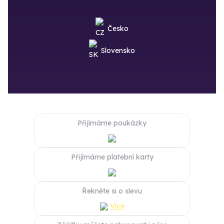
Česko
Slovensko
Přijímáme poukázky
Přijímáme platební karty
Řekněte si o slevu
Více