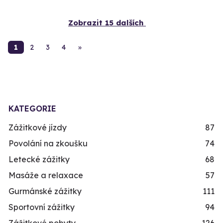
Zobrazit 15 dalších
1
2
3
4
»
KATEGORIE
Zážitkové jízdy
87
Povolání na zkoušku
74
Letecké zážitky
68
Masáže a relaxace
57
Gurmánské zážitky
111
Sportovní zážitky
94
Zážitkové pobyty
126