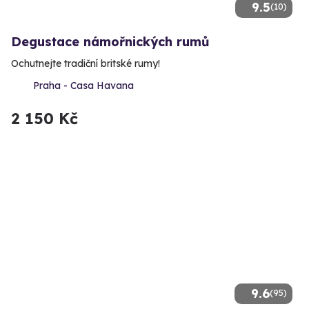
9.5
(10)
Degustace námořnických rumů
Ochutnejte tradiční britské rumy!
Praha - Casa Havana
2 150 Kč
9.6
(95)