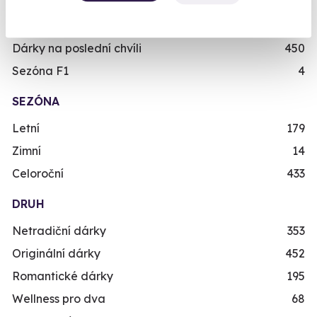
Viděli jste v TV
31
Nejprodávanější dárky
56
Dárky na poslední chvíli
450
Sezóna F1
4
SEZÓNA
Letní
179
Zimní
14
Celoroční
433
DRUH
Netradiční dárky
353
Originální dárky
452
Romantické dárky
195
Wellness pro dva
68