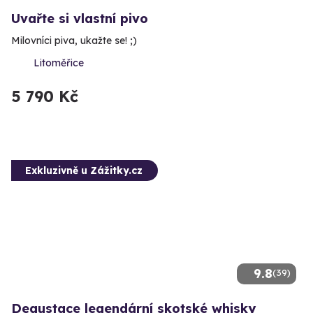
Uvařte si vlastní pivo
Milovníci piva, ukažte se! ;)
Litoměřice
5 790 Kč
Exkluzivně u Zážitky.cz
9.8
(39)
Degustace legendární skotské whisky