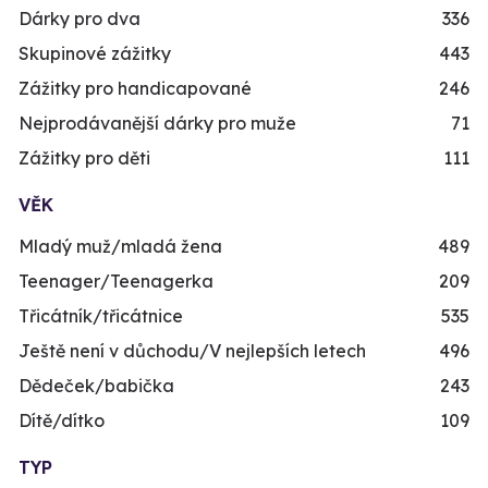
Dárky pro dva
336
Skupinové zážitky
443
Zážitky pro handicapované
246
Nejprodávanější dárky pro muže
71
Zážitky pro děti
111
VĚK
Mladý muž/mladá žena
489
Teenager/Teenagerka
209
Třicátník/třicátnice
535
Ještě není v důchodu/V nejlepších letech
496
Dědeček/babička
243
Dítě/dítko
109
TYP