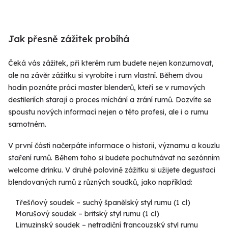
Jak přesně zážitek probíhá
Čeká vás zážitek, při kterém rum budete nejen konzumovat,
ale na závěr zážitku si vyrobíte i rum vlastní. Během dvou
hodin poznáte práci master blenderů, kteří se v rumových
destileriích starají o proces míchání a zrání rumů. Dozvíte se
spoustu nových informací nejen o této profesi, ale i o rumu
samotném.
V první části načerpáte informace o historii, významu a kouzlu
staření rumů. Během toho si budete pochutnávat na sezónním
welcome drinku. V druhé polovině zážitku si užijete degustaci
blendovaných rumů z různých soudků, jako například:
Třešňový soudek – suchý španělský styl rumu (1 cl)
Morušový soudek – britský styl rumu (1 cl)
Limuzinský soudek – netradiční francouzský styl rumu