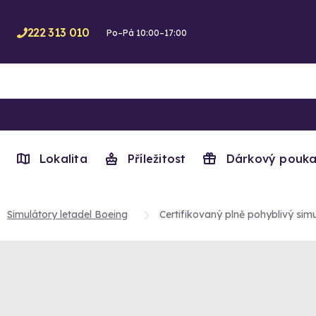
222 313 010
Po–Pá 10:00–17:00
Lokalita
Příležitost
Dárkový pouka
Simulátory letadel Boeing
Certifikovaný plně pohyblivý sim