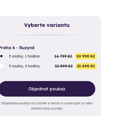
Vyberte variantu
Praha 6 - Ruzyně
3 osoby, 1 hodina
16 799 Kč
10 990 Kč
3 osoby, 2 hodiny
32 899 Kč
21 690 Kč
Objednat poukaz
Objednejte poukaz na zážitek a termín si rezervujte vy nebo
obdarovaný později.