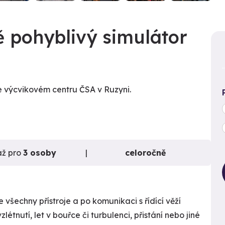
ě pohyblivý simulátor
e výcvikovém centru ČSA v Ruzyni.
až pro
3 osoby
celoročně
 všechny přístroje a po komunikaci s řídící věží
létnutí, let v bouřce či turbulenci, přistání nebo jiné