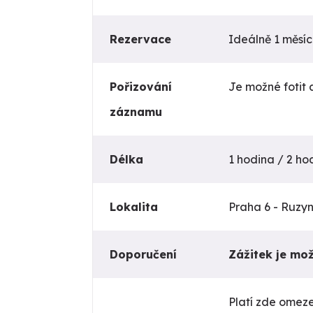
Rezervace
Ideálně 1 měsí
Pořizování
Je možné fotit a
záznamu
Délka
1 hodina / 2 ho
Lokalita
Praha 6 - Ruzy
Doporučení
Zážitek je mož
Platí zde omeze