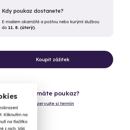
Kdy poukaz dostanete?
E-mailem okamžitě a poštou nebo kurýrní službou
do
11. 8. (úterý)
.
Koupit zážitek
Již máte poukaz?
okies
Rezervujte si termín
zobrazení
. Kliknutím na
tí na tlačítko
é z nich. Váš