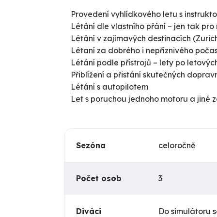
Provedení vyhlídkového letu s instrukt
Létání dle vlastního přání – jen tak pro
Létání v zajímavých destinacích (Zuric
Létaní za dobrého i nepříznivého počasí
Létání podle přístrojů – lety po letových
Přiblížení a přistání skutečných doprav
Létání s autopilotem
Let s poruchou jednoho motoru a jiné 
Sezóna
celoročně
Počet osob
3
Diváci
Do simulátoru s