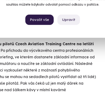
souhlas můžete kdykoliv odvolat pomocí odkazu v patičce.
Povolit vše
Upravit
pilotů Czech Aviation Training Centre na letišti
Po příchodu do výcvikového centra profesionálních
briefing, ve kterém dostanete základní informace od
simulátoru a naučíte se základní ovládání. Následně
ci vyzkoušet některé z možností pohyblivého
ěhu se mohou na sedadlech pilotů vystřídat až tři lidé)
e pilotáž. Pak vás čeká už jen malý dárek na
se nad šálkem kávy v místní kavárně