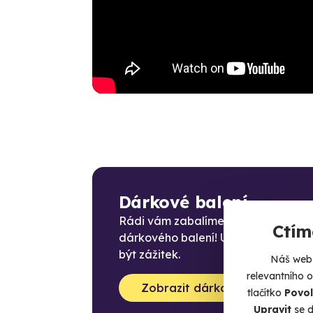
Dárkové balení
Rádi vám zabalíme zážitek do
Ctím
dárkového balení! Už rozbalování 
být zážitek.
Náš web 
relevantního 
Zobrazit dárková balení
tlačítko
Povol
Upravit
se d