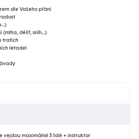
orem dle Vašeho přání
 radost
h…)
 (mlha, déšť, sníh…)
 tratích
ních letadel
závady
e vejdou maximálně 3 lidé + instruktor