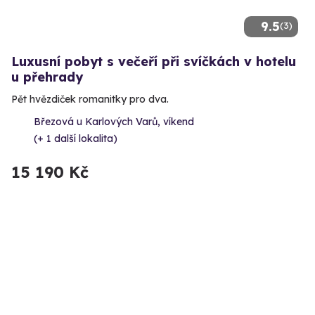
9.5
(3)
Luxusní pobyt s večeří při svíčkách v hotelu
u přehrady
Pět hvězdiček romanitky pro dva.
Březová u Karlových Varů, víkend
(+ 1 další lokalita)
15 190 Kč