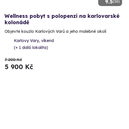
9.5
(16)
Wellness pobyt s polopenzí na karlovarské
kolonádě
Objevte kouzlo Karlových Varů a jeho malebné okolí
Karlovy Vary, víkend
(+ 1 další lokalita)
7 200 Kč
5 900 Kč