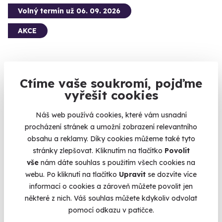
Volný termín už 06. 09. 2026
AKCE
Ctíme vaše soukromí, pojďme
8.0
(3)
vyřešit cookies
Kouzelná chata na samotě u jezera se
Náš web používá cookies, které vám usnadní
saunou a vířivkou
procházení stránek a umožní zobrazení relevantního
Ticho, klid a pohodlí se saunou a vířivkou.
obsahu a reklamy. Díky cookies můžeme také tyto
stránky zlepšovat. Kliknutím na tlačítko
Povolit
Sloupnice (Litomyšl) (Svitavy)
vše
nám dáte souhlas s použitím všech cookies na
6 390 Kč
webu. Po kliknutí na tlačítko
Upravit
se dozvíte více
5 890 Kč
informací o cookies a zároveň můžete povolit jen
některé z nich. Váš souhlas můžete kdykoliv odvolat
pomocí odkazu v patičce.