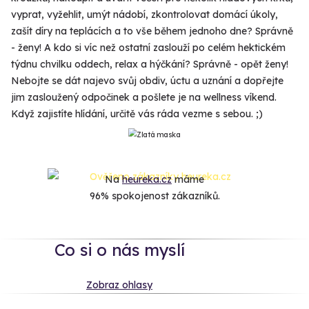
vyprat, vyžehlit, umýt nádobí, zkontrolovat domácí úkoly,
zašít díry na teplácích a to vše během jednoho dne? Správně
- ženy! A kdo si víc než ostatní zaslouží po celém hektickém
týdnu chvilku oddech, relax a hýčkání? Správně - opět ženy!
Nebojte se dát najevo svůj obdiv, úctu a uznání a dopřejte
jim zasloužený odpočinek a pošlete je na wellness víkend.
Když zajistíte hlídání, určitě vás ráda vezme s sebou. ;)
Na
heureka.cz
máme
96% spokojenost zákazníků.
Co si o nás myslí
Zobraz ohlasy