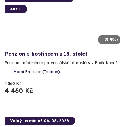
AKCE
8.9
(6)
Penzion s hostincem z 18. století
Penzion s nádechem provensálské atmosféry v Podkrkonoší
Horní Brusnice (Trutnov)
4 860 Kč
4 460 Kč
Volný termín už 06. 08. 2026