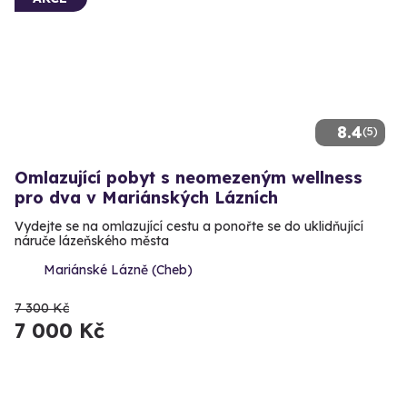
8.4
(5)
Omlazující pobyt s neomezeným wellness
pro dva v Mariánských Lázních
Vydejte se na omlazující cestu a ponořte se do uklidňující
náruče lázeňského města
Mariánské Lázně (Cheb)
7 300 Kč
7 000 Kč