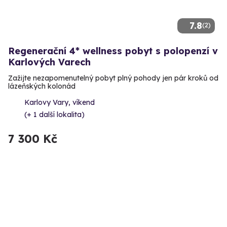
7.8
(2)
Regenerační 4* wellness pobyt s polopenzí v
Karlových Varech
Zažijte nezapomenutelný pobyt plný pohody jen pár kroků od
lázeňských kolonád
Karlovy Vary, víkend
(+ 1 další lokalita)
7 300 Kč