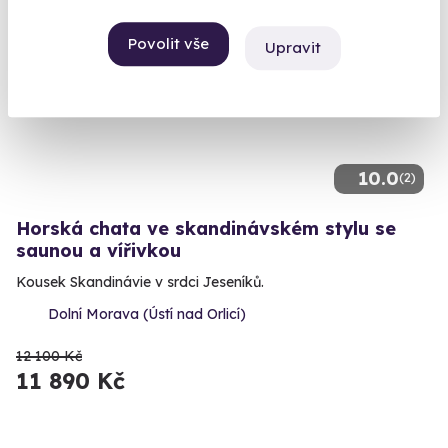
Volný termín už 09. 08. 2026
Povolit vše
Upravit
AKCE
10.0
(2)
Horská chata ve skandinávském stylu se
saunou a vířivkou
Kousek Skandinávie v srdci Jeseníků.
Dolní Morava (Ústí nad Orlicí)
12 100 Kč
11 890 Kč