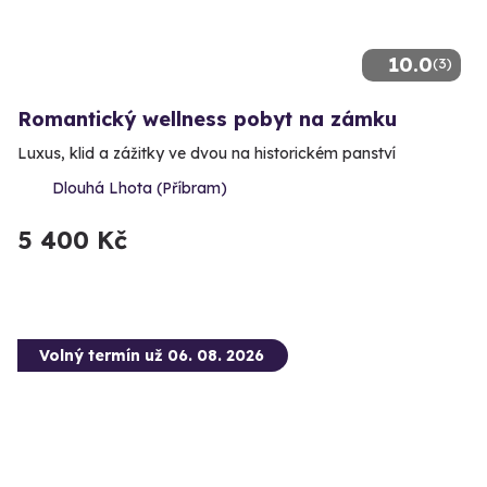
10.0
(3)
Romantický wellness pobyt na zámku
Luxus, klid a zážitky ve dvou na historickém panství
Dlouhá Lhota (Příbram)
5 400 Kč
Volný termín už 06. 08. 2026