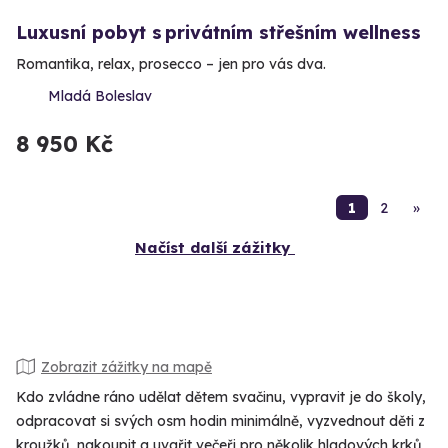
Luxusní pobyt s privátním střešním wellness
Romantika, relax, prosecco – jen pro vás dva.
Mladá Boleslav
8 950 Kč
1
2
»
Načíst další zážitky
Zobrazit zážitky na mapě
Kdo zvládne ráno udělat dětem svačinu, vypravit je do školy,
odpracovat si svých osm hodin minimálně, vyzvednout děti z
kroužků, nakoupit a uvařit večeři pro několik hladových krků,