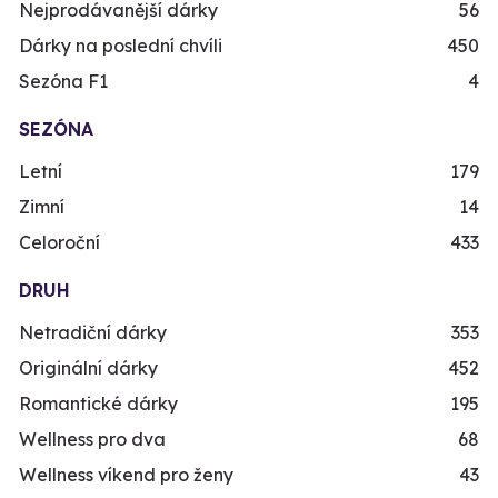
Nejprodávanější dárky
56
Dárky na poslední chvíli
450
Sezóna F1
4
SEZÓNA
Letní
179
Zimní
14
Celoroční
433
DRUH
Netradiční dárky
353
Originální dárky
452
Romantické dárky
195
Wellness pro dva
68
Wellness víkend pro ženy
43