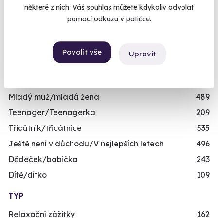
některé z nich. Váš souhlas můžete kdykoliv odvolat
Skupinové zážitky
443
pomocí odkazu v patičce.
Zážitky pro handicapované
246
Nejprodávanější dárky pro muže
71
Povolit vše
Upravit
Zážitky pro děti
111
VĚK
Mladý muž/mladá žena
489
Teenager/Teenagerka
209
Třicátník/třicátnice
535
Ještě není v důchodu/V nejlepších letech
496
Dědeček/babička
243
Dítě/dítko
109
TYP
Relaxační zážitky
162