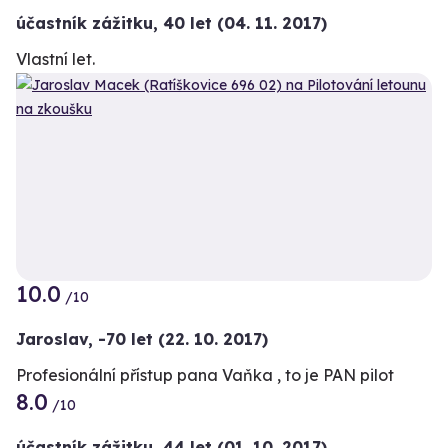
účastník zážitku
,
40 let
(04. 11. 2017)
Vlastní let.
10.0
+3
/10
Jaroslav,
-70 let
(22. 10. 2017)
Profesionální přístup pana Vaňka , to je PAN pilot
8.0
/10
účastník zážitku
,
44 let
(01. 10. 2017)