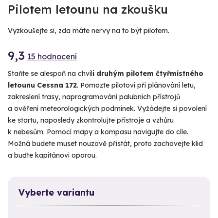
VIDEO
Pilotem letounu na zkoušku
Vyzkoušejte si, zda máte nervy na to být pilotem.
9,3
15 hodnocení
Staňte se alespoň na chvíl
i druhým pilotem čtyřmístného
letounu Cessna 172
. Pomozte pilotovi při plánování letu,
zakreslení trasy, naprogramování palubních přístrojů
a ověření meteorologických podmínek. Vyžádejte si povolení
ke startu, naposledy zkontrolujte přístroje a vzhůru
k nebesům. Pomocí mapy a kompasu navigujte do cíle.
Možná budete muset nouzově přistát, proto zachovejte klid
a buďte kapitánovi oporou.
Vyberte variantu