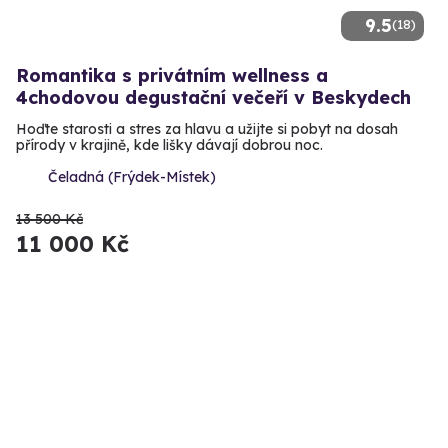
9.5
(18)
Romantika s privátním wellness a
4chodovou degustační večeří v Beskydech
Hoďte starosti a stres za hlavu a užijte si pobyt na dosah
přírody v krajině, kde lišky dávají dobrou noc.
Čeladná (Frýdek-Místek)
13 500 Kč
11 000 Kč