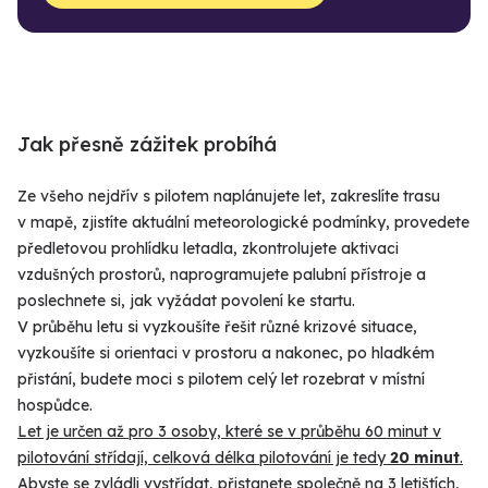
Jak přesně zážitek probíhá
Ze všeho nejdřív s pilotem naplánujete let, zakreslíte trasu
v mapě, zjistíte aktuální meteorologické podmínky, provedete
předletovou prohlídku letadla, zkontrolujete aktivaci
vzdušných prostorů, naprogramujete palubní přístroje a
poslechnete si, jak vyžádat povolení ke startu.
V průběhu letu si vyzkoušíte řešit různé krizové situace,
vyzkoušíte si orientaci v prostoru a nakonec, po hladkém
přistání, budete moci s pilotem celý let rozebrat v místní
hospůdce.
Let je určen až pro 3 osoby, které se v průběhu 60 minut v
pilotování střídají, celková délka pilotování je tedy
20 minut
.
Abyste se zvládli vystřídat, přistanete společně na 3 letištích,