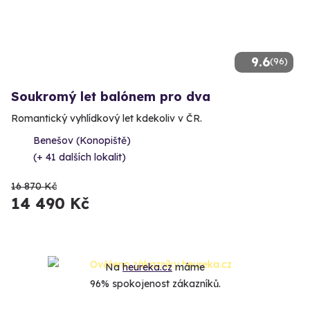
9.6
(96)
Soukromý let balónem pro dva
Romantický vyhlídkový let kdekoliv v ČR.
Benešov (Konopiště)
(+ 41 dalších lokalit)
16 870 Kč
14 490 Kč
Na
heureka.cz
máme
96% spokojenost zákazníků.