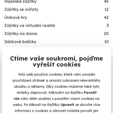
Vojenské zážitky
45
Zážitky se zvířaty
12
Únikové hry
42
Zážitky ve virtuální realitě
3
Zážitky na doma
20
Dárkové balíčky
10
Simulátory
16
Ctíme vaše soukromí, pojďme
Zážitky v akci
93
vyřešit cookies
Novinka
87
Exkluzivně u Zážitky.cz
24
Náš web používá cookies, které vám usnadní
procházení stránek a umožní zobrazení relevantního
PRO KOHO
obsahu a reklamy. Díky cookies můžeme také tyto
stránky zlepšovat. Kliknutím na tlačítko
Povolit
Dárky pro muže
492
vše
nám dáte souhlas s použitím všech cookies na
Dárky pro ženy
421
webu. Po kliknutí na tlačítko
Upravit
se dozvíte více
Dárky pro dva
336
informací o cookies a zároveň můžete povolit jen