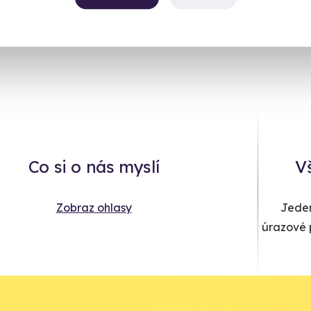
Co si o nás myslí
V
Zobraz ohlasy
Jeden
úrazové p