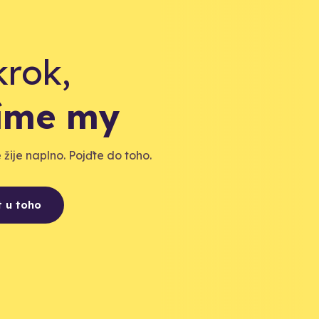
krok,
díme my
žije naplno. Pojďte do toho.
t u toho