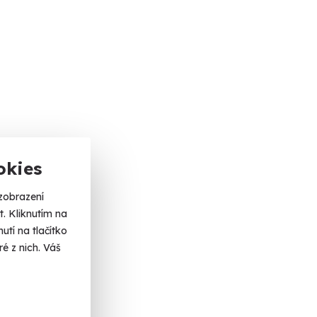
okies
zobrazení
. Kliknutím na
tí na tlačítko
é z nich. Váš
 K
 A