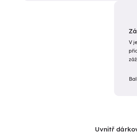
Zá
V j
při
záž
Bal
Uvnitř dárko