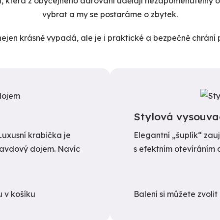
, která z obyčejného darování udělají nezapomenutelný ok
vybrat a my se postaráme o zbytek.
ejen krásně vypadá, ale je i praktické a bezpečně chrání 
Stylová vysouva
 Luxusní krabička je
Elegantní „šuplík“ za
ravdový dojem. Navíc
s efektním otevíráním 
u v košíku
Balení si můžete zvoli