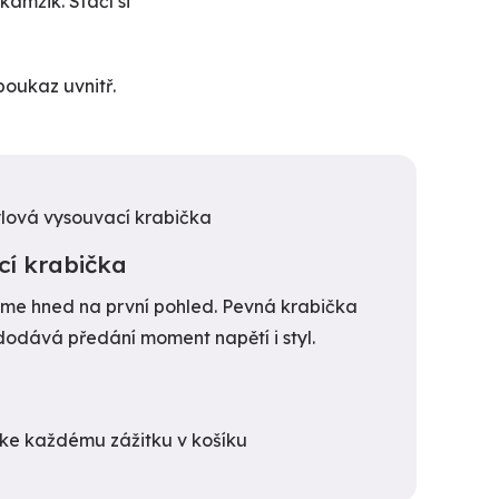
amžik. Stačí si
poukaz uvnitř.
cí krabička
ujme hned na první pohled. Pevná krabička
dodává předání moment napětí i styl.
t ke každému zážitku v košíku