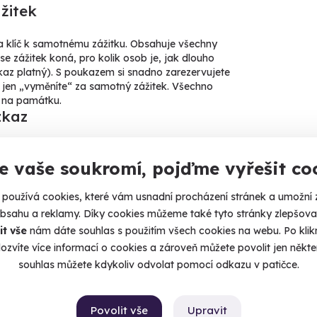
žitek
 a klíč k samotnému zážitku. Obsahuje všechny
 se zážitek koná, pro kolik osob je, jak dlouho
kaz platný). S poukazem si snadno zarezervujete
o jen „vyměníte“ za samotný zážitek. Všechno
 na památku.
zkaz
rek bez věnování nebo přáníčka.
e vaše soukromí, pojďme vyřešit co
neme, stačí ho uvést při objednání.
ještě rozmyslet, pošleme vám kartičku prázdnou
používá cookies, které vám usnadní procházení stránek a umožní 
oplnit ručně.
obsahu a reklamy. Díky cookies můžeme také tyto stránky zlepšovat
Zážitkový průvodce
it vše
nám dáte souhlas s použitím všech cookies na webu. Po kliknu
ozvíte více informací o cookies a zároveň můžete povolit jen někter
Konec tajností. Je na čase dozvědět se, co obdarovaného čeká.
souhlas můžete kdykoliv odvolat pomocí odkazu v patičce.
podrobnému popisu zážitku přidáváme i naše tipy a doporučení.
pokud má zážitek zdravotní omezení, dozvíte se je rovnou tady.
Povolit vše
Upravit