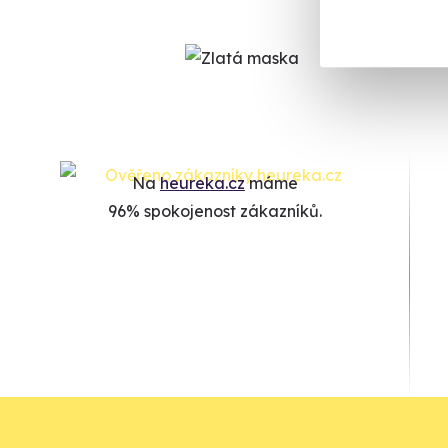
Na
heureka.cz
máme
96% spokojenost zákazníků.