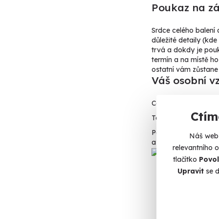
Poukaz na zá
Srdce celého balení
důležité detaily (kde
trvá a dokdy je pou
termín a na místě h
ostatní vám zůstane
Váš osobní v
Co by to bylo za dá
Ctím
Text vám rádi natisk
Pokud si ho chcete 
Náš web 
a budete si ji moci d
relevantního 
tlačítko
Povol
Upravit
se d