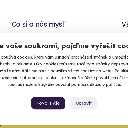
Co si o nás myslí
V
Zobraz ohlasy
Jeden
e vaše soukromí, pojďme vyřešit co
úrazové p
používá cookies, které vám usnadní procházení stránek a umožní 
obsahu a reklamy. Díky cookies můžeme také tyto stránky zlepšovat
it vše
nám dáte souhlas s použitím všech cookies na webu. Po kliknu
ozvíte více informací o cookies a zároveň můžete povolit jen někter
souhlas můžete kdykoliv odvolat pomocí odkazu v patičce.
Povolit vše
Upravit
krok,