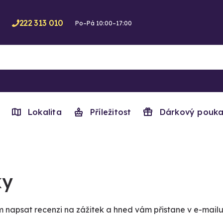
222 313 010
Po–Pá 10:00–17:00
Lokalita
Příležitost
Dárkový pouka
ky
napsat recenzi na zážitek a hned vám přistane v e-mailu 