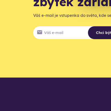
zbytek zaří
Váš e-mail je vstupenka do světa, kde se 
Chci bý