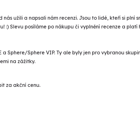
d nás užili a napsali nám recenzi. Jsou to lidé, kteří si plní
oru! :) Slevu posíláme po nákupu či vyplnění recenze a platí
E a Sphere/Sphere VIP. Ty ale byly jen pro vybranou skupinu
emi na zážitky.
it za akční cenu.