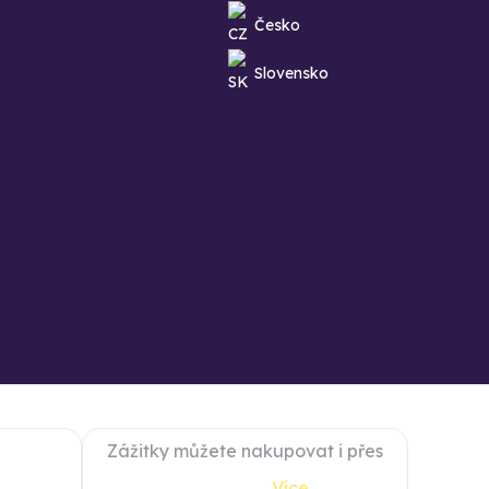
Česko
Slovensko
Zážitky můžete nakupovat i přes
Více