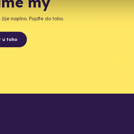
díme my
žije naplno. Pojďte do toho.
t u toho