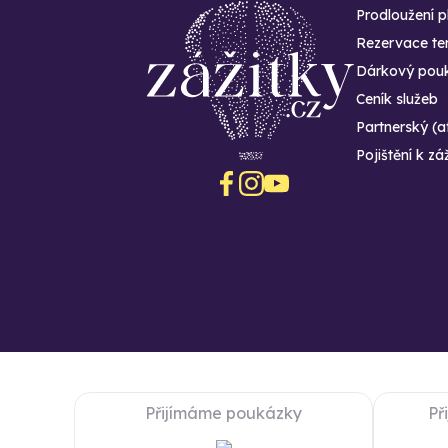
Prodloužení p
Rezervace te
Dárkový pouk
Ceník služeb
Partnerský (a
Pojištění k zá
Přijímáme poukázky
Př