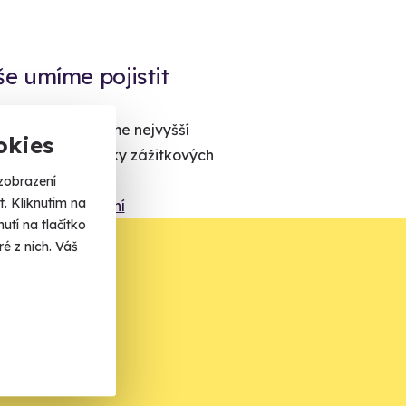
še umíme pojistit
 nikdy neví. Máme nejvyšší
okies
ojištění z nabídky zážitkových
agentur.
zobrazení
. Kliknutím na
Vše o pojištění
tí na tlačítko
é z nich. Váš