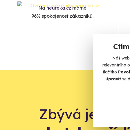
Na
heureka.cz
máme
96% spokojenost zákazníků.
Ctím
Náš web 
relevantního 
tlačítko
Povol
Upravit
se d
Zbývá jeden 