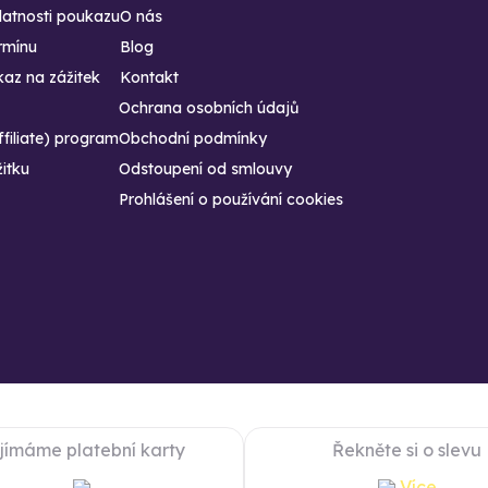
latnosti poukazu
O nás
rmínu
Blog
az na zážitek
Kontakt
Ochrana osobních údajů
ffiliate) program
Obchodní podmínky
žitku
Odstoupení od smlouvy
Prohlášení o používání cookies
ijímáme platební karty
Řekněte si o slevu
Více