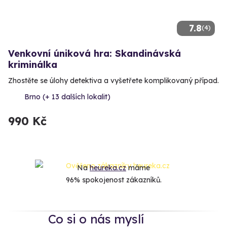
7.8
(4)
Venkovní úniková hra: Skandinávská
kriminálka
Zhostěte se úlohy detektiva a vyšetřete komplikovaný případ.
Brno (+ 13 dalších lokalit)
990 Kč
Na
heureka.cz
máme
96% spokojenost zákazníků.
Co si o nás myslí