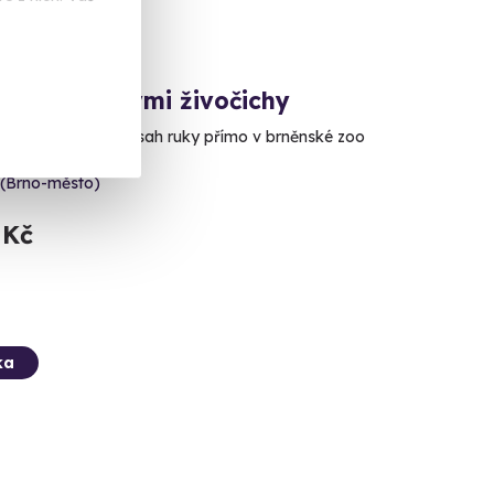
í s exotickými živočichy
 celého světa na dosah ruky přímo v brněnské zoo
 (Brno-město)
 Kč
ka