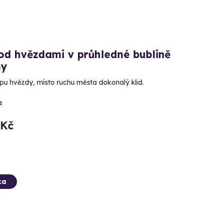
od hvězdami v průhledné bublině
hy
opu hvězdy, místo ruchu města dokonalý klid.
a
 Kč
ka