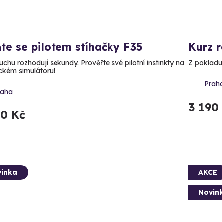
te se pilotem stíhačky F35
Kurz 
uchu rozhodují sekundy. Prověřte své pilotní instinkty na
Z pokladu
ickém simulátoru!
Prah
raha
3 190
50 Kč
inka
AKCE
Novin