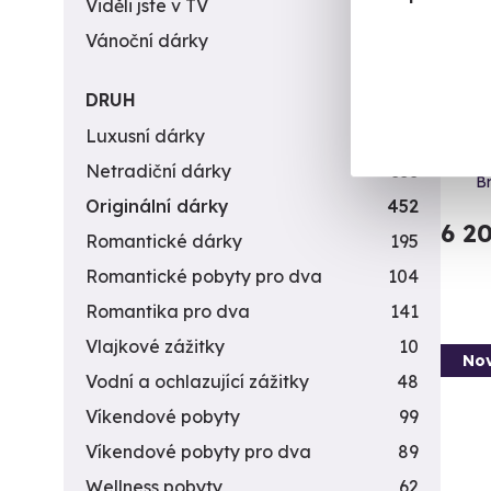
Viděli jste v TV
31
Vánoční dárky
311
Setk
DRUH
Luxusní dárky
142
Do tro
Netradiční dárky
353
B
Originální dárky
452
6 2
Romantické dárky
195
Romantické pobyty pro dva
104
Romantika pro dva
141
Vlajkové zážitky
10
Nov
Vodní a ochlazující zážitky
48
Víkendové pobyty
99
Víkendové pobyty pro dva
89
Wellness pobyty
62