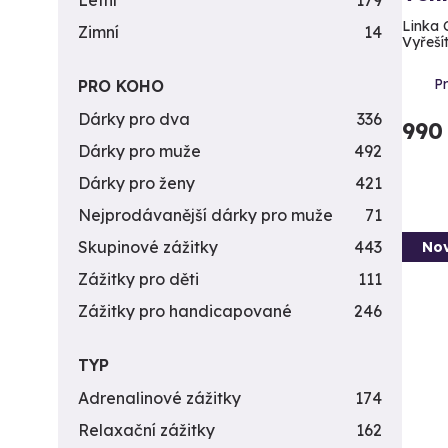
Letní
179
Linka 
Zimní
14
Vyřešít
P
PRO KOHO
Dárky pro dva
336
990
Dárky pro muže
492
Dárky pro ženy
421
Nejprodávanější dárky pro muže
71
Skupinové zážitky
443
Nov
Zážitky pro děti
111
Zážitky pro handicapované
246
TYP
Adrenalinové zážitky
174
Relaxační zážitky
162