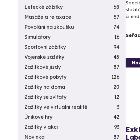
Speciá
Letecké zážitky
68
složi
či en
Masáže a relaxace
57
Povolání na zkoušku
74
Seřad
Simulátory
16
Sportovní zážitky
94
Vojenské zážitky
45
Nov
Zážitkové jízdy
87
Zážitkové pobyty
126
Zážitky na doma
20
Zážitky se zvířaty
12
Zážitky ve virtuální realitě
3
Únikové hry
42
Zážitky v akci
93
Exkl
Lab
Novinka
87