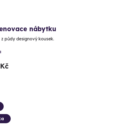
renovace nábytku
 z půdy designový kousek.
a
 Kč
ka