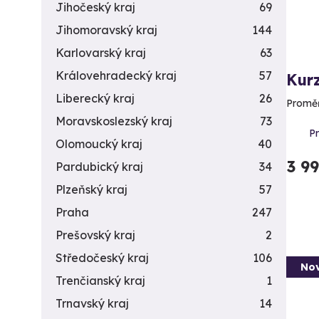
Jihočeský kraj
69
Jihomoravský kraj
144
Karlovarský kraj
63
Královehradecký kraj
57
Kurz
Liberecký kraj
26
Proměň
Moravskoslezský kraj
73
P
Olomoucký kraj
40
3 9
Pardubický kraj
34
Plzeňský kraj
57
Praha
247
Prešovský kraj
2
Středočeský kraj
106
Nov
Trenčianský kraj
1
Trnavský kraj
14