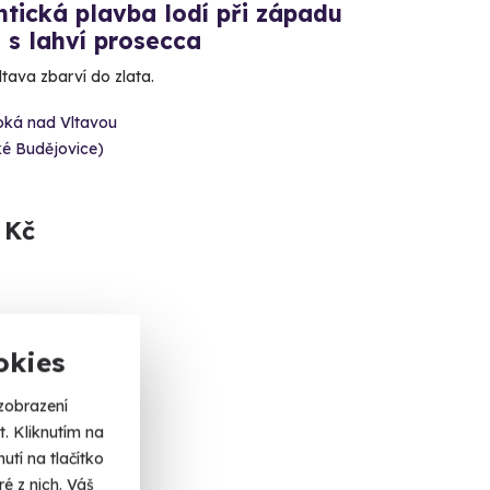
tická plavba lodí při západu
 s lahví prosecca
tava zbarví do zlata.
oká nad Vltavou
ké Budějovice)
 Kč
okies
ka
zobrazení
. Kliknutím na
tí na tlačítko
é z nich. Váš