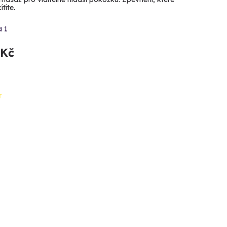
ítíte.
a 1
 Kč