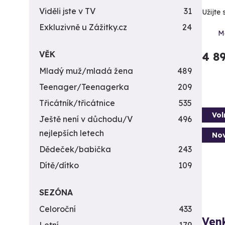
Viděli jste v TV
31
Užijte 
Exkluzivně u Zážitky.cz
24
Mě
VĚK
4 8
Mladý muž/mladá žena
489
Teenager/Teenagerka
209
Třicátník/třicátnice
535
Vol
Ještě není v důchodu/V
496
nejlepších letech
Nov
Dědeček/babička
243
Dítě/dítko
109
SEZÓNA
Celoroční
433
Venk