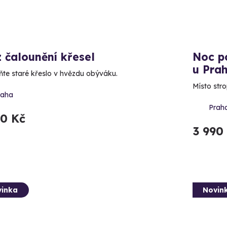
 čalounění křesel
Noc p
u Pra
te staré křeslo v hvězdu obýváku.
Místo str
raha
Prah
90 Kč
3 990
inka
Novin