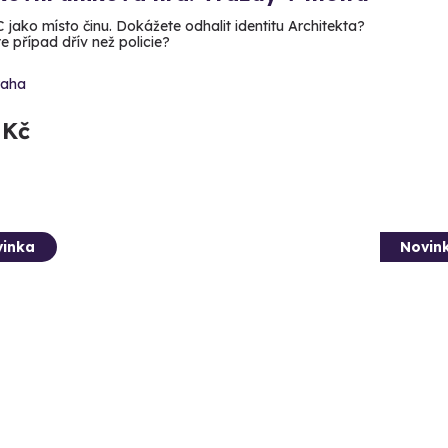
C jako místo činu. Dokážete odhalit identitu Architekta?
e případ dřív než policie?
raha
 Kč
inka
Novin