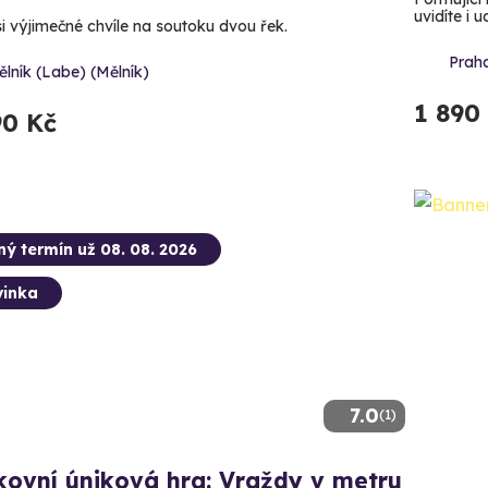
uvidíte i uc
si výjimečné chvíle na soutoku dvou řek.
Prah
lník (Labe) (Mělník)
1 890
90 Kč
ný termín už 08. 08. 2026
inka
7.0
(1)
ovní úniková hra: Vraždy v metru