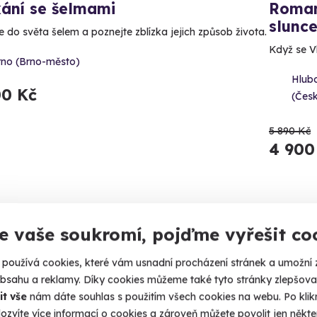
kání se šelmami
Roman
slunce
e do světa šelem a poznejte zblízka jejich způsob života.
Když se Vl
rno (Brno-město)
Hlub
00 Kč
(Čes
5 890 Kč
4 900
e vaše soukromí, pojďme vyřešit co
inka
Novin
používá cookies, které vám usnadní procházení stránek a umožní 
obsahu a reklamy. Díky cookies můžeme také tyto stránky zlepšovat
it vše
nám dáte souhlas s použitím všech cookies na webu. Po kliknu
ozvíte více informací o cookies a zároveň můžete povolit jen někter