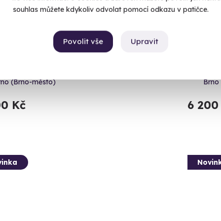
souhlas můžete kdykoliv odvolat pomocí odkazu v patičce.
Povolit vše
Upravit
ání s tropickými zvířaty
Setkán
pů i bez letenky! Pojďte mezi zvířata do brněnské zoo.
Zvířata z
rno (Brno-město)
Brno
00 Kč
6 200
inka
Novin