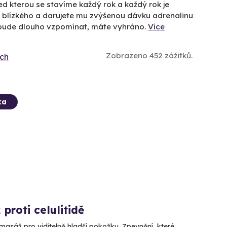
ed kterou se stavíme každý rok a každý rok je
o blízkého a darujete mu zvýšenou dávku adrenalinu
u bude dlouho vzpomínat, máte vyhráno.
Více
Zobrazeno 452 zážitků.
ích
ka
proti celulitidě
masáž pro viditelně hladší pokožku. Zpevnění, které