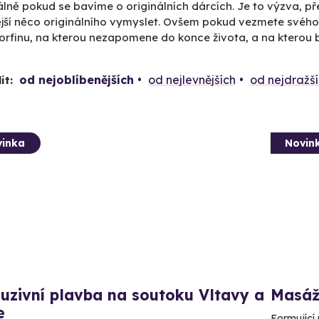
lně pokud se bavíme o originálních dárcích. Je to výzva, př
tější něco originálního vymyslet. Ovšem pokud vezmete svéh
dorfinu, na kterou nezapomene do konce života, a na ktero
od nejoblíbenějších
od nejlevnějších
od nejdražš
it:
inka
Novin
uzivní plavba na soutoku Vltavy a
Masáž 
e
Formující 