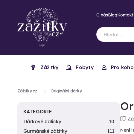
O nás
Blog
Kontakt
Zážitky
Pobyty
Pro koho
Zážitky.cz
Originální dárky
Or
KATEGORIE
Zo
Dárkové balíčky
10
Není l
Gurmánské zážitky
111