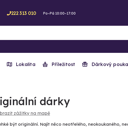
222 313 010
Po–Pá 10:00–17:00
Lokalita
Příležitost
Dárkový pouka
iginální dárky
brazit zážitky na mapě
ehké být originální. Najít něco neotřelého, neokoukaného, n