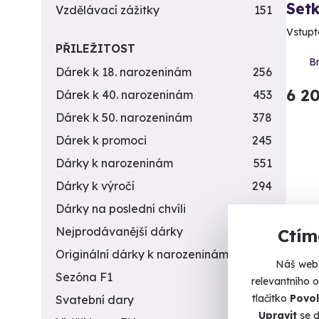
Set
Vzdělávací zážitky
151
Vstupt
PŘILEŽITOST
B
Dárek k 18. narozeninám
256
6 2
Dárek k 40. narozeninám
453
Dárek k 50. narozeninám
378
Dárek k promoci
245
Dárky k narozeninám
551
Dárky k výročí
294
Dárky na poslední chvíli
450
Nejprodávanější dárky
56
Ctím
Nov
Originální dárky k narozeninám
422
Náš web 
Sezóna F1
4
relevantního 
tlačítko
Povol
Svatební dary
196
Upravit
se d