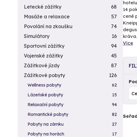
hotelu
Letecké zážitky
68
14 pok
ceně p
Masáže a relaxace
57
Kneipp
Povolání na zkoušku
74
degus
Simulátory
16
kráva.
Více
Sportovní zážitky
94
Vojenské zážitky
45
Zážitkové jízdy
87
FI
Zážitkové pobyty
126
Pod
Wellness pobyty
62
Lázeňské pobyty
15
Relaxační pobyty
94
Romantické pobyty
82
Seřad
Pobyty na zámku
27
Pobyty na horách
17