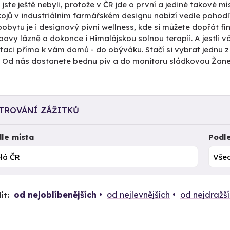
 jste ještě nebyli, protože v ČR jde o první a jediné takové
ojů v industriálním farmářském designu nabízí vedle pohodlí 
obytu je i designový pivní wellness, kde si můžete dopřát fi
ovy lázně a dokonce i Himalájskou solnou terapii. A jestli v
taci přímo k vám domů - do obýváku. Stačí si vybrat jednu 
 Od nás dostanete bednu piv a do monitoru sládkovou Žanetu
LTROVÁNÍ ZÁŽITKŮ
le místa
Podl
od nejoblíbenějších
od nejlevnějších
od nejdražš
it: