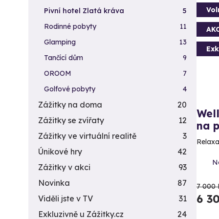
Vol
Pivní hotel Zlatá kráva
5
Rodinné pobyty
11
AK
Glamping
13
Exk
Tančící dům
9
OROOM
7
Golfové pobyty
4
Zážitky na doma
20
Well
Zážitky se zvířaty
12
na p
Zážitky ve virtuální realitě
3
Relaxa
Únikové hry
42
N
Zážitky v akci
93
Novinka
87
7 000 
6 3
Viděli jste v TV
31
Exkluzivně u Zážitky.cz
24