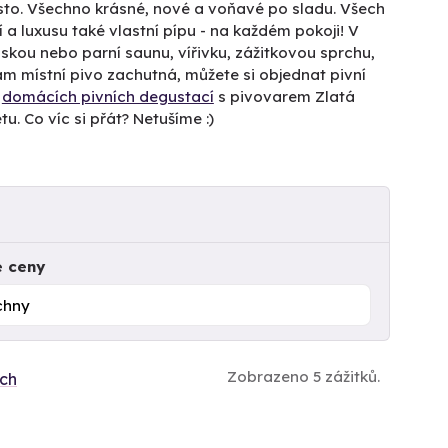
 místo. Všechno krásné, nové a voňavé po sladu. Všech
a luxusu také vlastní pípu - na každém pokoji! V
nskou nebo parní saunu, vířivku, zážitkovou sprchu,
ám místní pivo zachutná, můžete si objednat pivní
z
domácích pivních degustací
s pivovarem Zlatá
. Co víc si přát? Netušíme :)
e ceny
Zobrazeno 5 zážitků.
ích