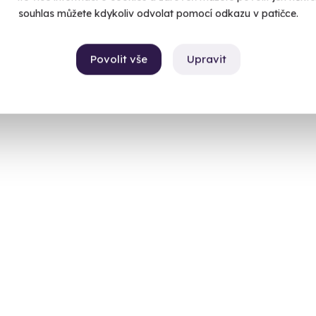
souhlas můžete kdykoliv odvolat pomocí odkazu v patičce.
U vá
99 Kč
1 399
Povolit vše
Upravit