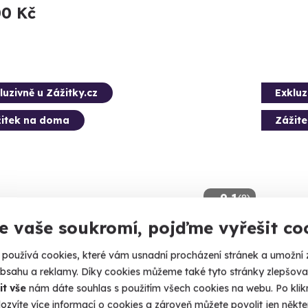
00 Kč
luzivně u Zážitky.cz
Exkluz
itek na doma
Zážit
9.1
(8)
e vaše soukromí, pojďme vyřešit co
ový balíček 10 druhů piva Zlatá
Domác
va + videodegustace se sládkem
Zlatá 
používá cookies, které vám usnadní procházení stránek a umožní 
+ bed
obsahu a reklamy. Díky cookies můžeme také tyto stránky zlepšovat
lený dárek pro všechny pivaře.
it vše
nám dáte souhlas s použitím všech cookies na webu. Po kliknu
Ochutnejte
ozvíte více informací o cookies a zároveň můžete povolit jen někter
pivního O
 vás doma