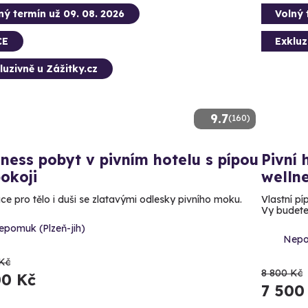
ný termín už 09. 08. 2026
Volný 
CE
Exkluz
luzivně u Zážitky.cz
9.7
(160)
ness pobyt v pivním hotelu s pípou
Pivní 
okoji
wellne
ce pro tělo i duši se zlatavými odlesky pivního moku.
Vlastní pí
Vy budete
epomuk (Plzeň-jih)
Nepo
Kč
8 800 Kč
00 Kč
7 500