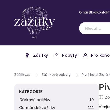
O nás
Blog
Kontakt
Zážitky
Pobyty
Pro koho
Zážitky.cz
Zážitkové pobyty
Pivní hotel Zlatá
Pi
KATEGORIE
Zo
Dárkové balíčky
10
Vítejt
Gurmánské zážitky
111