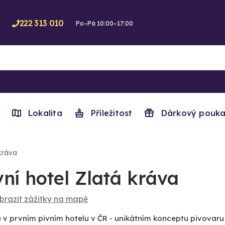
222 313 010
Po–Pá 10:00–17:00
Lokalita
Příležitost
Dárkový pouka
 kráva
vní hotel Zlatá kráva
brazit zážitky na mapě
e v prvním pivním hotelu v ČR - unikátním konceptu pivovar