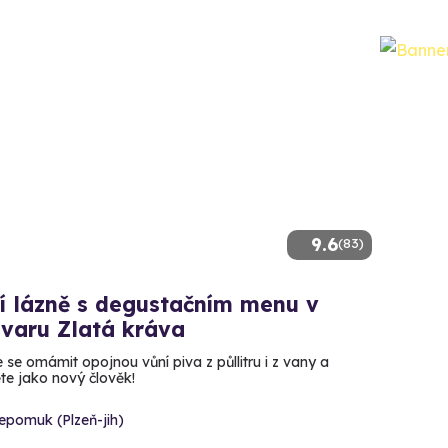
9.6
(83)
í lázně s degustačním menu v
ovaru Zlatá kráva
 se omámit opojnou vůní piva z půllitru i z vany a
te jako nový člověk!
epomuk (Plzeň-jih)