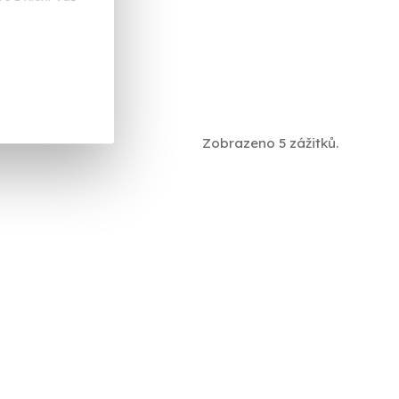
s doma
 Kč
Zobrazeno 5 zážitků.