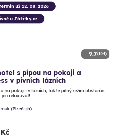
termín už 12. 08. 2026
ivně u Zážitky.cz
9.7
(104)
hotel s pípou na pokoji a
ss v pivních lázních
pa na pokoji i v lázních, takže pitný režim obstarán.
 jen relaxovat!
muk (Plzeň-jih)
 Kč