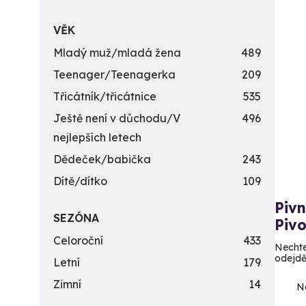
VĚK
Mladý muž/mladá žena
489
Teenager/Teenagerka
209
Třicátník/třicátnice
535
Ještě není v důchodu/V
496
nejlepších letech
Dědeček/babička
243
Dítě/dítko
109
Pivn
SEZÓNA
Piv
Celoroční
433
Nechte
odejdě
Letní
179
Zimní
14
N