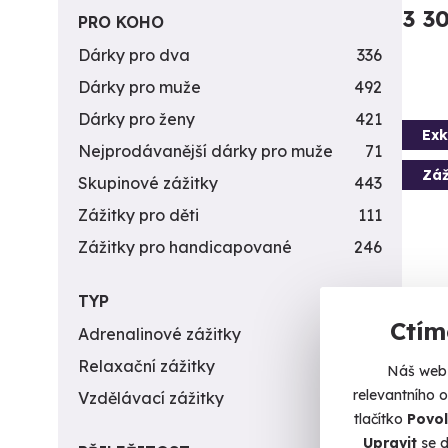
3 3
PRO KOHO
Dárky pro dva
336
Dárky pro muže
492
Dárky pro ženy
421
Exk
Nejprodávanější dárky pro muže
71
Záž
Skupinové zážitky
443
Zážitky pro děti
111
Zážitky pro handicapované
246
TYP
Ctím
Adrenalinové zážitky
174
Dárk
Relaxační zážitky
162
Krá
Náš web 
relevantního 
Vzdělávací zážitky
151
Vychme
tlačítko
Povol
Upravit
se d
U