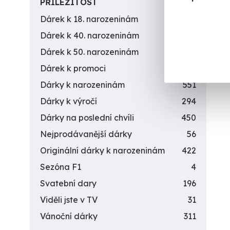
PŘILEŽITOST
Dárek k 18. narozeninám
256
1 7
Dárek k 40. narozeninám
453
Dárek k 50. narozeninám
378
Dárek k promoci
245
Dárky k narozeninám
551
Dárky k výročí
294
Dárky na poslední chvíli
450
Nejprodávanější dárky
56
Originální dárky k narozeninám
422
Sezóna F1
4
Svatební dary
196
Viděli jste v TV
31
Vánoční dárky
311