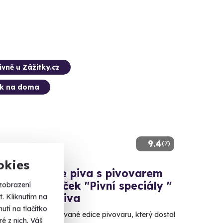
ivně u Zážitky.cz
ek na doma
9.4
(7)
okies
í degustace piva s pivovarem
Kráva - balíček "Pivní speciály "
zobrazení
na 6 druhů piva
. Kliknutím na
tí na tlačítko
 to nejlepší z limitované edice pivovaru, který dostal
é z nich. Váš
scara.