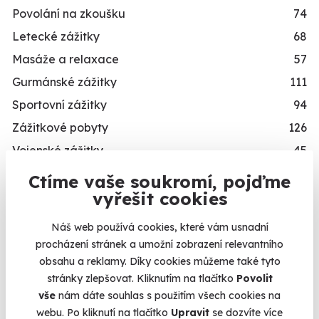
Povolání na zkoušku
74
Letecké zážitky
68
Masáže a relaxace
57
Gurmánské zážitky
111
Sportovní zážitky
94
Zážitkové pobyty
126
Vojenské zážitky
45
Zážitky se zvířaty
12
Ctíme vaše soukromí, pojďme
Kalendář volných
vyřešit cookies
Únikové hry
42
termínů
Zážitky ve virtuální realitě
3
Náš web používá cookies, které vám usnadní
Zážitky na doma
20
procházení stránek a umožní zobrazení relevantního
Termíny pro zvolenou variantu:
obsahu a reklamy. Díky cookies můžeme také tyto
Dárkové balíčky
10
stránky zlepšovat. Kliknutím na tlačítko
Povolit
Simulátory
16
vše
nám dáte souhlas s použitím všech cookies na
Zážitky v akci
93
webu. Po kliknutí na tlačítko
Upravit
se dozvíte více