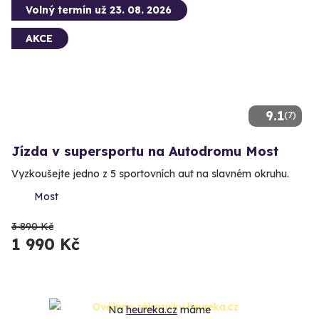
Volný termín už 23. 08. 2026
AKCE
9.1
(7)
Jízda v supersportu na Autodromu Most
Vyzkoušejte jedno z 5 sportovních aut na slavném okruhu.
Most
3 890 Kč
1 990 Kč
Na
heureka.cz
máme