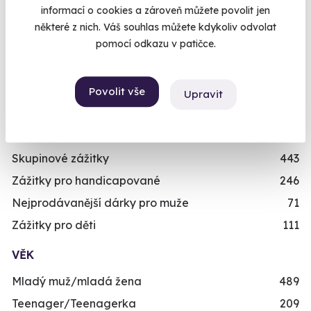
informací o cookies a zároveň můžete povolit jen
Novinka
87
Chcete rezervovat termín?
některé z nich. Váš souhlas můžete kdykoliv odvolat
Exkluzivně u Zážitky.cz
24
Objednat poukaz
pomocí odkazu v patičce.
PRO KOHO
Objednejte poukaz na zážitek a termín si
rezervujte vy nebo obdarovaný později.
Dárky pro muže
492
Povolit vše
Upravit
Již mám poukaz
Dárky pro ženy
421
Dárky pro dva
336
Skupinové zážitky
443
Zážitky pro handicapované
246
Nejprodávanější dárky pro muže
71
Zážitky pro děti
111
VĚK
Mladý muž/mladá žena
489
Teenager/Teenagerka
209