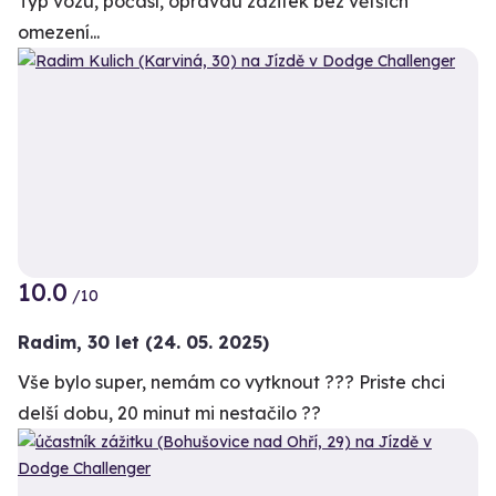
Typ vozu, počasí, opravdu zážitek bez větších
omezení...
10.0
/10
Radim,
30 let
(24. 05. 2025)
Vše bylo super, nemám co vytknout ??? Priste chci
delší dobu, 20 minut mi nestačilo ??