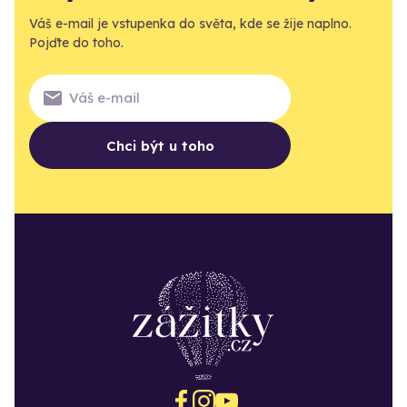
Váš e-mail je vstupenka do světa, kde se žije naplno.
Pojďte do toho.
Chci být u toho