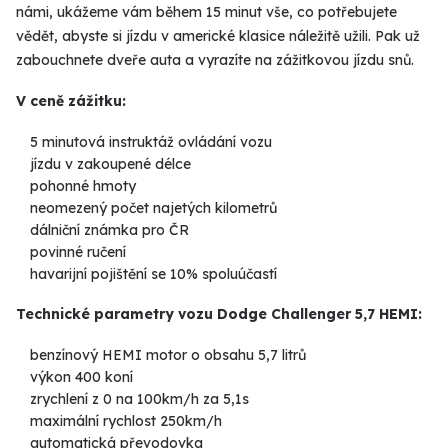
námi, ukážeme vám během 15 minut vše, co potřebujete
vědět, abyste si jízdu v americké klasice náležitě užili. Pak už
zabouchnete dveře auta a vyrazíte na zážitkovou jízdu snů.
V ceně zážitku:
5 minutová instruktáž ovládání vozu
jízdu v zakoupené délce
pohonné hmoty
neomezený počet najetých kilometrů
dálniční známka pro ČR
povinné ručení
havarijní pojištění se 10% spoluúčastí
Technické parametry vozu Dodge Challenger 5,7 HEMI:
benzínový HEMI motor o obsahu 5,7 litrů
výkon 400 koní
zrychlení z 0 na 100km/h za 5,1s
maximální rychlost 250km/h
automatická převodovka