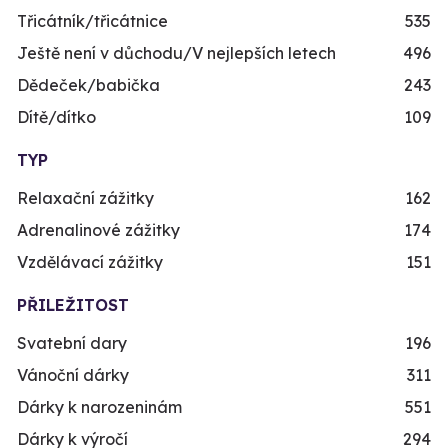
Třicátník/třicátnice
535
Ještě není v důchodu/V nejlepších letech
496
Dědeček/babička
243
Dítě/dítko
109
TYP
Relaxační zážitky
162
Adrenalinové zážitky
174
Vzdělávací zážitky
151
PŘILEŽITOST
Svatební dary
196
Vánoční dárky
311
Dárky k narozeninám
551
Dárky k výročí
294