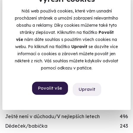
termínů
Dárky pro muže
492
Náš web používá cookies, které vám usnadní
Dárky pro ženy
421
procházení stránek a umožní zobrazení relevantního
Termíny pro zvolenou variantu:
obsahu a reklamy. Díky cookies můžeme také tyto
Dárky pro dva
336
stránky zlepšovat. Kliknutím na tlačítko
Povolit
Skupinové zážitky
443
vše
nám dáte souhlas s použitím všech cookies na
Zážitky pro handicapované
246
webu. Po kliknutí na tlačítko
Upravit
se dozvíte více
informací o cookies a zároveň můžete povolit jen
Nejprodávanější dárky pro muže
71
Chcete rezervovat termín?
některé z nich. Váš souhlas můžete kdykoliv odvolat
Zážitky pro děti
111
Objednat poukaz
pomocí odkazu v patičce.
VĚK
Objednejte poukaz na zážitek a termín si
rezervujte vy nebo obdarovaný později.
Mladý muž/mladá žena
489
Povolit vše
Upravit
Již mám poukaz
Teenager/Teenagerka
209
Třicátník/třicátnice
535
Ještě není v důchodu/V nejlepších letech
496
Dědeček/babička
243