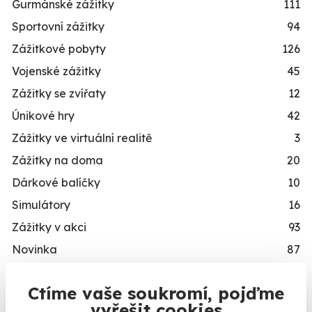
Gurmánské zážitky
111
Sportovní zážitky
94
Zážitkové pobyty
126
Vojenské zážitky
45
Zážitky se zvířaty
12
Únikové hry
42
Zážitky ve virtuální realitě
3
Zážitky na doma
20
Dárkové balíčky
10
Simulátory
16
Zážitky v akci
93
Novinka
87
Exkluzivně u Zážitky.cz
24
Ctíme vaše soukromí, pojďme
PRO KOHO
Kalendář volných
vyřešit cookies