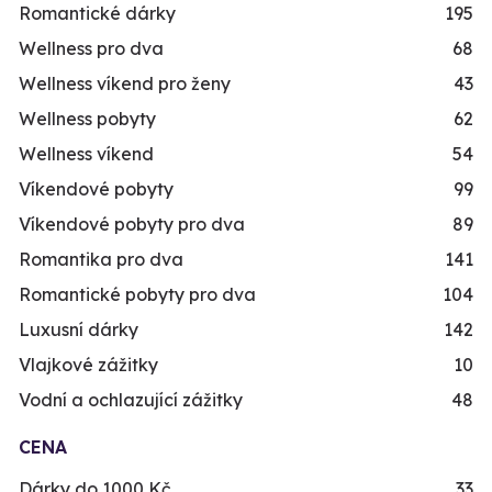
Romantické dárky
195
Wellness pro dva
68
Wellness víkend pro ženy
43
Wellness pobyty
62
Wellness víkend
54
Víkendové pobyty
99
Víkendové pobyty pro dva
89
Romantika pro dva
141
Romantické pobyty pro dva
104
Luxusní dárky
142
Vlajkové zážitky
10
Vodní a ochlazující zážitky
48
CENA
Dárky do 1000 Kč
33