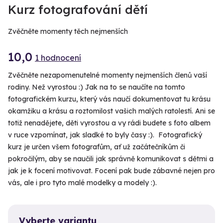
Kurz fotografování dětí
Zvěčněte momenty těch nejmenších
10,0
1 hodnocení
Zvěčněte nezapomenutelné momenty nejmenších členů vaší
rodiny. Než vyrostou :) Jak na to se naučíte na tomto
fotografickém kurzu, který vás naučí dokumentovat tu krásu
okamžiku a krásu a roztomilost vašich malých ratolestí. Ani se
totiž nenadějete, děti vyrostou a vy rádi budete s foto albem
v ruce vzpomínat, jak sladké to byly časy :). Fotografický
kurz je určen všem fotografům, ať už začátečníkům či
pokročilým, aby se naučili jak správně komunikovat s dětmi a
jak je k focení motivovat. Focení pak bude zábavné nejen pro
vás, ale i pro tyto malé modelky a modely :).
Vyberte variantu