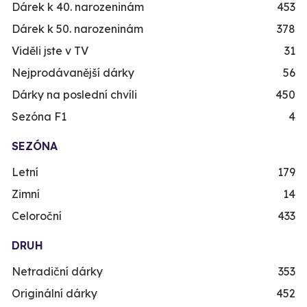
Dárek k 40. narozeninám
453
Dárek k 50. narozeninám
378
Viděli jste v TV
31
Nejprodávanější dárky
56
Dárky na poslední chvíli
450
Sezóna F1
4
SEZÓNA
Letní
179
Zimní
14
Celoroční
433
DRUH
Netradiční dárky
353
Originální dárky
452