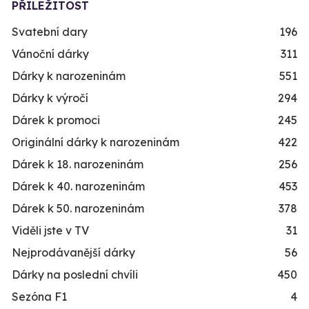
PŘILEŽITOST
Svatební dary
196
Vánoční dárky
311
Dárky k narozeninám
551
Dárky k výročí
294
Dárek k promoci
245
Originální dárky k narozeninám
422
Dárek k 18. narozeninám
256
Dárek k 40. narozeninám
453
Dárek k 50. narozeninám
378
Viděli jste v TV
31
Nejprodávanější dárky
56
Dárky na poslední chvíli
450
Sezóna F1
4