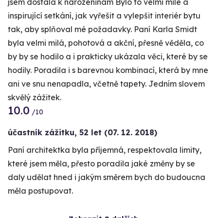
jsem dostala k narozeninám Bylo to velmi milé a
inspirující setkání, jak vyřešit a vylepšit interiér bytu
tak, aby splňoval mé požadavky. Paní Karla Smidt
byla velmi milá, pohotová a akční, přesně věděla, co
by by se hodilo a i prakticky ukázala věci, které by se
hodily. Poradila i s barevnou kombinací, která by mne
ani ve snu nenapadla, včetně tapety. Jedním slovem
skvělý zážitek.
10.0
/10
účastník zážitku
,
52 let
(07. 12. 2018)
Paní architektka byla příjemná, respektovala limity,
které jsem měla, přesto poradila jaké změny by se
daly udělat hned i jakým směrem bych do budoucna
měla postupovat.