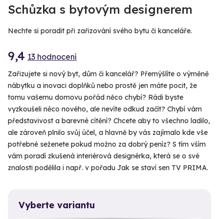
Schůzka s bytovým designerem
Nechte si poradit při zařizování svého bytu či kanceláře.
9,4
13 hodnocení
Zařizujete si nový byt, dům či kancelář? Přemýšlíte o výměně
nábytku a inovaci doplňků nebo prostě jen máte pocit, že
tomu vašemu domovu pořád něco chybí? Rádi byste
vyzkoušeli něco nového, ale nevíte odkud začít? Chybí vám
představivost a barevné cítění? Chcete aby to všechno ladilo,
ale zároveň plnilo svůj účel, a hlavně by vás zajímalo kde vše
potřebné seženete pokud možno za dobrý peníz? S tím vším
vám poradí zkušená interiérová designérka, která se o své
znalosti podělila i např. v pořadu Jak se staví sen TV PRIMA.
Vyberte variantu