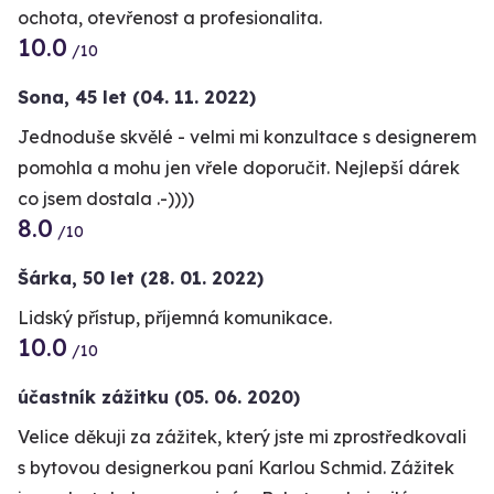
ochota, otevřenost a profesionalita.
10.0
/10
Sona,
45 let
(04. 11. 2022)
Jednoduše skvělé - velmi mi konzultace s designerem
pomohla a mohu jen vřele doporučit. Nejlepší dárek
co jsem dostala .-))))
8.0
/10
Šárka,
50 let
(28. 01. 2022)
Lidský přístup, příjemná komunikace.
10.0
/10
účastník zážitku
(05. 06. 2020)
Velice děkuji za zážitek, který jste mi zprostředkovali
s bytovou designerkou paní Karlou Schmid. Zážitek