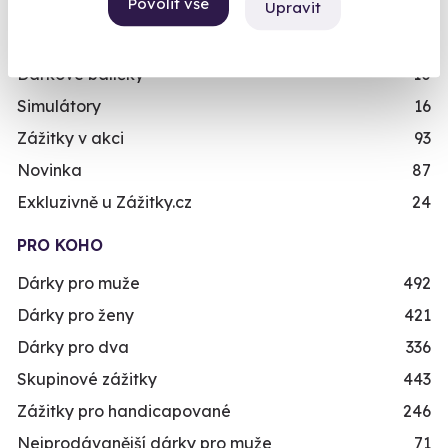
Povolit vše
Upravit
Zážitky ve virtuální realitě
3
Zážitky na doma
20
Dárkové balíčky
10
Simulátory
16
Zážitky v akci
93
Novinka
87
Exkluzivně u Zážitky.cz
24
PRO KOHO
Dárky pro muže
492
Dárky pro ženy
421
Dárky pro dva
336
Skupinové zážitky
443
Zážitky pro handicapované
246
Nejprodávanější dárky pro muže
71