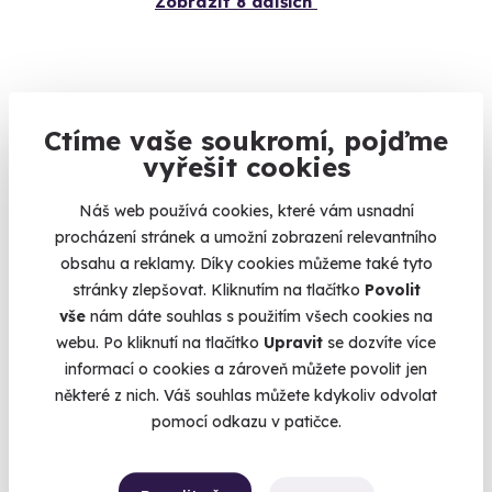
Zobrazit 8 dalších
KATEGORIE
Ctíme vaše soukromí, pojďme
Zážitkové jízdy
87
vyřešit cookies
Povolání na zkoušku
74
Náš web používá cookies, které vám usnadní
Letecké zážitky
68
procházení stránek a umožní zobrazení relevantního
Masáže a relaxace
57
obsahu a reklamy. Díky cookies můžeme také tyto
stránky zlepšovat. Kliknutím na tlačítko
Povolit
Gurmánské zážitky
111
vše
nám dáte souhlas s použitím všech cookies na
Sportovní zážitky
94
webu. Po kliknutí na tlačítko
Upravit
se dozvíte více
Zážitkové pobyty
126
informací o cookies a zároveň můžete povolit jen
některé z nich. Váš souhlas můžete kdykoliv odvolat
Vojenské zážitky
45
pomocí odkazu v patičce.
Zážitky se zvířaty
12
Únikové hry
42