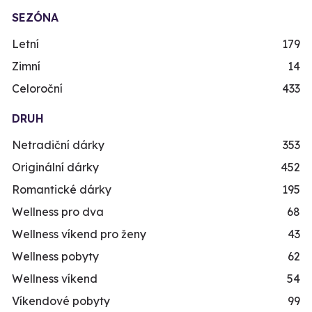
SEZÓNA
Letní
179
Zimní
14
Celoroční
433
DRUH
Netradiční dárky
353
Originální dárky
452
Romantické dárky
195
Wellness pro dva
68
Wellness víkend pro ženy
43
Wellness pobyty
62
Wellness víkend
54
Víkendové pobyty
99