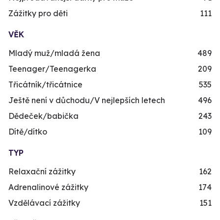
Zážitky pro děti
111
VĚK
Mladý muž/mladá žena
489
Teenager/Teenagerka
209
Třicátník/třicátnice
535
Ještě není v důchodu/V nejlepších letech
496
Dědeček/babička
243
Dítě/dítko
109
TYP
Relaxační zážitky
162
Adrenalinové zážitky
174
Vzdělávací zážitky
151