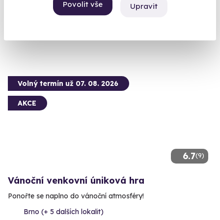
Povolit vše
Upravit
Gemeinde Filzmoos, Rakousko
8 400 Kč
Volný termín už 07. 08. 2026
AKCE
6.7
(9)
Vánoční venkovní úniková hra
Ponořte se naplno do vánoční atmosféry!
Brno (+ 5 dalších lokalit)