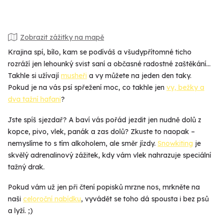
Zobrazit zážitky na mapě
Krajina spí, bílo, kam se podíváš a všudypřítomné ticho
rozráží jen lehounký svist saní a občasné radostné zaštěkání…
Takhle si užívají
musheři
a vy můžete na jeden den taky.
Pokud je na vás psí spřežení moc, co takhle jen
vy, bežky a
dva tažní hafani
?
Jste spíš sjezdař? A baví vás pořád jezdit jen nudně dolů z
kopce, pivo, vlek, panák a zas dolů? Zkuste to naopak –
nemyslíme to s tím alkoholem, ale směr jízdy.
Snowkiting
je
skvělý adrenalinový zážitek, kdy vám vlek nahrazuje speciální
tažný drak.
Pokud vám už jen při čtení popisků mrzne nos, mrkněte na
naši
celoroční nabídku
, vyvádět se toho dá spousta i bez psů
a lyží. ;)