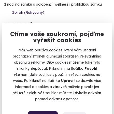
2 noci na zámku s polopenzí, wellness i prohlídkou zámku
Zbiroh (Rokycany)
12 590 Kč
Ctíme vaše soukromí, pojďme
vyřešit cookies
Náš web používá cookies, které vám usnadní
procházení stránek a umožní zobrazení relevantního
obsahu a reklamy. Díky cookies můžeme také tyto
stránky zlepšovat. Kliknutím na tlačítko
Povolit
vše
nám dáte souhlas s použitím všech cookies na
webu. Po kliknutí na tlačítko
Upravit
se dozvíte více
informací o cookies a zároveň můžete povolit jen
10.0
(3)
některé z nich. Váš souhlas můžete kdykoliv odvolat
pomocí odkazu v patičce.
Exkluzivní let balónem nad Alpami
v proutěném koši nad vrcholky alpských velikánů