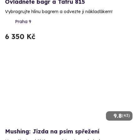
Ovládněte bagr a Tatru 815
Vybragrujte hlínu bagrem a odvezte ji náklaďákem!
Praha 9
6 350 Kč
9.8
(43)
Mushing: Jízda na psím spřežení