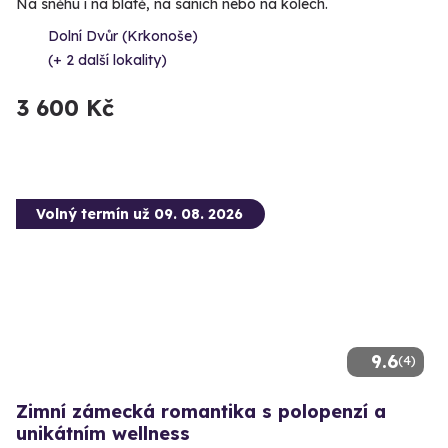
Na sněhu i na blátě, na saních nebo na kolech.
Dolní Dvůr (Krkonoše)
(+ 2 další lokality)
3 600 Kč
Volný termín už 09. 08. 2026
9.6
(4)
Zimní zámecká romantika s polopenzí a
unikátním wellness