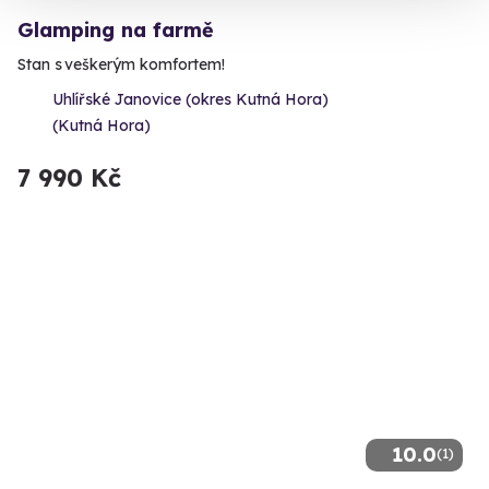
Glamping na farmě
Stan s veškerým komfortem!
Uhlířské Janovice (okres Kutná Hora)
(Kutná Hora)
7 990 Kč
10.0
(1)