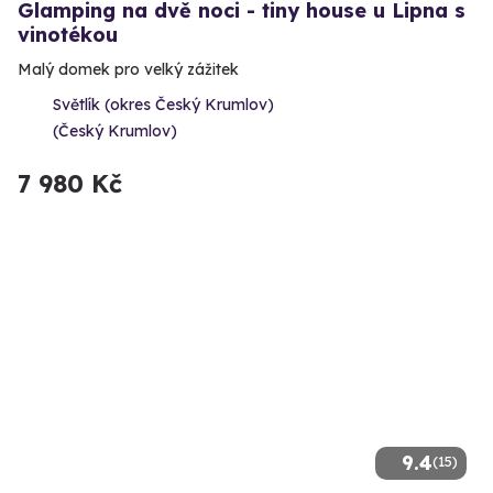
Glamping na dvě noci - tiny house u Lipna s
vinotékou
Malý domek pro velký zážitek
Světlík (okres Český Krumlov)
(Český Krumlov)
7 980 Kč
9.4
(15)