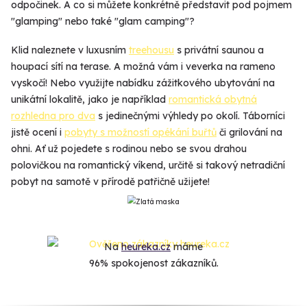
odpočinek. A co si můžete konkrétně představit pod pojmem
"glamping" nebo také "glam camping"?
Klid naleznete v luxusním
treehousu
s privátní saunou a
houpací sítí na terase. A možná vám i veverka na rameno
vyskočí! Nebo využijte nabídku zážitkového ubytování na
unikátní lokalitě, jako je například
romantická obytná
rozhledna pro dva
s jedinečnými výhledy po okolí. Táborníci
jistě ocení i
pobyty s možností opékání buřtů
či grilování na
ohni. Ať už pojedete s rodinou nebo se svou drahou
polovičkou na romantický víkend, určitě si takový netradiční
pobyt na samotě v přírodě patřičně užijete!
Na
heureka.cz
máme
96% spokojenost zákazníků.