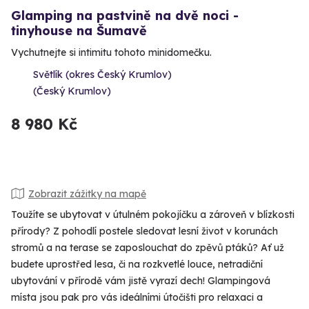
Glamping na pastvině na dvě noci -
tinyhouse na Šumavě
Vychutnejte si intimitu tohoto minidomečku.
Světlík (okres Český Krumlov)
(Český Krumlov)
8 980 Kč
Zobrazit zážitky na mapě
Toužíte se ubytovat v útulném pokojíčku a zároveň v blízkosti
přírody? Z pohodlí postele sledovat lesní život v korunách
stromů a na terase se zaposlouchat do zpěvů ptáků? Ať už
budete uprostřed lesa, či na rozkvetlé louce, netradiční
ubytování v přírodě vám jistě vyrazí dech! Glampingová
místa jsou pak pro vás ideálními útočišti pro relaxaci a