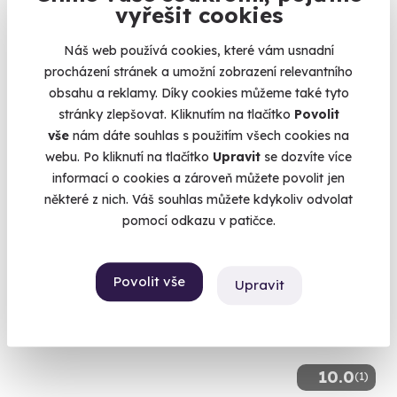
vyřešit cookies
Glamping u Lipna
Náš web používá cookies, které vám usnadní
Dopřejte si kombinaci luxusu a přírody v jednom
procházení stránek a umožní zobrazení relevantního
Světlík (okres Český Krumlov)
obsahu a reklamy. Díky cookies můžeme také tyto
(Český Krumlov)
stránky zlepšovat. Kliknutím na tlačítko
Povolit
vše
nám dáte souhlas s použitím všech cookies na
7 980 Kč
webu. Po kliknutí na tlačítko
Upravit
se dozvíte více
informací o cookies a zároveň můžete povolit jen
některé z nich. Váš souhlas můžete kdykoliv odvolat
pomocí odkazu v patičce.
Volný termín už 09. 08. 2026
Povolit vše
Upravit
10.0
(1)