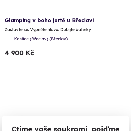
Glamping v boho jurtě u Břeclavi
Zastavte se. Vypněte hlavu. Dobijte baterky.
Kostice (Břeclav) (Břeclav)
4 900 Kč
6.0
(4)
Ctíme vaše soukromí, pojďme