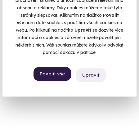
procházení stránek a umožní zobrazení relevantního
obsahu a reklamy. Díky cookies můžeme také tyto
stránky zlepšovat. Kliknutím na tlačítko
Povolit
vše
nám dáte souhlas s použitím všech cookies na
Rodinný pobyt na dvě noci v Tančícím domě
webu. Po kliknutí na tlačítko
Upravit
se dozvíte více
a vstupenkou do ZOO
informací o cookies a zároveň můžete povolit jen
Poznávejte Prahu s dětmi a navštivte společně pražskou zoo.
některé z nich. Váš souhlas můžete kdykoliv odvolat
pomocí odkazu v patičce.
Praha 2
18 990 Kč
Povolit vše
Upravit