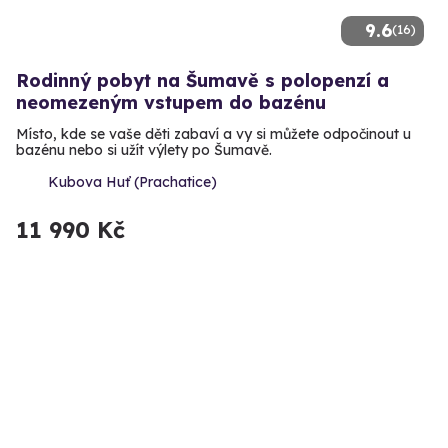
9.6
(16)
Rodinný pobyt na Šumavě s polopenzí a
neomezeným vstupem do bazénu
Místo, kde se vaše děti zabaví a vy si můžete odpočinout u
bazénu nebo si užít výlety po Šumavě.
Kubova Huť (Prachatice)
11 990 Kč