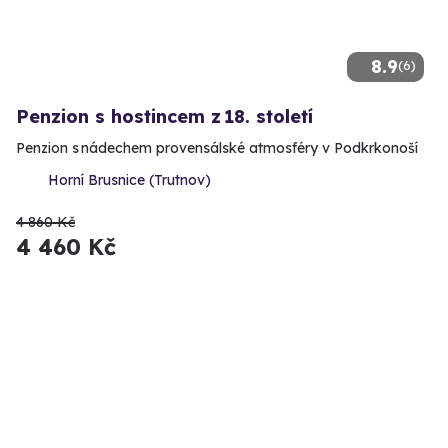
8.9
(6)
Penzion s hostincem z 18. století
Penzion s nádechem provensálské atmosféry v Podkrkonoší
Horní Brusnice (Trutnov)
4 860 Kč
4 460 Kč