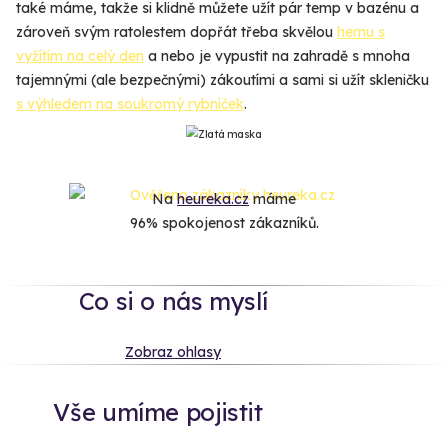
také máme, takže si klidně můžete užít pár temp v bazénu a
zároveň svým ratolestem dopřát třeba skvělou
hernu s
vyžítím na celý den
a nebo je vypustit na zahradě s mnoha
tajemnými (ale bezpečnými) zákoutími a sami si užít skleničku
s výhledem na soukromý rybníček
.
Na
heureka.cz
máme
96% spokojenost zákazníků.
Co si o nás myslí
Zobraz ohlasy
Vše umíme pojistit