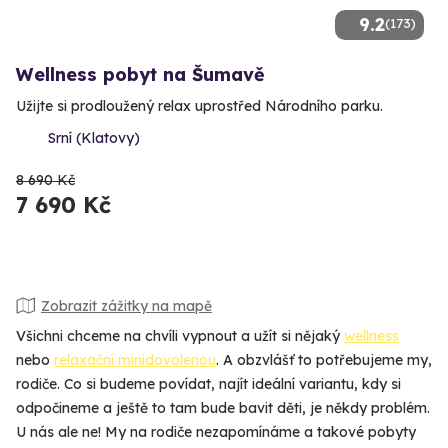
9.2
(173)
Wellness pobyt na Šumavě
Užijte si prodloužený relax uprostřed Národního parku.
Srní (Klatovy)
8 690 Kč
7 690 Kč
Zobrazit zážitky na mapě
Všichni chceme na chvíli vypnout a užít si nějaký
wellness
nebo
relaxační minidovolenou
. A obzvlášť to potřebujeme my,
rodiče. Co si budeme povídat, najít ideální variantu, kdy si
odpočineme a ještě to tam bude bavit děti, je někdy problém.
U nás ale ne! My na rodiče nezapomínáme a takové pobyty