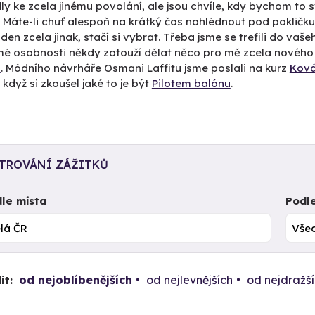
ly ke zcela jinému povolání, ale jsou chvíle, kdy bychom to s
i. Máte-li chuť alespoň na krátký čas nahlédnout pod pokličku 
 den zcela jinak, stačí si vybrat. Třeba jsme se trefili do vaš
mé osobnosti někdy zatouží dělat něco pro mě zcela nového 
O
. Módního návrháře Osmani Laffitu jsme poslali na kurz
Ková
 když si zkoušel jaké to je být
Pilotem balónu
.
LTROVÁNÍ ZÁŽITKŮ
le místa
Podl
od nejoblíbenějších
od nejlevnějších
od nejdražš
it: