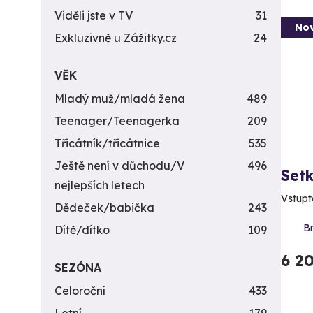
Viděli jste v TV
31
Nov
Exkluzivně u Zážitky.cz
24
VĚK
Mladý muž/mladá žena
489
Teenager/Teenagerka
209
Třicátník/třicátnice
535
Ještě není v důchodu/V
496
Set
nejlepších letech
Vstupt
Dědeček/babička
243
B
Dítě/dítko
109
6 2
SEZÓNA
Celoroční
433