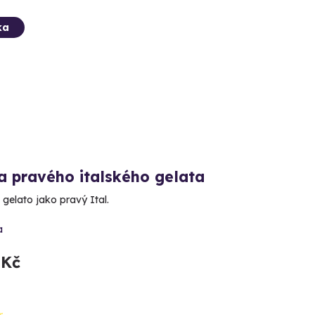
ka
a pravého italského gelata
 gelato jako pravý Ital.
a
 Kč