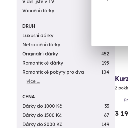
Viděli jste v TV
31
Vánoční dárky
311
Nov
DRUH
Luxusní dárky
142
Netradiční dárky
353
Originální dárky
452
Romantické dárky
195
Romantické pobyty pro dva
104
Kur
více …
Z pokl
CENA
P
Dárky do 1000 Kč
33
3 1
Dárky do 1500 Kč
67
Dárky do 2000 Kč
149