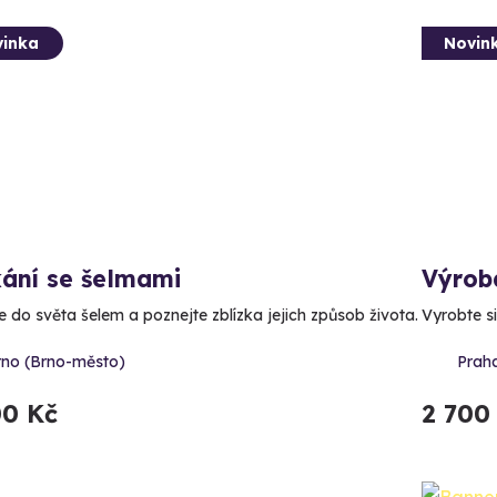
inka
Novin
kání se šelmami
Výrob
e do světa šelem a poznejte zblízka jejich způsob života.
Vyrobte si
rno (Brno-město)
Prah
00 Kč
2 700