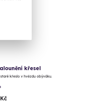
ka
alounění křesel
staré křeslo v hvězdu obýváku.
a
 Kč