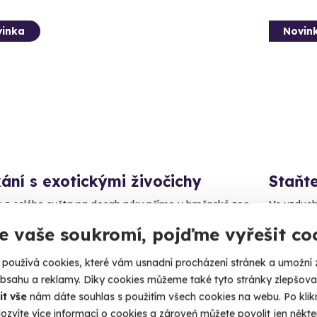
inka
Novin
ání s exotickými živočichy
Staňte
a z celého světa na dosah ruky přímo v brněnské zoo
Ve vzduchu
realistick
e vaše soukromí, pojďme vyřešit co
rno (Brno-město)
Prah
používá cookies, které vám usnadní procházení stránek a umožní 
00 Kč
2 850
obsahu a reklamy. Díky cookies můžeme také tyto stránky zlepšovat
it vše
nám dáte souhlas s použitím všech cookies na webu. Po kliknu
ozvíte více informací o cookies a zároveň můžete povolit jen někter