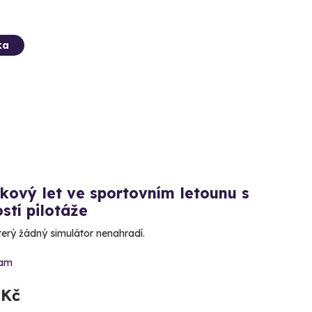
ka
kový let ve sportovním letounu s
stí pilotáže
terý žádný simulátor nenahradí.
ram
 Kč