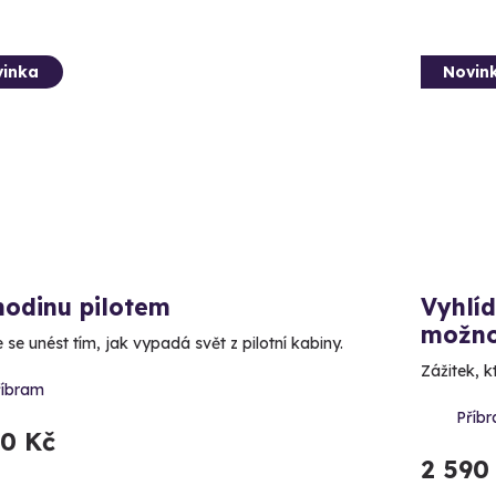
inka
Novin
hodinu pilotem
Vyhlíd
možno
se unést tím, jak vypadá svět z pilotní kabiny.
Zážitek, k
říbram
Příb
90 Kč
2 590