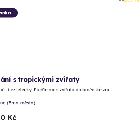
inka
ání s tropickými zvířaty
pů i bez letenky! Pojďte mezi zvířata do brněnské zoo.
rno (Brno-město)
00 Kč