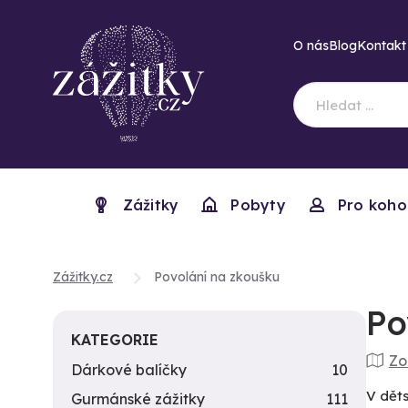
O nás
Blog
Kontakt
Zážitky
Pobyty
Pro koho
Zážitky.cz
Povolání na zkoušku
Po
KATEGORIE
Zo
Dárkové balíčky
10
V dět
Gurmánské zážitky
111