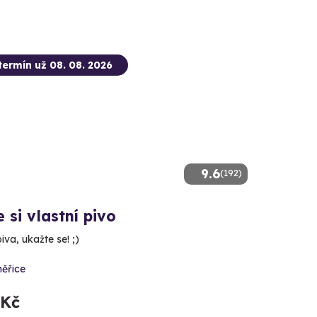
termín už 08. 08. 2026
9.6
(192)
 si vlastní pivo
piva, ukažte se! ;)
ěřice
 Kč