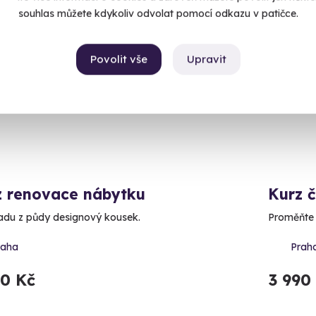
souhlas můžete kdykoliv odvolat pomocí odkazu v patičce.
inka
Novin
Povolit vše
Upravit
z renovace nábytku
Kurz č
adu z půdy designový kousek.
Proměňte 
raha
Prah
90 Kč
3 990