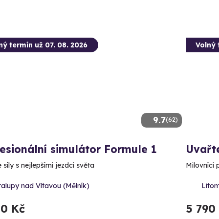
ný termín už 07. 08. 2026
Volný 
9.7
(62)
esionální simulátor Formule 1
Uvařte
síly s nejlepšími jezdci světa
Milovníci 
alupy nad Vltavou (Mělník)
Litom
50 Kč
5 790