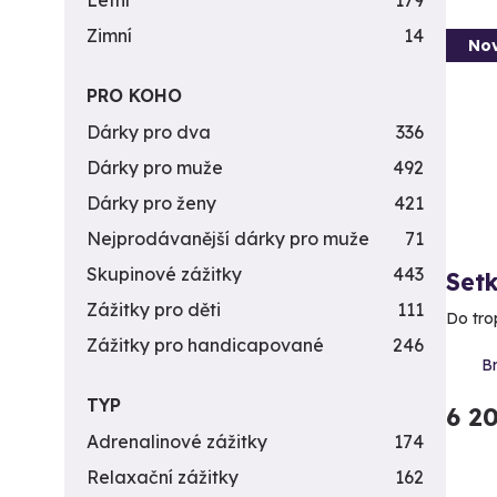
Letní
179
Zimní
14
Nov
PRO KOHO
Dárky pro dva
336
Dárky pro muže
492
Dárky pro ženy
421
Nejprodávanější dárky pro muže
71
Skupinové zážitky
443
Setk
Zážitky pro děti
111
Do tro
Zážitky pro handicapované
246
B
TYP
6 2
Adrenalinové zážitky
174
Relaxační zážitky
162