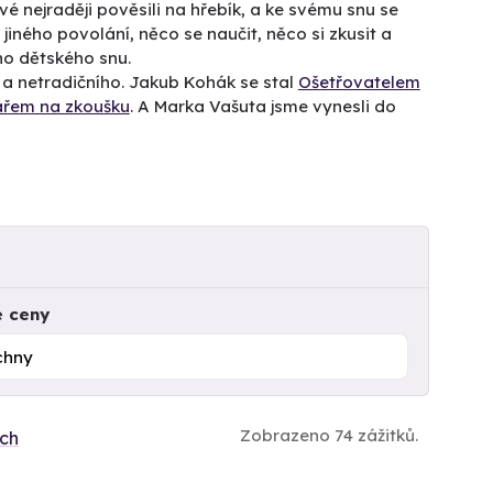
vé nejraději pověsili na hřebík, a ke svému snu se
jiného povolání, něco se naučit, něco si zkusit a
eho dětského snu.
a netradičního. Jakub Kohák se stal
Ošetřovatelem
řem na zkoušku
. A Marka Vašuta jsme vynesli do
e ceny
Zobrazeno 74 zážitků.
ích