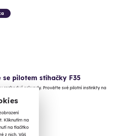
ka
 se pilotem stíhačky F35
 rozhodují sekundy. Prověřte své pilotní instinkty na
ém simulátoru!
okies
a
zobrazení
 Kč
. Kliknutím na
tí na tlačítko
é z nich. Váš