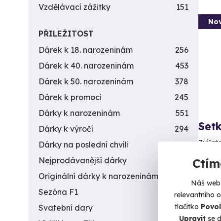
Vzdělávací zážitky
151
Nov
PŘILEŽITOST
Dárek k 18. narozeninám
256
Dárek k 40. narozeninám
453
Dárek k 50. narozeninám
378
Dárek k promoci
245
Dárky k narozeninám
551
Setk
Dárky k výročí
294
Zvířat
Dárky na poslední chvíli
450
Nejprodávanější dárky
56
Ctím
B
Originální dárky k narozeninám
422
Náš web 
6 2
Sezóna F1
4
relevantního 
tlačítko
Povol
Svatební dary
196
Upravit
se d