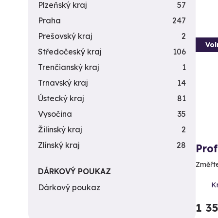
Plzeňský kraj
57
Praha
247
Prešovský kraj
2
Vol
Středočeský kraj
106
Trenčianský kraj
1
Trnavský kraj
14
Ústecký kraj
81
Vysočina
35
Žilinský kraj
2
Zlínský kraj
28
Prof
Změřte 
DÁRKOVÝ POUKAZ
Kr
Dárkový poukaz
1 3