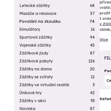
přived
Letecké zážitky
68
vrátil
prožít
Masáže a relaxace
57
I zná
Povolání na zkoušku
74
v ZO
Simulátory
16
oblak,
Sportovní zážitky
94
Více
Vojenské zážitky
45
Zážitkové jízdy
87
FI
Zážitkové pobyty
126
Zážitky na doma
20
Pod
Zážitky se zvířaty
12
Zážitky ve virtuální realitě
3
Únikové hry
42
Seřad
Zážitky v akci
93
Novinka
87