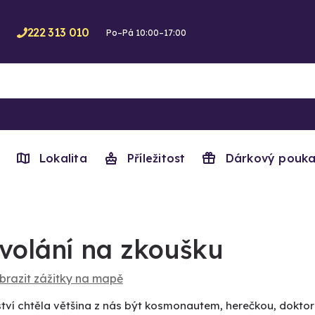
222 313 010
Po–Pá 10:00–17:00
Lokalita
Příležitost
Dárkový pouka
volání na zkoušku
brazit zážitky na mapě
ství chtěla většina z nás být kosmonautem, herečkou, dokto