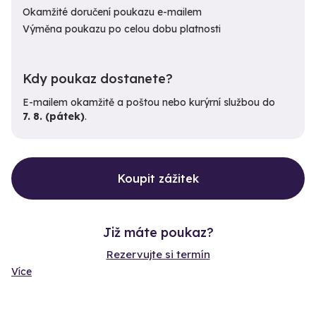
Okamžité doručení poukazu e-mailem
Výměna poukazu po celou dobu platnosti
Kdy poukaz dostanete?
E-mailem okamžitě a poštou nebo kurýrní službou do
7. 8. (pátek)
.
Koupit zážitek
Již máte poukaz?
Rezervujte si termín
Více