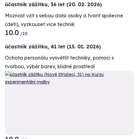
účastník zážitku
,
36 let
(20. 02. 2026)
Moznost vzit s sebou dalsi osoby a tvorit spolecne
(deti), vyzkouset vice technik
10.0
/10
účastník zážitku
,
41 let
(15. 01. 2026)
Ochota personálu vysvětlit techniky, pomoci s
tvorbou, výběr barev, klidné prostředí