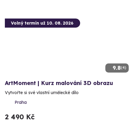
Volný termín už 10. 08. 2026
9.8
(4)
ArtMoment | Kurz malování 3D obrazu
Vytvořte si své vlastní umělecké dílo
Praha
2 490 Kč