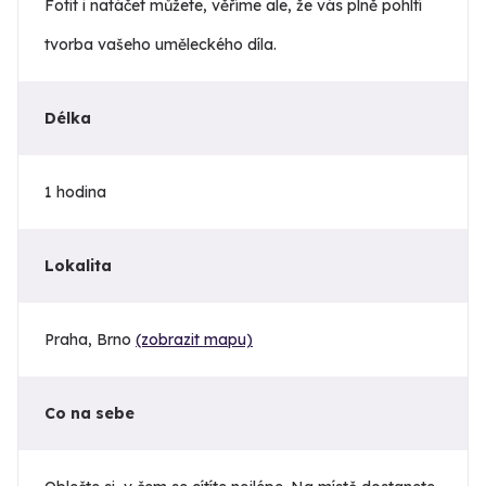
Fotit i natáčet můžete, věříme ale, že vás plně pohltí
tvorba vašeho uměleckého díla.
Délka
1 hodina
Lokalita
Praha, Brno
(zobrazit mapu)
Co na sebe