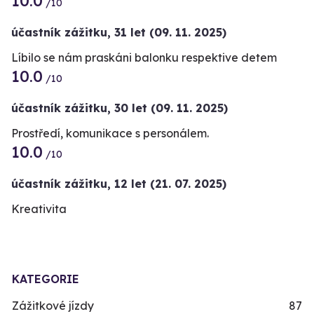
10.0
/10
účastník zážitku
,
31 let
(09. 11. 2025)
Líbilo se nám praskáni balonku respektive detem
10.0
/10
účastník zážitku
,
30 let
(09. 11. 2025)
Prostředí, komunikace s personálem.
10.0
/10
účastník zážitku
,
12 let
(21. 07. 2025)
Kreativita
KATEGORIE
Zážitkové jízdy
87