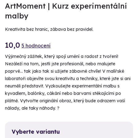
ArtMoment | Kurz experimentální
malby
Kreativita bez hranic, zábava bez pravidel.
10,0
5 hodnocení
Výjimečný zážitek, který spojí umění a radost z tvoření!
Nezáleží na tom, jestli jste profesionál, nebo malujete
poprvé… tak jako tak si užijete zábavné chvíle! V malířské
laboratoři objevíte svou kreativitu a techniky, které jste si ani
neuměli představit. Vyzkoušejte experimentální malbu s
kyvadlem, balónky, cákání nebo barvami stékajícími po
plátně. Vytvořte originální obraz, který bude odrazem vaší
nálady, ale taky náhody. ?
Vyberte variantu