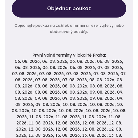
Objednat poukaz
Objednejte poukaz na zážitek a termín si rezervujte vy nebo
obdarovaný později.
První volné termíny v lokalitě Praha:
06. 08. 2026, 06. 08. 2026, 06. 08. 2026, 06. 08. 2026, 06. 08. 2026, 06. 08. 2026, 06. 08. 2026, 07. 08. 2026, 07. 08. 2026, 07. 08. 2026, 07. 08. 2026, 07. 08. 2026, 07. 08. 2026, 07. 08. 2026, 07. 08. 2026, 08. 08. 2026, 08. 08. 2026, 08. 08. 2026, 08. 08. 2026, 08. 08. 2026, 08. 08. 2026, 08. 08. 2026, 08. 08. 2026, 09. 08. 2026, 09. 08. 2026, 09. 08. 2026, 09. 08. 2026, 09. 08. 2026, 09. 08. 2026, 09. 08. 2026, 10. 08. 2026, 10. 08. 2026, 10. 08. 2026, 10. 08. 2026, 10. 08. 2026, 10. 08. 2026, 10. 08. 2026, 11. 08. 2026, 11. 08. 2026, 11. 08. 2026, 11. 08. 2026, 11. 08. 2026, 12. 08. 2026, 12. 08. 2026, 12. 08. 2026, 12. 08. 2026, 12. 08. 2026, 12. 08. 2026, 12. 08. 2026, 13. 08. 2026, 13. 08. 2026, 13. 08. 2026, 13. 08. 2026, 13. 08. 2026, 13. 08. 2026, 13. 08. 2026, 14. 08. 2026, 14. 08. 2026, 14. 08. 2026, 14. 08. 2026, 14. 08. 2026, 14. 08. 2026, 14. 08. 2026, 14. 08. 2026, 15. 08. 2026, 15. 08. 2026, 15. 08. 2026, 15. 08. 2026, 15. 08. 2026, 15. 08. 2026, 15. 08. 2026, 15. 08. 2026, 16. 08. 2026, 16. 08. 2026, 16. 08. 2026, 16. 08. 2026, 16. 08. 2026, 16. 08. 2026, 16. 08. 2026, 17. 08. 2026, 17. 08. 2026, 17. 08. 2026, 17. 08. 2026, 17. 08. 2026, 17. 08. 2026, 17. 08. 2026, 18. 08. 2026, 18. 08. 2026, 18. 08. 2026, 18. 08. 2026, 18. 08. 2026, 18. 08. 2026, 18. 08. 2026, 19. 08. 2026, 19. 08. 2026, 19. 08. 2026, 19. 08. 2026, 19. 08. 2026, 19. 08. 2026, 19. 08. 2026, 20. 08. 2026, 20. 08. 2026, 20. 08. 2026, 20. 08. 2026, 20. 08. 2026, 20. 08. 2026, 20. 08. 2026, 21. 08. 2026, 21. 08. 2026, 21. 08. 2026,