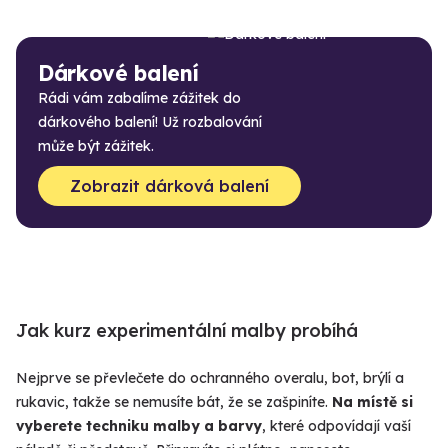
Dárkové balení
Rádi vám zabalíme zážitek do
dárkového balení! Už rozbalování
může být zážitek.
Zobrazit dárková balení
Jak kurz experimentální malby probíhá
Nejprve se převlečete do ochranného overalu, bot, brýlí a
rukavic, takže se nemusíte bát, že se zašpiníte.
Na místě si
vyberete techniku malby a barvy
, které odpovídají vaší