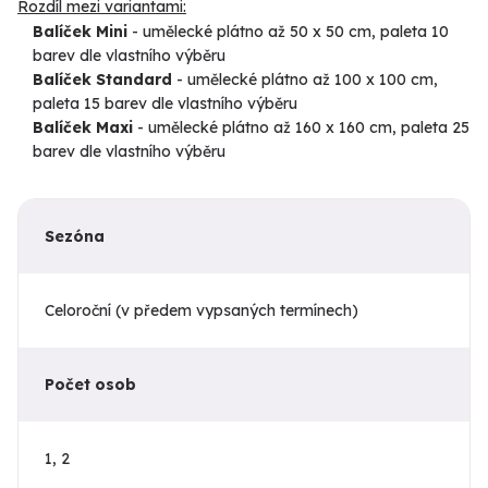
Rozdíl mezi variantami:
Balíček Mini
- umělecké plátno až 50 x 50 cm, paleta 10
barev dle vlastního výběru
Balíček Standard
- umělecké plátno až 100 x 100 cm,
paleta 15 barev dle vlastního výběru
Balíček Maxi
- umělecké plátno až 160 x 160 cm, paleta 25
barev dle vlastního výběru
Sezóna
Celoroční (v předem vypsaných termínech)
Počet osob
1, 2