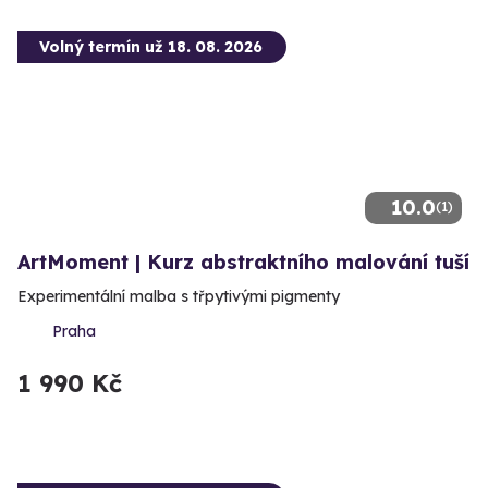
Volný termín už 18. 08. 2026
10.0
(1)
ArtMoment | Kurz abstraktního malování tuší
Experimentální malba s třpytivými pigmenty
Praha
1 990 Kč