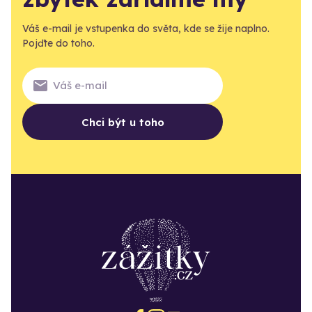
Váš e-mail je vstupenka do světa, kde se žije naplno.
Pojďte do toho.
Chci být u toho