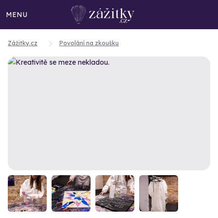
MENU
Zážitky.cz
Povolání na zkoušku