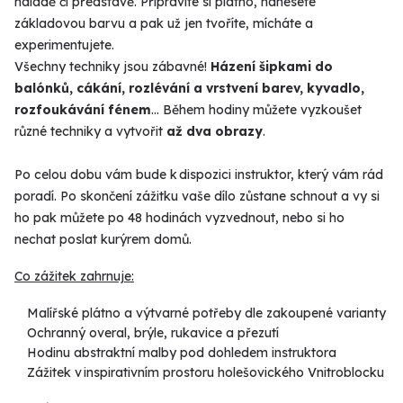
náladě či představě. Připravíte si plátno, nanesete
základovou barvu a pak už jen tvoříte, mícháte a
experimentujete.
Všechny techniky jsou zábavné!
Házení šipkami do
balónků, cákání, rozlévání a vrstvení barev, kyvadlo,
rozfoukávání fénem
… Během hodiny můžete vyzkoušet
různé techniky a vytvořit
až dva obrazy
.
Po celou dobu vám bude k dispozici instruktor, který vám rád
poradí. Po skončení zážitku vaše dílo zůstane schnout a vy si
ho pak můžete po 48 hodinách vyzvednout, nebo si ho
nechat poslat kurýrem domů.
Co zážitek zahrnuje:
Malířské plátno a výtvarné potřeby dle zakoupené varianty
Ochranný overal, brýle, rukavice a přezutí
Hodinu abstraktní malby pod dohledem instruktora
Zážitek v inspirativním prostoru holešovického Vnitroblocku