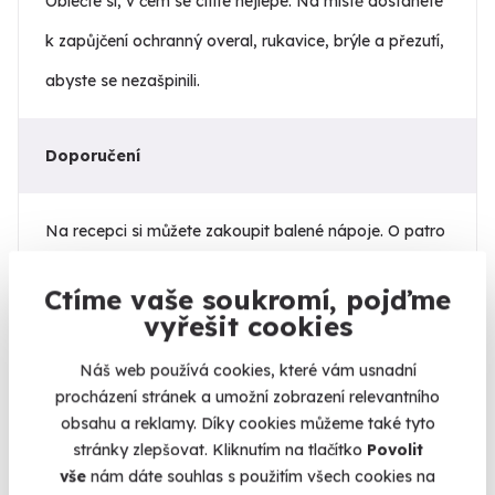
Oblečte si, v čem se cítíte nejlépe. Na místě dostanete
k zapůjčení ochranný overal, rukavice, brýle a přezutí,
abyste se nezašpinili.
Doporučení
Na recepci si můžete zakoupit balené nápoje. O patro
výše se nachází skvělá kavárna, kde si můžete dát
Ctíme vaše soukromí, pojďme
něco dobrého, a svůj zážitek si tak ještě víc zpříjemnit.
Kalendář volných
vyřešit cookies
termínů
Náš web používá cookies, které vám usnadní
Omezení
procházení stránek a umožní zobrazení relevantního
Termíny pro zvolenou variantu:
obsahu a reklamy. Díky cookies můžeme také tyto
stránky zlepšovat. Kliknutím na tlačítko
Povolit
Poukaz pro 1 osobu se vztahuje na jednu výtvarnou
vše
nám dáte souhlas s použitím všech cookies na
zónu, jedno plátno a sadu barev.
Obraz spolu ale