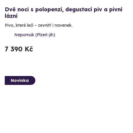
Dvě noci s polopenzí, degustací piv a pivní
lázní
Pivo, které lečí – zevnitř i navenek.
Nepomuk (Plzeň-jih)
7 390 Kč
Novinka