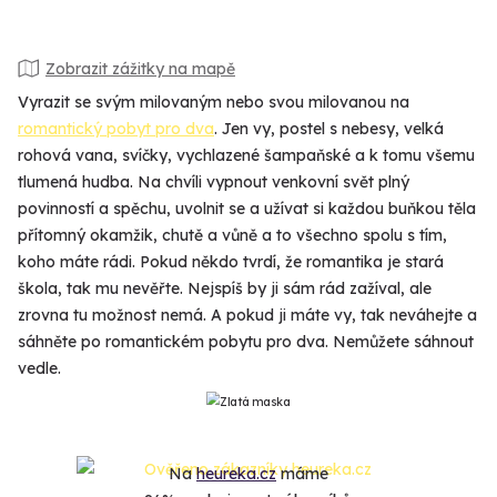
Zobrazit zážitky na mapě
Vyrazit se svým milovaným nebo svou milovanou na
romantický pobyt pro dva
. Jen vy, postel s nebesy, velká
rohová vana, svíčky, vychlazené šampaňské a k tomu všemu
tlumená hudba. Na chvíli vypnout venkovní svět plný
povinností a spěchu, uvolnit se a užívat si každou buňkou těla
přítomný okamžik, chutě a vůně a to všechno spolu s tím,
koho máte rádi. Pokud někdo tvrdí, že romantika je stará
škola, tak mu nevěřte. Nejspíš by ji sám rád zažíval, ale
zrovna tu možnost nemá. A pokud ji máte vy, tak neváhejte a
sáhněte po romantickém pobytu pro dva. Nemůžete sáhnout
vedle.
Na
heureka.cz
máme