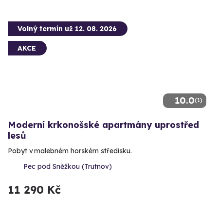
Volný termín už 12. 08. 2026
AKCE
10.0
(1)
Moderní krkonošské apartmány uprostřed
lesů
Pobyt v malebném horském středisku.
Pec pod Sněžkou (Trutnov)
11 290 Kč