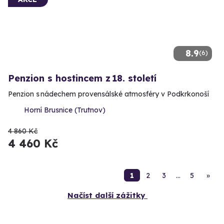
8.9
(6)
Penzion s hostincem z 18. století
Penzion s nádechem provensálské atmosféry v Podkrkonoší
Horní Brusnice (Trutnov)
4 860 Kč
4 460 Kč
1
2
3
…
5
»
Načíst další zážitky