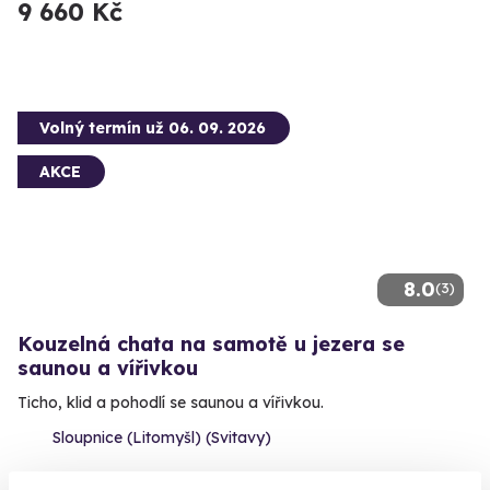
9 660 Kč
Volný termín už 06. 09. 2026
AKCE
8.0
(3)
Kouzelná chata na samotě u jezera se
saunou a vířivkou
Ticho, klid a pohodlí se saunou a vířivkou.
Sloupnice (Litomyšl) (Svitavy)
6 390 Kč