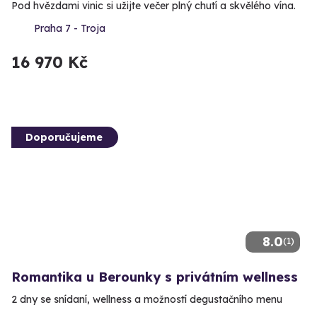
Pod hvězdami vinic si užijte večer plný chutí a skvělého vína.
Praha 7 - Troja
16 970 Kč
Doporučujeme
8.0
(1)
Romantika u Berounky s privátním wellness
2 dny se snídaní, wellness a možností degustačního menu