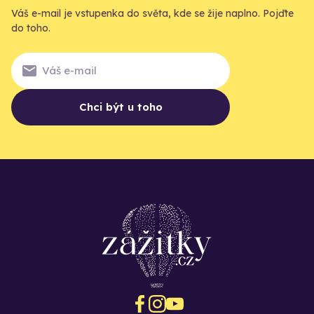
Váš e-mail je vstupenka do světa, kde se žije naplno. Pojďte
do toho.
Chci být u toho