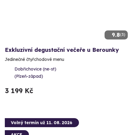
9.8
(3)
Exkluzivní degustační večeře u Berounky
Jedinečné čtyřchodové menu
Dobřichovice (ne-st)
(Plzeň-západ)
3 199 Kč
Volný termín už 11. 08. 2026
AKCE