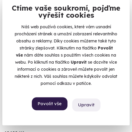
5 890 Kč
Ctíme vaše soukromí, pojďme
vyřešit cookies
Náš web používá cookies, které vám usnadní
procházení stránek a umožní zobrazení relevantního
Volný termín už 15. 08. 2026
obsahu a reklamy. Díky cookies můžeme také tyto
stránky zlepšovat. Kliknutím na tlačítko
Povolit
AKCE
vše
nám dáte souhlas s použitím všech cookies na
webu. Po kliknutí na tlačítko
Upravit
se dozvíte více
informací o cookies a zároveň můžete povolit jen
některé z nich. Váš souhlas můžete kdykoliv odvolat
10.0
(2)
pomocí odkazu v patičce.
Horská chata ve skandinávském stylu se
saunou a vířivkou
Povolit vše
Upravit
Kousek Skandinávie v srdci Jeseníků.
Dolní Morava (Ústí nad Orlicí)