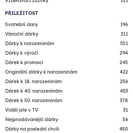
Vzdělávací zážitky
151
PŘILEŽITOST
Svatební dary
196
Vánoční dárky
311
Dárky k narozeninám
551
Dárky k výročí
294
Dárek k promoci
245
Originální dárky k narozeninám
422
Dárek k 18. narozeninám
256
Dárek k 40. narozeninám
453
Dárek k 50. narozeninám
378
Viděli jste v TV
31
Nejprodávanější dárky
56
Dárky na poslední chvíli
450