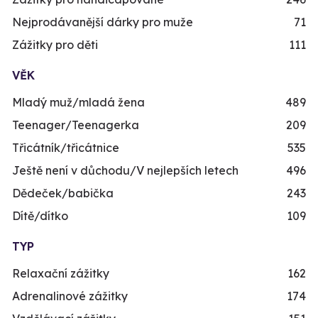
Nejprodávanější dárky pro muže
71
Zážitky pro děti
111
VĚK
Mladý muž/mladá žena
489
Teenager/Teenagerka
209
Třicátník/třicátnice
535
Ještě není v důchodu/V nejlepších letech
496
Dědeček/babička
243
Dítě/dítko
109
TYP
Relaxační zážitky
162
Adrenalinové zážitky
174