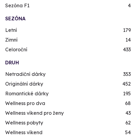
Sezóna F1
4
SEZÓNA
Letní
179
Zimní
14
Celoroční
433
DRUH
Netradiční dárky
353
Originální dárky
452
Romantické dárky
195
Wellness pro dva
68
Wellness víkend pro ženy
43
Wellness pobyty
62
Wellness víkend
54