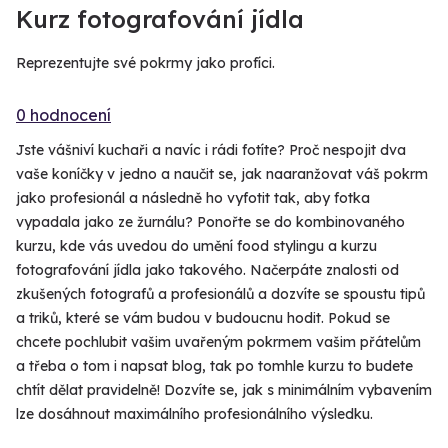
Kurz fotografování jídla
Reprezentujte své pokrmy jako profíci.
0 hodnocení
Jste vášniví kuchaři a navíc i rádi fotíte? Proč nespojit dva
vaše koníčky v jedno a naučit se, jak naaranžovat váš pokrm
jako profesionál a následně ho vyfotit tak, aby fotka
vypadala jako ze žurnálu? Ponořte se do kombinovaného
kurzu, kde vás uvedou do umění food stylingu a kurzu
fotografování jídla jako takového. Načerpáte znalosti od
zkušených fotografů a profesionálů a dozvíte se spoustu tipů
a triků, které se vám budou v budoucnu hodit. Pokud se
chcete pochlubit vašim uvařeným pokrmem vašim přátelům
a třeba o tom i napsat blog, tak po tomhle kurzu to budete
chtít dělat pravidelně! Dozvíte se, jak s minimálním vybavením
lze dosáhnout maximálního profesionálního výsledku.