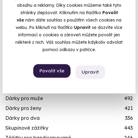
Únikové hry
42
obsahu a reklamy. Díky cookies můžeme také tyto
stránky zlepšovat. Kliknutím na tlačítko
Povolit
Zážitky ve virtuální realitě
3
vše
nám dáte souhlas s použitím všech cookies na
Zážitky na doma
20
webu. Po kliknutí na tlačítko
Upravit
se dozvíte více
Dárkové balíčky
10
informací o cookies a zároveň můžete povolit jen
Chcete rezervovat termín?
některé z nich. Váš souhlas můžete kdykoliv odvolat
Simulátory
16
Objednat poukaz
pomocí odkazu v patičce.
Zážitky v akci
93
Objednejte poukaz na zážitek a termín si
Novinka
87
rezervujte vy nebo obdarovaný později.
Povolit vše
Upravit
Exkluzivně u Zážitky.cz
24
Již mám poukaz
PRO KOHO
Dárky pro muže
492
Dárky pro ženy
421
Dárky pro dva
336
Skupinové zážitky
443
Zážitky pro handicapované
246