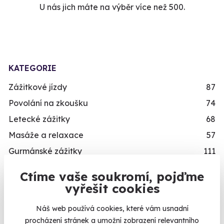
U nás jich máte na výběr více než 500.
KATEGORIE
Zážitkové jízdy
87
Povolání na zkoušku
74
Letecké zážitky
68
Masáže a relaxace
57
Gurmánské zážitky
111
Sportovní zážitky
94
Ctíme vaše soukromí, pojďme
Zážitkové pobyty
126
Kalendář volných
vyřešit cookies
Vojenské zážitky
45
termínů
Náš web používá cookies, které vám usnadní
Zážitky se zvířaty
12
procházení stránek a umožní zobrazení relevantního
Termíny pro zvolenou variantu: