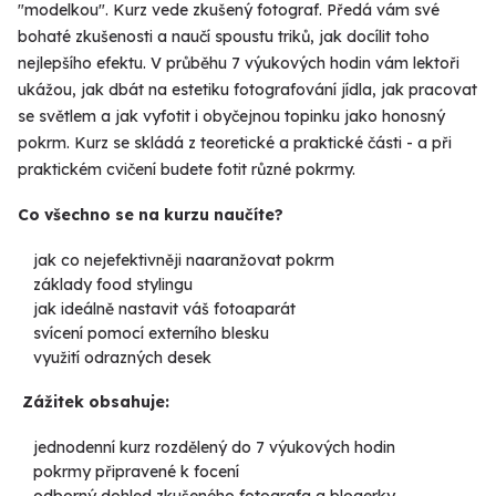
"modelkou". Kurz vede zkušený fotograf. Předá vám své
bohaté zkušenosti a naučí spoustu triků, jak docílit toho
nejlepšího efektu. V průběhu 7 výukových hodin vám lektoři
ukážou, jak dbát na estetiku fotografování jídla, jak pracovat
se světlem a jak vyfotit i obyčejnou topinku jako honosný
pokrm. Kurz se skládá z teoretické a praktické části - a při
praktickém cvičení budete fotit různé pokrmy.
Co všechno se na kurzu naučíte?
jak co nejefektivněji naaranžovat pokrm
základy food stylingu
jak ideálně nastavit váš fotoaparát
svícení pomocí externího blesku
využití odrazných desek
Zážitek obsahuje:
jednodenní kurz rozdělený do 7 výukových hodin
pokrmy připravené k focení
odborný dohled zkušeného fotografa a blogerky