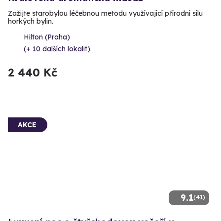
Zažijte starobylou léčebnou metodu využívající přírodní sílu
horkých bylin.
Hilton (Praha)
(+ 10 dalších lokalit)
2 440 Kč
AKCE
9.1
(41)