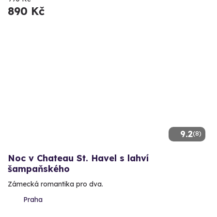
890 Kč
9.2
(8)
Noc v Chateau St. Havel s lahví
šampaňského
Zámecká romantika pro dva.
Praha