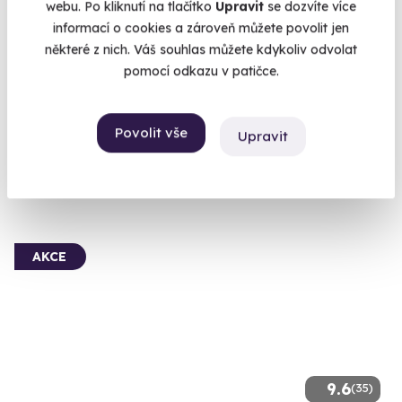
webu. Po kliknutí na tlačítko
Upravit
se dozvíte více
Pětichodové degustační menu v Tančícím
informací o cookies a zároveň můžete povolit jen
domě
některé z nich. Váš souhlas můžete kdykoliv odvolat
pomocí odkazu v patičce.
Luxusní menu pro dva s výhledem na Hradčany.
Praha 2
Povolit vše
Upravit
2 350 Kč
1 890 Kč
AKCE
9.6
(35)