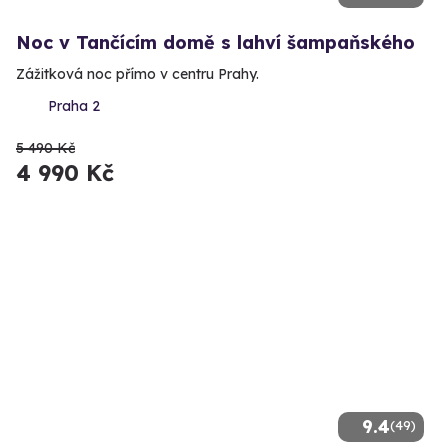
Noc v Tančícím domě s lahví šampaňského
Zážitková noc přímo v centru Prahy.
Praha 2
5 490 Kč
4 990 Kč
9.4
(49)