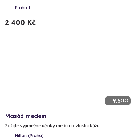
Praha 1
2 400 Kč
9.5
(13)
Masáž medem
Zažijte výjimečné účinky medu na vlastní kůži.
Hilton (Praha)