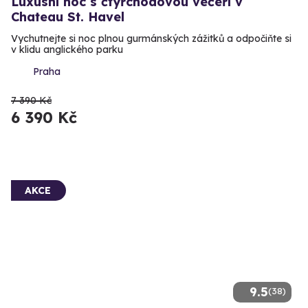
Luxusní noc s čtyřchodovou večeří v
Chateau St. Havel
Vychutnejte si noc plnou gurmánských zážitků a odpočiňte si
v klidu anglického parku
Praha
7 390 Kč
6 390 Kč
AKCE
9.5
(38)