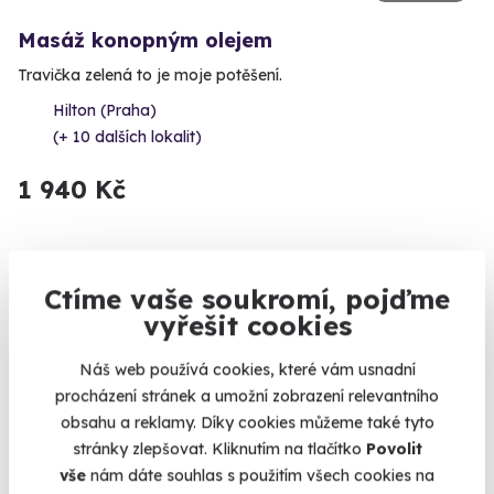
Masáž konopným olejem
Travička zelená to je moje potěšení.
Hilton (Praha)
(+ 10 dalších lokalit)
1 940 Kč
Ctíme vaše soukromí, pojďme
AKCE
vyřešit cookies
Náš web používá cookies, které vám usnadní
procházení stránek a umožní zobrazení relevantního
obsahu a reklamy. Díky cookies můžeme také tyto
stránky zlepšovat. Kliknutím na tlačítko
Povolit
9.4
(36)
vše
nám dáte souhlas s použitím všech cookies na