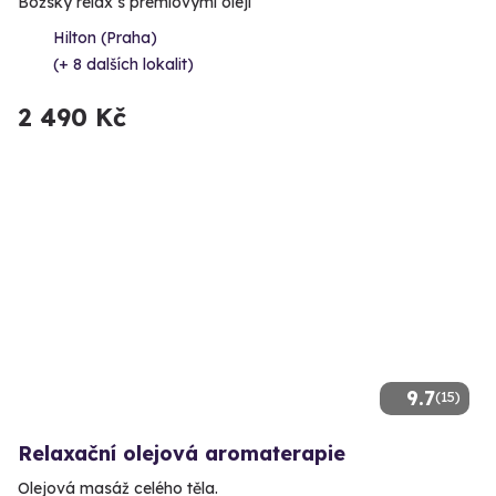
Božský relax s prémiovými oleji
Hilton (Praha)
(+ 8 dalších lokalit)
2 490 Kč
9.7
(15)
Relaxační olejová aromaterapie
Olejová masáž celého těla.