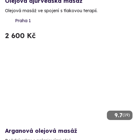
Olejová ajurvédská masáž
Olejová masáž ve spojení s tlakovou terapií.
Praha 1
2 600 Kč
9.7
(19)
Arganová olejová masáž