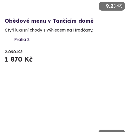
9.2
(142)
Obědové menu v Tančícím domě
Čtyři luxusní chody s výhledem na Hradčany.
Praha 2
2 090 Kč
1 870 Kč