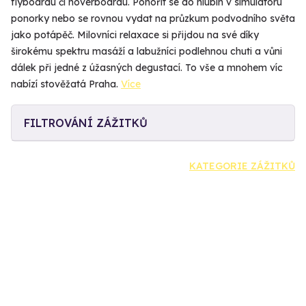
flyboardu či hoverboardu. Ponořit se do hlubin v simulátoru
ponorky nebo se rovnou vydat na průzkum podvodního světa
jako potápěč. Milovníci relaxace si přijdou na své díky
širokému spektru masáží a labužníci podlehnou chuti a vůni
dálek při jedné z úžasných degustací. To vše a mnohem víc
nabízí stověžatá Praha.
Více
FILTROVÁNÍ ZÁŽITKŮ
KATEGORIE ZÁŽITKŮ