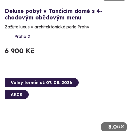
Deluxe pobyt v Tančícím domě s 4-
chodovým obědovým menu
Zažijte luxus v architektonické perle Prahy
Praha 2
6 900 Kč
Volný termín už 07. 08. 2026
AKCE
8.0
(26)