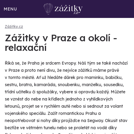
MENU
Zážitky.cz
Zážitky v Praze a okolí -
relaxační
Říká se, že Praha je srdcem Evropy. Náš tým se také nachází
v Praze a proto není divu, že nejvíce zážitků máme právě
v tomto městě. Ať už hledáte dárek pro maminku, babičku,
sestru, bratra, kamaráda, snoubenku, manželku, sousedku,
třídní učitelku či spolužáky, vybere si opravdu každý. Můžete
se vznést do nebe na křídlech jednoho z vyhlídkových
letounů, projet se v rychlém autě nebo si sednout za volant
vojenského speciálu. Zažít romantickou Prahu a
neopotřebovat si nohy díky projížďce na Segway. Okusit stav
beztíže ve větrném tunelu nebo se proletět na vodě díky