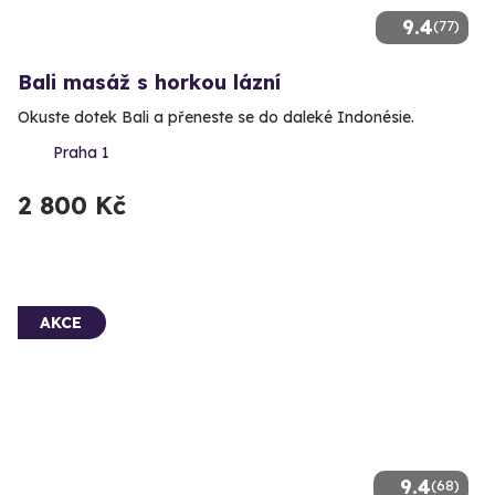
9.4
(77)
Bali masáž s horkou lázní
Okuste dotek Bali a přeneste se do daleké Indonésie.
Praha 1
2 800 Kč
AKCE
9.4
(68)