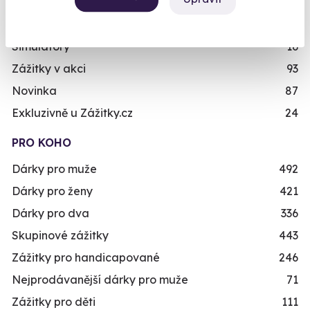
Zážitky na doma
20
Již mám poukaz
Dárkové balíčky
10
Simulátory
16
Zážitky v akci
93
Novinka
87
Exkluzivně u Zážitky.cz
24
PRO KOHO
Dárky pro muže
492
Dárky pro ženy
421
Dárky pro dva
336
Skupinové zážitky
443
Zážitky pro handicapované
246
Nejprodávanější dárky pro muže
71
Zážitky pro děti
111