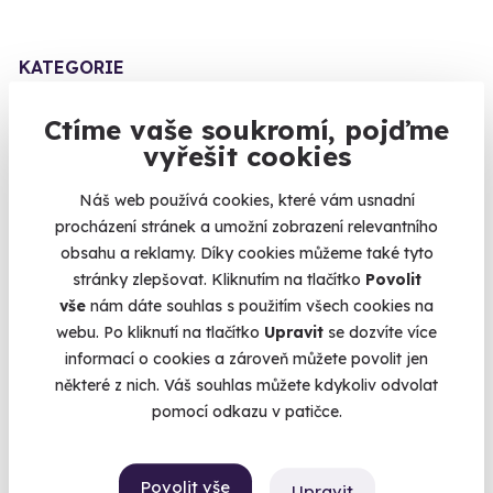
KATEGORIE
Zážitkové jízdy
87
Ctíme vaše soukromí, pojďme
Kalendář volných
Povolání na zkoušku
74
vyřešit cookies
termínů
Letecké zážitky
68
Náš web používá cookies, které vám usnadní
Termíny pro zvolenou variantu:
Masáže a relaxace
57
procházení stránek a umožní zobrazení relevantního
Gurmánské zážitky
111
obsahu a reklamy. Díky cookies můžeme také tyto
stránky zlepšovat. Kliknutím na tlačítko
Povolit
Sportovní zážitky
94
vše
nám dáte souhlas s použitím všech cookies na
Zážitkové pobyty
126
webu. Po kliknutí na tlačítko
Upravit
se dozvíte více
Chcete rezervovat termín?
Vojenské zážitky
45
informací o cookies a zároveň můžete povolit jen
některé z nich. Váš souhlas můžete kdykoliv odvolat
Koupit a rezervovat nyní
Zážitky se zvířaty
12
pomocí odkazu v patičce.
Únikové hry
42
Zážitky ve virtuální realitě
3
Objednejte si rovnou konkrétní termín. Po úhradě
Povolit vše
Upravit
máte rezervaci hned v e-mailu.