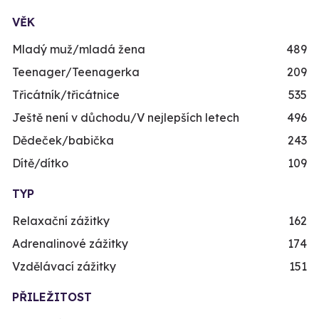
VĚK
Mladý muž/mladá žena
489
Teenager/Teenagerka
209
Třicátník/třicátnice
535
Ještě není v důchodu/V nejlepších letech
496
Dědeček/babička
243
Dítě/dítko
109
TYP
Relaxační zážitky
162
Adrenalinové zážitky
174
Vzdělávací zážitky
151
PŘILEŽITOST