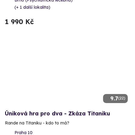
Brno (Psychiatrická léčebna)
(+ 1 další lokalita)
1 990 Kč
9.7
(22)
Úniková hra pro dva - Zkáza Titaniku
Rande na Titaniku - kdo to má?
Praha 10