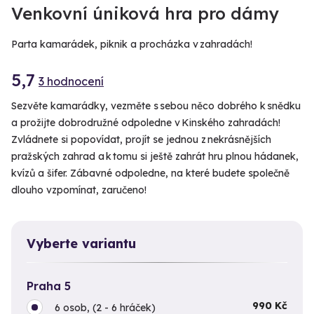
Venkovní úniková hra pro dámy
Parta kamarádek, piknik a procházka v zahradách!
5,7
3 hodnocení
Sezvěte kamarádky, vezměte s sebou něco dobrého k snědku
a prožijte dobrodružné odpoledne v Kinského zahradách!
Zvládnete si popovídat, projít se jednou z nekrásnějších
pražských zahrad a k tomu si ještě zahrát hru plnou hádanek,
kvízů a šifer. Zábavné odpoledne, na které budete společně
dlouho vzpomínat, zaručeno!
Vyberte variantu
Praha 5
990 Kč
6 osob, (2 - 6 hráček)