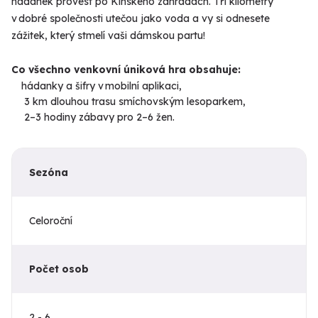
hádanek provést po Kinského zahradách. Tři kilometry
v dobré společnosti utečou jako voda a vy si odnesete
zážitek, který stmelí vaši dámskou partu!
Co všechno venkovní úniková hra obsahuje:
hádanky a šifry v mobilní aplikaci,
3 km dlouhou trasu smíchovským lesoparkem,
2–3 hodiny zábavy pro 2–6 žen.
Sezóna
Celoroční
Počet osob
2 - 6