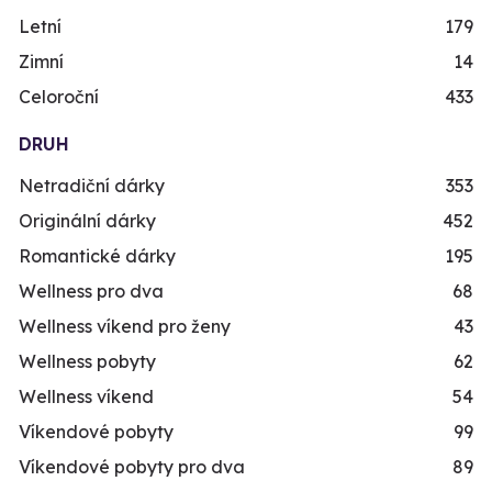
Letní
179
Zimní
14
Celoroční
433
DRUH
Netradiční dárky
353
Originální dárky
452
Romantické dárky
195
Wellness pro dva
68
Wellness víkend pro ženy
43
Wellness pobyty
62
Wellness víkend
54
Víkendové pobyty
99
Víkendové pobyty pro dva
89