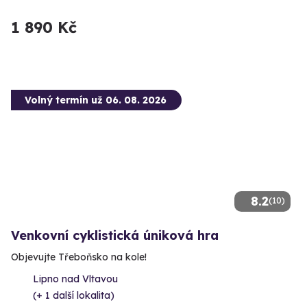
1 890 Kč
Volný termín už 06. 08. 2026
8.2
(10)
Venkovní cyklistická úniková hra
Objevujte Třeboňsko na kole!
Lipno nad Vltavou
(+ 1 další lokalita)