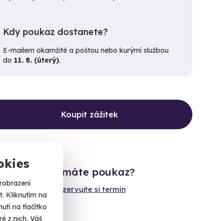
Kdy poukaz dostanete?
E-mailem okamžitě a poštou nebo kurýrní službou
do
11. 8. (úterý)
.
Koupit zážitek
okies
Již máte poukaz?
zobrazení
Rezervujte si termín
. Kliknutím na
tí na tlačítko
é z nich. Váš