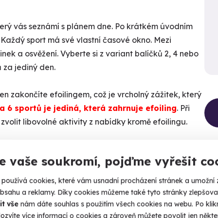
, který vás seznámí s plánem dne. Po krátkém úvodním
. Každý sport má své vlastní časové okno. Mezi
ek a osvěžení. Vyberte si z variant balíčků 2, 4 nebo
 za jediný den.
en zakončíte efoilingem, což je vrcholný zážitek, který
 6 sportů je jediná, která zahrnuje efoiling
. Při
zvolit libovolné aktivity z nabídky kromě efoilingu.
Kalendář volných
?
termínů
e vaše soukromí, pojďme vyřešit co
ami pod nohama, vzneste se nad vodní hladinu
kno poháněné proudem tryskající vody
Termíny pro zvolenou variantu:
používá cookies, které vám usnadní procházení stránek a umožní 
 ve vlasech a vodní kapky na tváři, vyzkoušejte sílu
obsahu a reklamy. Díky cookies můžeme také tyto stránky zlepšovat
it vše
nám dáte souhlas s použitím všech cookies na webu. Po kliknu
nováha na vodní hladině
ozvíte více informací o cookies a zároveň můžete povolit jen někter