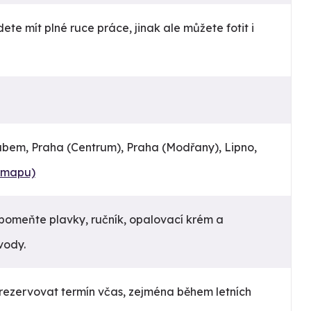
dete mít plné ruce práce, jinak ale můžete fotit i
bem, Praha (Centrum), Praha (Modřany), Lipno,
t mapu)
pomeňte plavky, ručník, opalovací krém a
vody.
ezervovat termín včas, zejména během letních