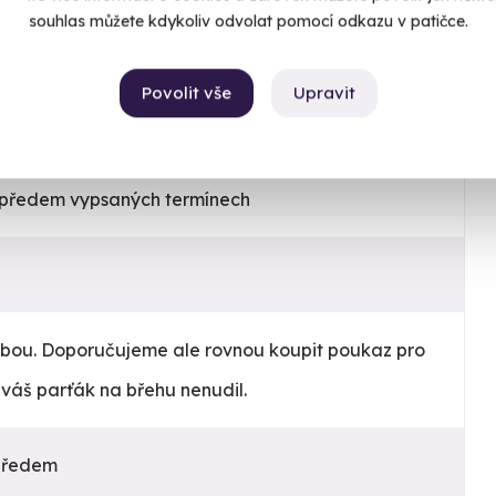
avost na mělčině
souhlas můžete kdykoliv odvolat pomocí odkazu v patičce.
pohonem vás plynule vynese nad vodní hladinu, kde
Chcete rezervovat termín?
 dostupná pouze v rámci balíčku 6 sportů a přináší
Objednat poukaz
Povolit vše
Upravit
 jinde nezažijete
Objednejte poukaz na zážitek a termín si
rezervujte vy nebo obdarovaný později.
Již mám poukaz
v předem vypsaných termínech
sebou. Doporučujeme ale rovnou koupit poukaz pro
 váš parťák na břehu nenudil.
předem