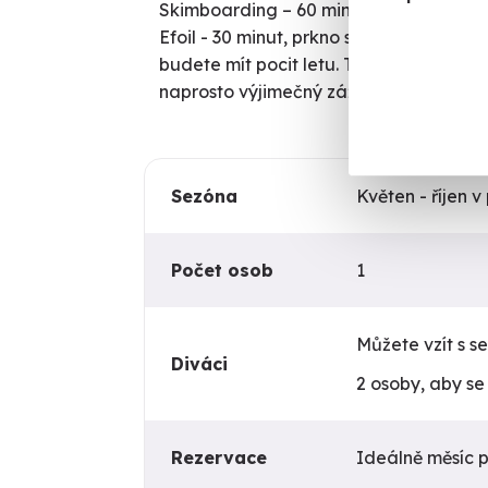
Skimboarding – 60 minut, rychlost a hr
Efoil - 30 minut, prkno s elektrickým 
budete mít pocit letu. Tato aktivita je
naprosto výjimečný zážitek, který nikde
Sezóna
Květen - říjen 
Počet osob
1
Můžete vzít s 
Diváci
2 osoby, aby se
Rezervace
Ideálně měsíc 