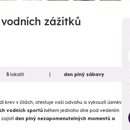
vodních zážitků
5
lokalit
den plný zábavy
dí krev v žilách, otestuje vaši odvahu a vykouzlí úsměv
ch vodních sportů
během jednoho dne pod vedením
zajistí
den plný nezapomenutelných momentů a