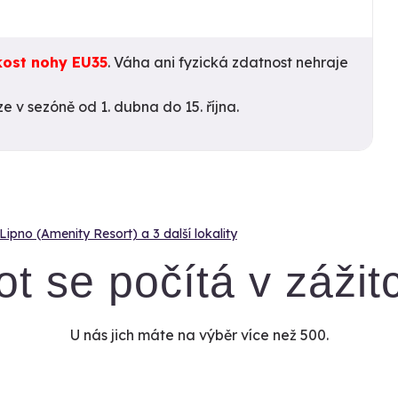
kost nohy EU35
. Váha ani fyzická zdatnost nehraje
e v sezóně od 1. dubna do 15. října.
pno (Amenity Resort) a 3 další lokality
ot se počítá v zážit
U nás jich máte na výběr více než 500.