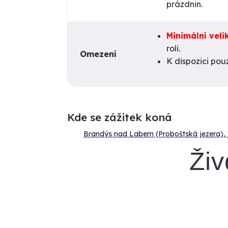
prázdnin.
Minimální veli
roli.
Omezení
K dispozici pouz
Kde se zážitek koná
Brandýs nad Labem (Proboštská jezera), Li
Živ