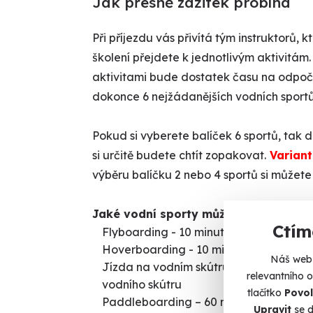
Jak přesně zážitek probíhá
Při příjezdu vás přivítá tým instruktorů
školení přejdete k jednotlivým aktivitám
aktivitami bude dostatek času na odpočin
dokonce 6 nejžádanějších vodních sportů
Pokud si vyberete balíček 6 sportů, tak d
si určitě budete chtít zopakovat.
Varianta
výběru balíčku 2 nebo 4 sportů si můžete 
Jaké vodní sporty můžete vyzkoušet
Ctím
Flyboarding - 10 minut, létání s trysk
Hoverboarding - 10 minut, létající pr
Náš web 
Jízda na vodním skútru - 10 minut, vítr
relevantního 
vodního skútru
tlačítko
Povol
Paddleboarding – 60 minut, klid a rov
Upravit
se d