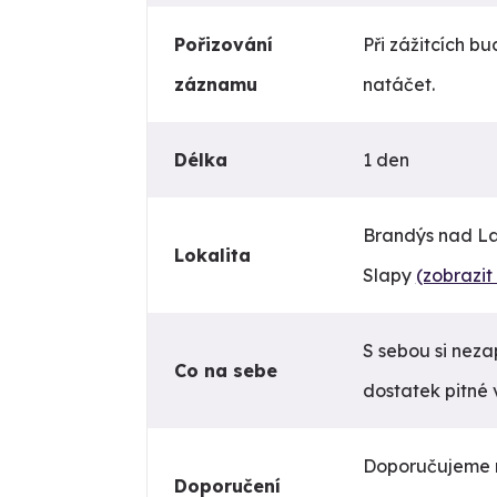
Pořizování
Při zážitcích bu
záznamu
natáčet.
Délka
1 den
Brandýs nad La
Lokalita
Slapy
(zobrazi
S sebou si neza
Co na sebe
dostatek pitné 
Doporučujeme r
Doporučení