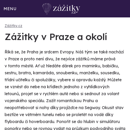
MENU
Zážitky.cz
Zážitky v Praze a okolí
Říká se, že Praha je srdcem Evropy. Náš tým se také nachází
v Praze a proto není divu, že nejvíce zážitků máme právě
v tomto městě. Ať už hledáte dárek pro maminku, babičku,
sestru, bratra, kamaráda, snoubenku, manželku, sousedku,
třídní učitelku či spolužáky, vybere si opravdu každý. Můžete
se vznést do nebe na křídlech jednoho z vyhlídkových
letounů, projet se v rychlém autě nebo si sednout za volant
vojenského speciálu. Zažít romantickou Prahu a
neopotřebovat si nohy díky projížďce na Segway. Okusit stav
beztíže ve větrném tunelu nebo se proletět na vodě díky
flyboardu či hoverboardu. Ponořit se do hlubin v simulátoru
ponorky nebo se rovnou vydat na průzkum podvodního světa