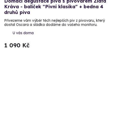
Domácí degustace piva s pivovarem Zlatá
Kráva - balíček "Pivní klasika" + bedna 4
druhů piva
Přivezeme vám výběr těch nejlepších piv z pivovaru, který
dostal Oscara a sládka dodáme do vašeho monitoru.
U vás doma
1 090 Kč