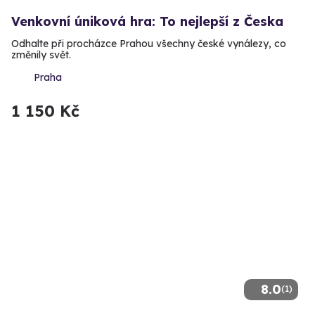
Venkovní úniková hra: To nejlepší z Česka
Odhalte při procházce Prahou všechny české vynálezy, co
změnily svět.
Praha
1 150 Kč
8.0
(1)