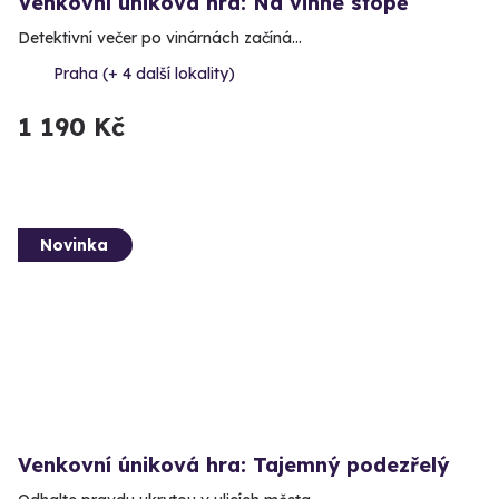
Venkovní úniková hra: Na vinné stopě
Detektivní večer po vinárnách začíná…
Praha (+ 4 další lokality)
1 190 Kč
Novinka
Venkovní úniková hra: Tajemný podezřelý