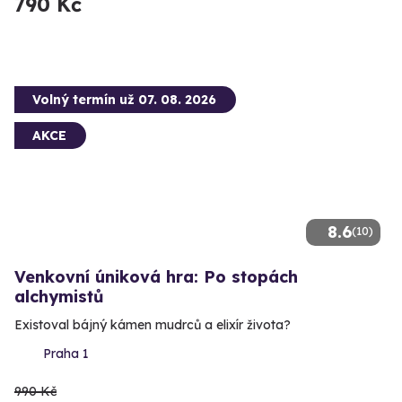
790 Kč
Volný termín už 07. 08. 2026
AKCE
8.6
(10)
Venkovní úniková hra: Po stopách
alchymistů
Existoval bájný kámen mudrců a elixír života?
Praha 1
990 Kč