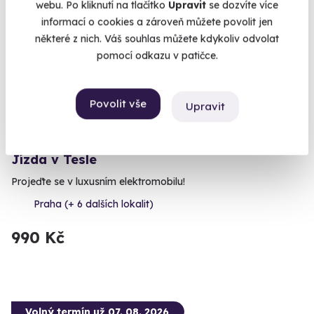
webu. Po kliknutí na tlačítko
Upravit
se dozvíte více
informací o cookies a zároveň můžete povolit jen
některé z nich. Váš souhlas můžete kdykoliv odvolat
pomocí odkazu v patičce.
Povolit vše
Upravit
9.9
(19)
Jízda v Tesle
Projeďte se v luxusním elektromobilu!
Praha (+ 6 dalších lokalit)
990 Kč
Volný termín už 07. 08. 2026