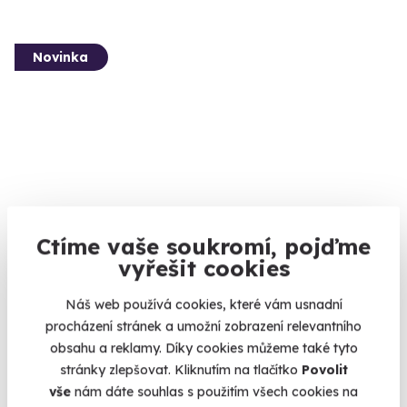
Novinka
Sestřih pro tátu a syna v barber shopu
Ctíme vaše soukromí, pojďme
vyřešit cookies
Společný čas, co má styl a voní jako tátova koupelna.
Praha
Náš web používá cookies, které vám usnadní
procházení stránek a umožní zobrazení relevantního
950 Kč
obsahu a reklamy. Díky cookies můžeme také tyto
stránky zlepšovat. Kliknutím na tlačítko
Povolit
vše
nám dáte souhlas s použitím všech cookies na