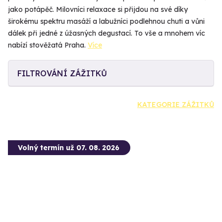
jako potápěč. Milovníci relaxace si přijdou na své díky
širokému spektru masáží a labužníci podlehnou chuti a vůni
dálek při jedné z úžasných degustací. To vše a mnohem víc
nabízí stověžatá Praha.
Více
FILTROVÁNÍ ZÁŽITKŮ
KATEGORIE ZÁŽITKŮ
Volný termín už 07. 08. 2026