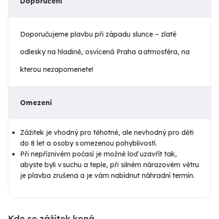
Doporučení
Doporučujeme plavbu při západu slunce – zlaté
odlesky na hladině, osvícená Praha a atmosféra, na
kterou nezapomenete!
Omezení
Zážitek je vhodný pro těhotné, ale nevhodný pro děti
do 8 let a osoby s omezenou pohyblivostí.
Při nepříznivém počasí je možné loď uzavřít tak,
abyste byli v suchu a teple, při silném nárazovém větru
je plavba zrušena a je vám nabídnut náhradní termín.
Kde se zážitek koná