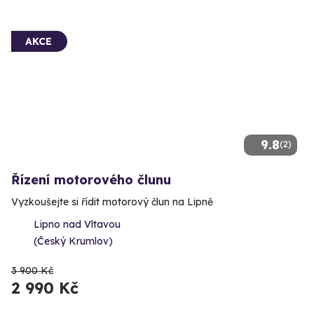
AKCE
9.8
(2)
Řízení motorového člunu
Vyzkoušejte si řídit motorový člun na Lipně
Lipno nad Vltavou
(Český Krumlov)
3 900 Kč
2 990 Kč