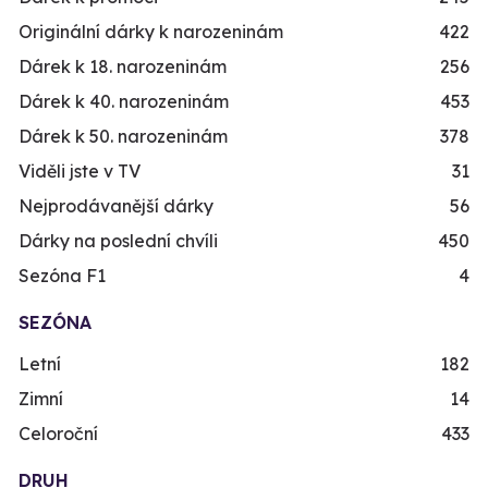
Originální dárky k narozeninám
422
Dárek k 18. narozeninám
256
Dárek k 40. narozeninám
453
Dárek k 50. narozeninám
378
Viděli jste v TV
31
Nejprodávanější dárky
56
Dárky na poslední chvíli
450
Sezóna F1
4
SEZÓNA
Letní
182
Zimní
14
Celoroční
433
DRUH