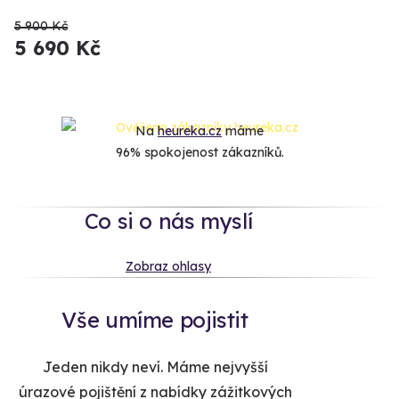
5 900 Kč
5 690 Kč
Na
heureka.cz
máme
96% spokojenost zákazníků.
Co si o nás myslí
Zobraz ohlasy
Vše umíme pojistit
Jeden nikdy neví. Máme nejvyšší
úrazové pojištění z nabídky zážitkových