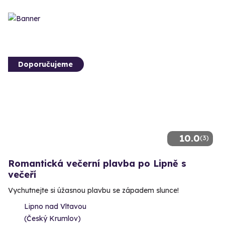
Doporučujeme
10.0
(3)
Romantická večerní plavba po Lipně s
večeří
Vychutnejte si úžasnou plavbu se západem slunce!
Lipno nad Vltavou
(Český Krumlov)