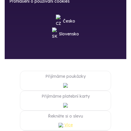
Prohlášení o používání cookies
Česko
Slovensko
Přijímáme poukázky
Přijímáme platební karty
Řekněte si o slevu
Více