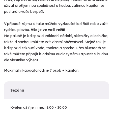
užívat si příjemnou společnost a hudbu, zatímco kapitán se
postará o vaše bezpečí.
V případě zájmu si také můžete vyzkoušet loď řídit nebo zažít
rychlou plavbu.
Vše je ve vaší režii!
Na palubě je k dispozici základní nádobí, skleničky a lednička,
takže si s sebou můžete vzít vlastní občerstvení. Stejně tak je
k dispozici tekoucí voda, toaleta a sprcha. Přes bluetooth se
také můžete připojit k lodnímu audiosystému a pustit si hudbu
dle vlastního výběru.
Maximální kapacita lodi je 7 osob + kapitán.
Sezóna
Květen až říjen, mezi 9:00 - 20:00