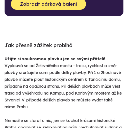
Zobrazit dárková balení
Jak přesně zážitek probíhá
Užijte si soukromou plavbu jen se svými přáteli!
Vyplouvá se od Železničního mostu - trasu, rychlost a směr
plavby si určujete sami podle délky plavby. Při 1 a 2hodinové
plavbě můžete plout historickým centrem k Tančícímu domu,
případně na opačnou stranu. Při delších plavbách může vést
trasa od Vyšehradu na Kampu, pod Karlovým mostem až ke
Štvanici. V případě delších plaveb se můžete vydat také
mimo Prahu.
Nemusíte se starat o nic, jen se kochat krásami historické
Prahy, opalovat se, relaxovat na přídi, vychutnávat si drink a