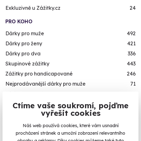
Exkluzivně u Zážitky.cz
24
PRO KOHO
Dárky pro muže
492
Dárky pro ženy
421
Dárky pro dva
336
Skupinové zážitky
443
Zážitky pro handicapované
246
Nejprodávanější dárky pro muže
71
Zážitky pro děti
111
Ctíme vaše soukromí, pojďme
VĚK
Kalendář volných
vyřešit cookies
Mladý muž/mladá žena
489
termínů
Náš web používá cookies, které vám usnadní
Teenager/Teenagerka
209
procházení stránek a umožní zobrazení relevantního
Termíny pro zvolenou variantu:
Třicátník/třicátnice
535
obsahu a reklamy. Díky cookies můžeme také tyto