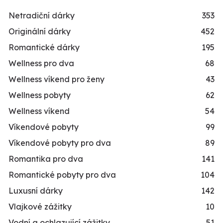
Netradiční dárky
353
Originální dárky
452
Romantické dárky
195
Wellness pro dva
68
Wellness víkend pro ženy
43
Wellness pobyty
62
Wellness víkend
54
Víkendové pobyty
99
Víkendové pobyty pro dva
89
Romantika pro dva
141
Romantické pobyty pro dva
104
Luxusní dárky
142
Vlajkové zážitky
10
Vodní a ochlazující zážitky
51