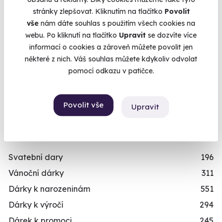
stránky zlepšovat. Kliknutím na tlačítko
Povolit
Ještě není v důchodu/V nejlepších letech
496
vše
nám dáte souhlas s použitím všech cookies na
Dědeček/babička
243
webu. Po kliknutí na tlačítko
Upravit
se dozvíte více
Dítě/dítko
109
informací o cookies a zároveň můžete povolit jen
Chcete rezervovat termín?
některé z nich. Váš souhlas můžete kdykoliv odvolat
TYP
Objednat poukaz
pomocí odkazu v patičce.
Relaxační zážitky
162
Objednejte poukaz na zážitek a termín si
rezervujte vy nebo obdarovaný později.
Adrenalinové zážitky
174
Povolit vše
Upravit
Již mám poukaz
Vzdělávací zážitky
151
PŘILEŽITOST
Svatební dary
196
Vánoční dárky
311
Dárky k narozeninám
551
Dárky k výročí
294
Dárek k promoci
245