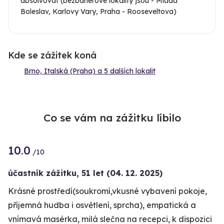
absolvovat (bezbariérové lokality jsou - Mladá
Boleslav, Karlovy Vary, Praha - Rooseveltova)
Kde se zážitek koná
Brno, Italská (Praha) a 5 dalších lokalit
Co se vám na zážitku líbilo
10.0
/10
účastník zážitku
,
51 let
(04. 12. 2025)
Krásné prostředí(soukromí,vkusné vybavení pokoje,
příjemná hudba i osvětlení, sprcha), empatická a
vnímavá masérka, milá slečna na recepci, k dispozici