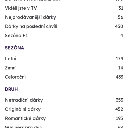
Viděli jste v TV
31
Nejprodávanější dárky
56
Dárky na poslední chvíli
450
Sezóna F1
4
SEZÓNA
Letní
179
Zimní
14
Celoroční
433
DRUH
Netradiční dárky
353
Originální dárky
452
Romantické dárky
195
Wellness pro dva
68