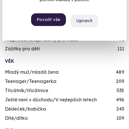
Dárky pro ženy
421
Dárky pro dva
336
Povolit vše
Upravit
Skupinové zážitky
443
Zážitky pro handicapované
246
Nejprodávanější dárky pro muže
71
Zážitky pro děti
111
VĚK
Mladý muž/mladá žena
489
Teenager/Teenagerka
209
Třicátník/třicátnice
535
Ještě není v důchodu/V nejlepších letech
496
Dědeček/babička
243
Dítě/dítko
109