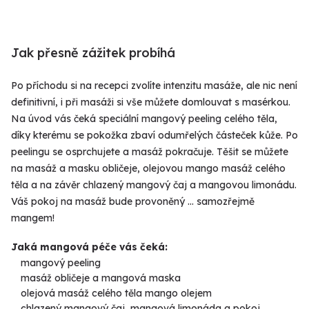
Jak přesně zážitek probíhá
Po příchodu si na recepci zvolíte intenzitu masáže, ale nic není
definitivní, i při masáži si vše můžete domlouvat s masérkou.
Na úvod vás čeká speciální mangový peeling celého těla,
díky kterému se pokožka zbaví odumřelých částeček kůže. Po
peelingu se osprchujete a masáž pokračuje. Těšit se můžete
na masáž a masku obličeje, olejovou mango masáž celého
těla a na závěr chlazený mangový čaj a mangovou limonádu.
Váš pokoj na masáž bude provoněný … samozřejmě
mangem!
Jaká mangová péče vás čeká:
mangový peeling
masáž obličeje a mangová maska
olejová masáž celého těla mango olejem
chlazený mangový čaj, mangová limonáda a pokoj