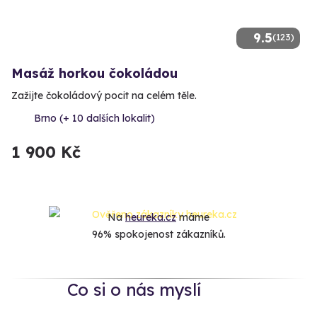
9.5
(123)
Masáž horkou čokoládou
Zažijte čokoládový pocit na celém těle.
Brno (+ 10 dalších lokalit)
1 900 Kč
Na
heureka.cz
máme
96% spokojenost zákazníků.
Co si o nás myslí