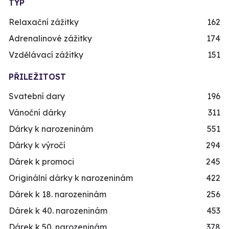
TYP
Relaxační zážitky
162
Adrenalinové zážitky
174
Vzdělávací zážitky
151
PŘILEŽITOST
Svatební dary
196
Vánoční dárky
311
Dárky k narozeninám
551
Dárky k výročí
294
Dárek k promoci
245
Originální dárky k narozeninám
422
Dárek k 18. narozeninám
256
Dárek k 40. narozeninám
453
Dárek k 50. narozeninám
378