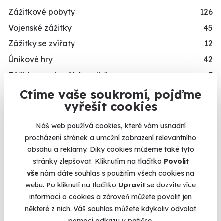
Zážitkové pobyty
126
Vojenské zážitky
45
Zážitky se zvířaty
12
Únikové hry
42
Zážitky ve virtuální realitě
3
Zážitky na doma
20
Ctíme vaše soukromí, pojďme
vyřešit cookies
Dárkové balíčky
10
Simulátory
16
Náš web používá cookies, které vám usnadní
procházení stránek a umožní zobrazení relevantního
Zážitky v akci
93
obsahu a reklamy. Díky cookies můžeme také tyto
Novinka
87
stránky zlepšovat. Kliknutím na tlačítko
Povolit
Exkluzivně u Zážitky.cz
24
vše
nám dáte souhlas s použitím všech cookies na
webu. Po kliknutí na tlačítko
Upravit
se dozvíte více
PRO KOHO
informací o cookies a zároveň můžete povolit jen
některé z nich. Váš souhlas můžete kdykoliv odvolat
Dárky pro muže
492
pomocí odkazu v patičce.