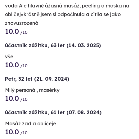
voda Ale hlavně úžasná masáž, peeling a maska na
obličej=krásně jsem si odpočinula a cítila se jako
znovuzrozená
10.0
/10
účastník zážitku
,
63 let
(14. 03. 2025)
vše
10.0
/10
Petr,
32 let
(21. 09. 2024)
Milý personál, masérky
10.0
/10
účastník zážitku
,
61 let
(07. 08. 2024)
Masáž zad a obličeje
10.0
/10