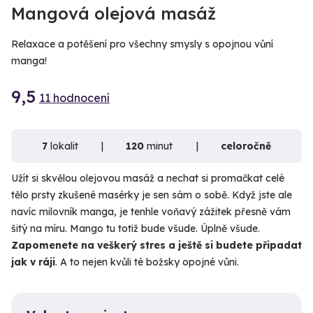
Mangová olejová masáž
Relaxace a potěšení pro všechny smysly s opojnou vůní
manga!
9,5
11 hodnocení
7
lokalit
120
minut
celoročně
Užít si skvělou olejovou masáž a nechat si promačkat celé
tělo prsty zkušené masérky je sen sám o sobě. Když jste ale
navíc milovník manga, je tenhle voňavý zážitek přesně vám
šitý na míru. Mango tu totiž bude všude. Úplně všude.
Zapomenete na veškerý stres a ještě si budete připadat
jak v ráji
. A to nejen kvůli té božsky opojné vůni.