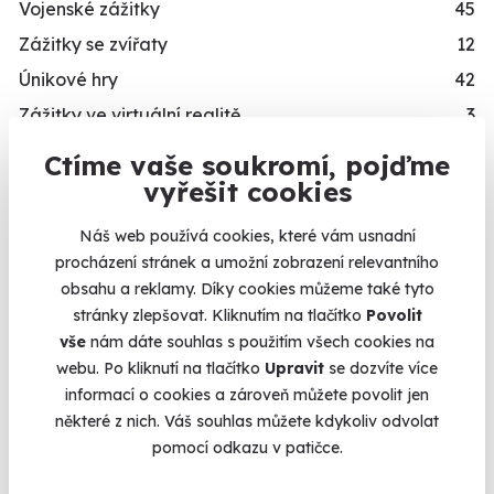
Vojenské zážitky
45
Zážitky se zvířaty
12
Únikové hry
42
Zážitky ve virtuální realitě
3
Zážitky na doma
20
Ctíme vaše soukromí, pojďme
Dárkové balíčky
10
Kalendář volných
vyřešit cookies
termínů
Simulátory
16
Náš web používá cookies, které vám usnadní
Zážitky v akci
93
procházení stránek a umožní zobrazení relevantního
Termíny pro zvolenou variantu:
obsahu a reklamy. Díky cookies můžeme také tyto
Novinka
87
stránky zlepšovat. Kliknutím na tlačítko
Povolit
Exkluzivně u Zážitky.cz
24
vše
nám dáte souhlas s použitím všech cookies na
webu. Po kliknutí na tlačítko
Upravit
se dozvíte více
PRO KOHO
informací o cookies a zároveň můžete povolit jen
Chcete rezervovat termín?
Dárky pro muže
492
některé z nich. Váš souhlas můžete kdykoliv odvolat
Objednat poukaz
pomocí odkazu v patičce.
Dárky pro ženy
421
Dárky pro dva
336
Objednejte poukaz na zážitek a termín si