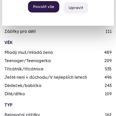
rezervujte vy nebo obdarovaný později.
Skupinové zážitky
443
Povolit vše
Upravit
Již mám poukaz
Zážitky pro handicapované
246
Nejprodávanější dárky pro muže
71
Zážitky pro děti
111
VĚK
Mladý muž/mladá žena
489
Teenager/Teenagerka
209
Třicátník/třicátnice
535
Ještě není v důchodu/V nejlepších letech
496
Dědeček/babička
243
Dítě/dítko
109
TYP
Relaxační zážitky
162