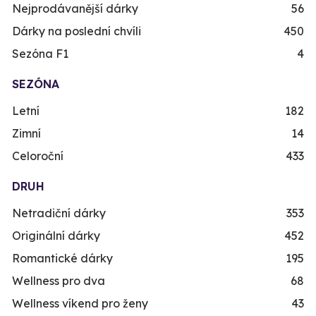
Nejprodávanější dárky
56
Dárky na poslední chvíli
450
Sezóna F1
4
SEZÓNA
Letní
182
Zimní
14
Celoroční
433
DRUH
Netradiční dárky
353
Originální dárky
452
Romantické dárky
195
Wellness pro dva
68
Wellness víkend pro ženy
43