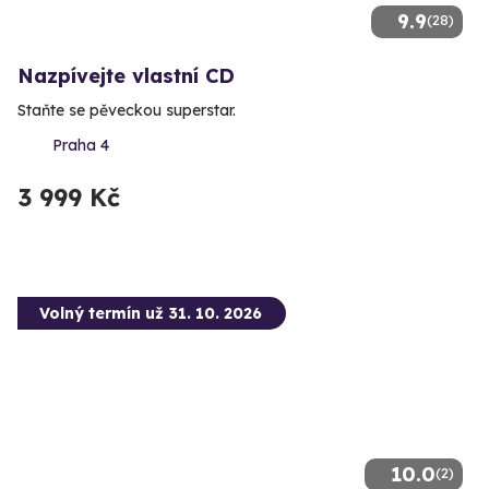
9.9
(28)
Nazpívejte vlastní CD
Staňte se pěveckou superstar.
Praha 4
3 999 Kč
Volný termín už 31. 10. 2026
10.0
(2)