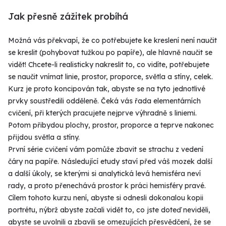
Jak přesně zážitek probíhá
Možná vás překvapí, že co potřebujete ke kreslení není naučit
se kreslit (pohybovat tužkou po papíře), ale hlavně naučit se
vidět! Chcete-li realisticky nakreslit to, co vidíte, potřebujete
se naučit vnímat linie, prostor, proporce, světla a stíny, celek.
Kurz je proto koncipován tak, abyste se na tyto jednotlivé
prvky soustředili odděleně. Čeká vás řada elementárních
cvičení, při kterých pracujete nejprve výhradně s liniemi.
Potom přibydou plochy, prostor, proporce a teprve nakonec
přijdou světla a stíny.
První série cvičení vám pomůže zbavit se strachu z vedení
čáry na papíře. Následující etudy staví před váš mozek další
a další úkoly, se kterými si analytická levá hemisféra neví
rady, a proto přenechává prostor k práci hemisféry pravé.
Cílem tohoto kurzu není, abyste si odnesli dokonalou kopii
portrétu, nýbrž abyste začali vidět to, co jste doteď neviděli,
abyste se uvolnili a zbavili se omezujících přesvědčení, že se