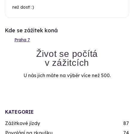
než dost! :)
Kde se zážitek koná
Praha 7
Život se počítá
v zážitcích
U nás jich máte na výběr více než 500.
KATEGORIE
Zážitkové jízdy
87
Povolání na zkoušku
74