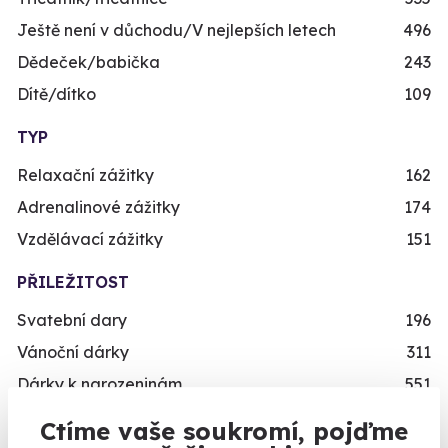
Ještě není v důchodu/V nejlepších letech
496
Dědeček/babička
243
Dítě/dítko
109
TYP
Relaxační zážitky
162
Adrenalinové zážitky
174
Vzdělávací zážitky
151
PŘILEŽITOST
Svatební dary
196
Vánoční dárky
311
Dárky k narozeninám
551
Dárky k výročí
294
Ctíme vaše soukromí, pojďme
Dárek k promoci
245