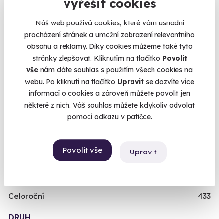
Kalendář volných
vyřešit cookies
termínů
Originální dárky k narozeninám
422
Náš web používá cookies, které vám usnadní
Dárek k 18. narozeninám
256
procházení stránek a umožní zobrazení relevantního
Termíny pro zvolenou variantu:
obsahu a reklamy. Díky cookies můžeme také tyto
Dárek k 40. narozeninám
453
stránky zlepšovat. Kliknutím na tlačítko
Povolit
Dárek k 50. narozeninám
378
vše
nám dáte souhlas s použitím všech cookies na
Viděli jste v TV
31
webu. Po kliknutí na tlačítko
Upravit
se dozvíte více
informací o cookies a zároveň můžete povolit jen
Nejprodávanější dárky
56
Chcete rezervovat termín?
některé z nich. Váš souhlas můžete kdykoliv odvolat
Dárky na poslední chvíli
450
Objednat poukaz
pomocí odkazu v patičce.
Sezóna F1
4
Objednejte poukaz na zážitek a termín si
rezervujte vy nebo obdarovaný později.
SEZÓNA
Povolit vše
Upravit
Již mám poukaz
Letní
182
Zimní
14
Celoroční
433
DRUH