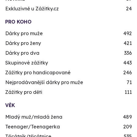
Exkluzivně u Zážitky.cz
24
PRO KOHO
Dárky pro muže
492
Dárky pro ženy
421
Dárky pro dva
336
Skupinové zážitky
443
Zážitky pro handicapované
246
Nejprodávanější dárky pro muže
71
Zážitky pro děti
111
VĚK
Mladý muž/mladá žena
489
Teenager/Teenagerka
209
Třicátník/třicátnice
535