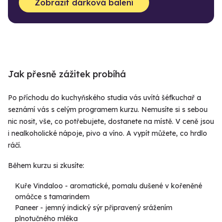
Zobrazit dárková balení
Jak přesně zážitek probíhá
Po příchodu do kuchyňského studia vás uvítá šéfkuchař a
seznámí vás s celým programem kurzu. Nemusíte si s sebou
nic nosit, vše, co potřebujete, dostanete na místě. V ceně jsou
i nealkoholické nápoje, pivo a víno. A vypít můžete, co hrdlo
ráčí.
Během kurzu si zkusíte:
Kuře Vindaloo - aromatické, pomalu dušené v kořeněné
omáčce s tamarindem
Paneer - jemný indický sýr připravený srážením
plnotučného mléka