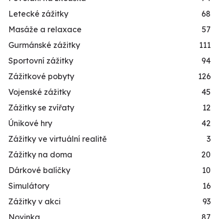
Letecké zážitky
68
Masáže a relaxace
57
Gurmánské zážitky
111
Sportovní zážitky
94
Zážitkové pobyty
126
Vojenské zážitky
45
Zážitky se zvířaty
12
Únikové hry
42
Zážitky ve virtuální realitě
3
Zážitky na doma
20
Dárkové balíčky
10
Simulátory
16
Zážitky v akci
93
Novinka
87