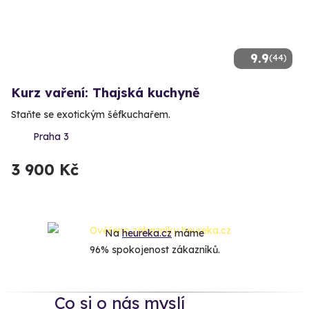
9.9
(44)
Kurz vaření: Thajská kuchyně
Staňte se exotickým šéfkuchařem.
Praha 3
3 900 Kč
Na
heureka.cz
máme
96% spokojenost zákazníků.
Co si o nás myslí