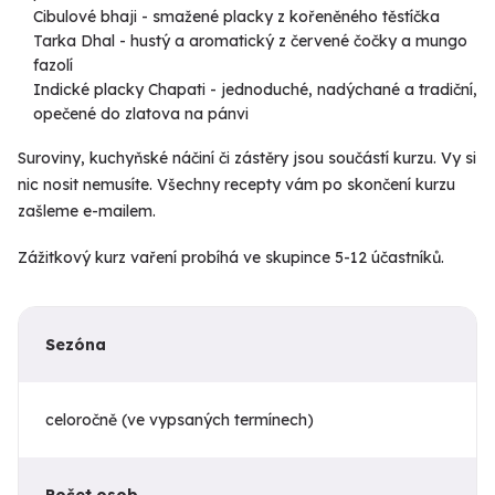
Cibulové bhaji - smažené placky z kořeněného těstíčka
Tarka Dhal - hustý a aromatický z červené čočky a mungo
fazolí
Indické placky Chapati - jednoduché, nadýchané a tradiční,
opečené do zlatova na pánvi
Suroviny, kuchyňské náčiní či zástěry jsou součástí kurzu. Vy si
nic nosit nemusíte. Všechny recepty vám po skončení kurzu
zašleme e-mailem.
Zážitkový kurz vaření probíhá ve skupince 5-12 účastníků.
Sezóna
celoročně (ve vypsaných termínech)
Počet osob