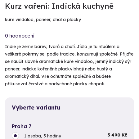
Kurz vaření: Indická kuchyně
kuře vindaloo, paneer, dhal a placky
0 hodnocení
Indie je země barev, tvarů a chutí. Jídlo je tu rituálem a
veškeré pokrmy se, podle tradice, konzumují společně. Přijďte
se naučit slavné aromatické kuře vindaloo, jemný indický sýr
paneer, indické kořeněné placky bhaji nebo hustý a
aromatický dhal. Vše ochutnáte společně a budete
přikusovat čerstvé a nadýchané placky chapati.
Vyberte variantu
Praha 7
3 490 Kč
1 osoba, 3 hodiny