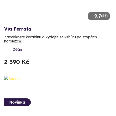
9.7
(86)
Via Ferrata
Zacvakněte karabinu a vydejte se vzhůru po stopách
horolezců.
Děčín
2 390 Kč
Novinka