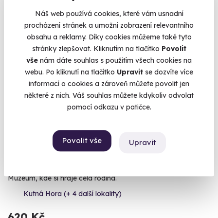
1 780 Kč
Náš web používá cookies, které vám usnadní
procházení stránek a umožní zobrazení relevantního
obsahu a reklamy. Díky cookies můžeme také tyto
stránky zlepšovat. Kliknutím na tlačítko
Povolit
Volný termín už 09. 08. 2026
vše
nám dáte souhlas s použitím všech cookies na
webu. Po kliknutí na tlačítko
Upravit
se dozvíte více
Novinka
informací o cookies a zároveň můžete povolit jen
některé z nich. Váš souhlas můžete kdykoliv odvolat
pomocí odkazu v patičce.
Povolit vše
Upravit
Rodinný vstup do muzea s největší sbírkou
LEGO
Muzeum, kde si hraje celá rodina.
Kutná Hora (+ 4 další lokality)
620 Kč