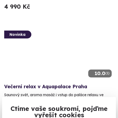
4 990 Kč
Novinka
10.0
(1)
Večerní relax v Aquapalace Praha
Saunový svět, aroma masáž i vstup do paláce relaxu ve
vodním světě
Ctíme vaše soukromí, pojďme
Praha Čestlice (Praha-východ)
vyřešit cookies