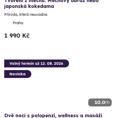
Tvoření z mechu: Mechový obraz nebo
japonská kokedama
Příroda, která neuvadne.
Praha
1 990 Kč
Volný termín už 12. 08. 2026
Novinka
10.0
(1)
Dvě noci s polopenzí, wellness a masáží