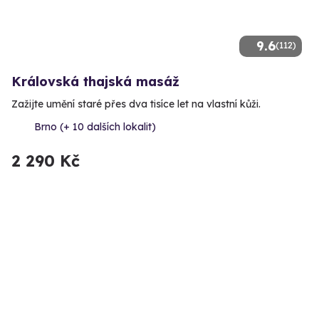
9.6
(112)
Královská thajská masáž
Zažijte umění staré přes dva tisíce let na vlastní kůži.
Brno (+ 10 dalších lokalit)
2 290 Kč