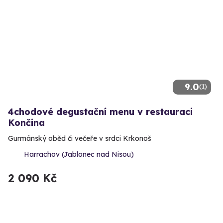
9.0
(1)
4chodové degustační menu v restauraci
Končina
Gurmánský oběd či večeře v srdci Krkonoš
Harrachov (Jablonec nad Nisou)
2 090 Kč