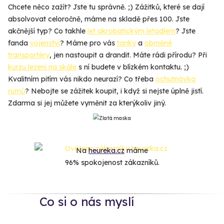
Chcete něco zažít? Jste tu správně. ;) Zážitků, které se dají
absolvovat celoročně, máme na skladě přes 100. Jste
akčnější typ? Co takhle
let akrobatickým letadlem
? Jste
fanda
vojenství
? Máme pro vás
tanky
a
obrněné
transportéry
, jen nastoupit a drandit. Máte rádi přírodu? Při
kurzu lezení na skále
s ní budete v blízkém kontaktu. ;)
Kvalitním pitím vás nikdo neurazí? Co třeba
ochutnávka
rumů
? Nebojte se zážitek koupit, i když si nejste úplně jistí.
Zdarma si jej můžete vyměnit za kterýkoliv jiný.
Na
heureka.cz
máme
96% spokojenost zákazníků.
Co si o nás myslí