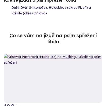
Kde se jízda na psím spřežení koná
Dolní Dvůr (Krkonoše), Holoubkov (okres Plzeň) a
Kaliště (okres Jihlava)
Co se vám na jízdě na psím spřežení
líbilo
+5