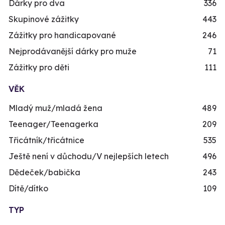
Dárky pro dva
336
Skupinové zážitky
443
Zážitky pro handicapované
246
Nejprodávanější dárky pro muže
71
Zážitky pro děti
111
VĚK
Mladý muž/mladá žena
489
Teenager/Teenagerka
209
Třicátník/třicátnice
535
Ještě není v důchodu/V nejlepších letech
496
Dědeček/babička
243
Dítě/dítko
109
TYP