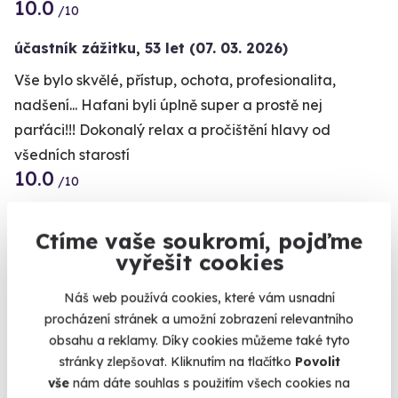
10.0
+1
/10
účastník zážitku
,
53 let
(07. 03. 2026)
Vše bylo skvělé, přístup, ochota, profesionalita,
nadšení... Hafani byli úplně super a prostě nej
parťáci!!! Dokonalý relax a pročištění hlavy od
všedních starostí
10.0
/10
účastník zážitku
,
38 let
(14. 02. 2026)
Ctíme vaše soukromí, pojďme
I přes nepřízeň počasí (obleva), byla maximální
Kalendář volných
vyřešit cookies
snaha o vyjížďku na sněhu a byl zajištěn transport
termínů
Náš web používá cookies, které vám usnadní
autem do vyšších poloh, abychom byli opravdu na
procházení stránek a umožní zobrazení relevantního
Termíny pro zvolenou variantu:
sněhu. Super pokec, vstřícnost musherů a skvělí hafani
obsahu a reklamy. Díky cookies můžeme také tyto
:)
stránky zlepšovat. Kliknutím na tlačítko
Povolit
vše
nám dáte souhlas s použitím všech cookies na