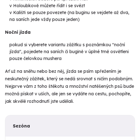
v Holoubkově můžete řídit i se svézt
v Kališti se pouze povezete (na buginu se vejdete až dva,
na saních jede vždy pouze jeden)
Noční jízda
pokud si vyberete variantu zážitku s poznámkou "noční
jízda", pojedete na saních či bugině v úplné tmě osvětleni
pouze čelovkou mushera
Ať už na sněhu nebo bez něj, jízda se psím spřežením je
neskutečný zážitek, který se nedá srovnat s ničím podobným.
Nejprve vám z toho štěkotu a množství natěšených psů bude
možná pískat v uších, ale jen se vydáte na cestu, pochopíte,
jak skvělé rozhodnutí jste udělali.
Sezóna