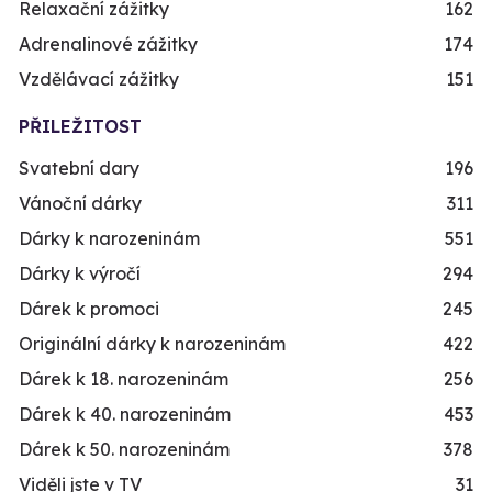
Relaxační zážitky
162
Adrenalinové zážitky
174
Vzdělávací zážitky
151
PŘILEŽITOST
Svatební dary
196
Vánoční dárky
311
Dárky k narozeninám
551
Dárky k výročí
294
Dárek k promoci
245
Originální dárky k narozeninám
422
Dárek k 18. narozeninám
256
Dárek k 40. narozeninám
453
Dárek k 50. narozeninám
378
Viděli jste v TV
31