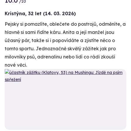
10.0
/10
Kristýna,
32 let
(14. 03. 2026)
Pejsky si pomazlíte, oblečete do postrojů, odměníte, a
hlavně si sami řídíte káru. Anita a její manžel jsou
úžasný pár, takže si i popovídáte a zjistíte něco o
tomto sportu. Jednoznačně skvělý zážitek jak pro
milovníky psů, adrenalinu nebo lidí co rádi zkouší
nové věci.