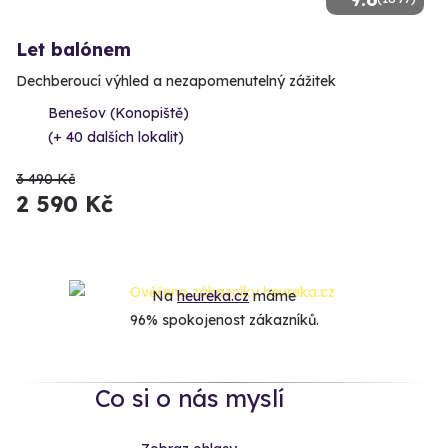
Let balónem
Dechberoucí výhled a nezapomenutelný zážitek
Benešov (Konopiště)
(+ 40 dalších lokalit)
3 490 Kč
2 590 Kč
Na
heureka.cz
máme
96% spokojenost zákazníků.
Co si o nás myslí