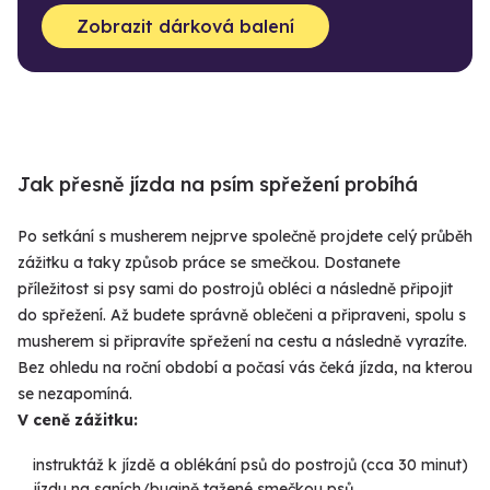
Zobrazit dárková balení
Jak přesně jízda na psím spřežení probíhá
Po setkání s musherem nejprve společně projdete celý průběh
zážitku a taky způsob práce se smečkou. Dostanete
příležitost si psy sami do postrojů obléci a následně připojit
do spřežení. Až budete správně oblečeni a připraveni, spolu s
musherem si připravíte spřežení na cestu a následně vyrazíte.
Bez ohledu na roční období a počasí vás čeká jízda, na kterou
se nezapomíná.
V ceně zážitku:
instruktáž k jízdě a oblékání psů do postrojů (cca 30 minut)
jízdu na saních/bugině tažené smečkou psů