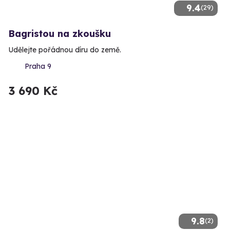
9.4
(29)
Bagristou na zkoušku
Udělejte pořádnou díru do země.
Praha 9
3 690 Kč
9.8
(2)