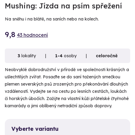
VIDEO
VIDEO
Mushing: Jízda na psím spřežení
Na sněhu i na blátě, na saních nebo na kolech.
9,8
43 hodnocení
3
lokality
1-4
osoby
celoročně
Neobvyklé dobrodružství v přírodě ve společnosti krásných a
ušlechtilých zvířat. Posaďte se do saní tažených smečkou
plemen severských psů zrozených pro překonávání dlouhých
vzdáleností. Vydejte se na cestu po lesních cestách, loukách
či horských úbočích. Zažijte na vlastní kůži přátelské čtyřnohé
kamarády a jimi oblíbený netradiční způsob dopravy.
Vyberte variantu