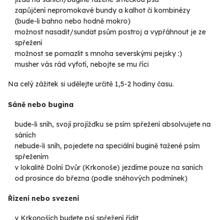
zapůjčení nepromokavé bundy a kalhot či kombinézy
(bude-li bahno nebo hodně mokro)
možnost nasadit/sundat psům postroj a vypřáhnout je ze
spřežení
možnost se pomazlit s mnoha severskými pejsky :)
musher vás rád vyfotí, nebojte se mu říci
Na celý zážitek si udělejte určitě 1,5-2 hodiny času.
Sáně nebo bugina
bude-li sníh, svojí projížďku se psím spřežení absolvujete na
sáních
nebude-li sníh, pojedete na speciální bugině tažené psím
spřežením
v lokalitě Dolní Dvůr (Krkonoše) jezdíme pouze na saních
od prosince do března (podle sněhových podmínek)
Řízení nebo svezení
v Krkonoších budete psí spřežení řídit