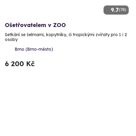
9.7
(78)
Ošetřovatelem v ZOO
Setkání se šelmami, kopytníky, či tropickými zvířaty pro 1 i 2
osoby
Brno (Brno-město)
6 200 Kč