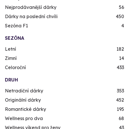
Nejprodávanější dárky
56
Dárky na poslední chvíli
450
Sezóna F1
4
SEZÓNA
Letní
182
Zimní
14
Celoroční
433
DRUH
Netradiční dárky
353
Originální dárky
452
Romantické dárky
195
Wellness pro dva
68
Wellness víkend pro ženy
43