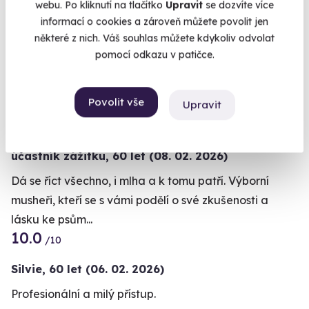
webu. Po kliknutí na tlačítko
Upravit
se dozvíte více
informací o cookies a zároveň můžete povolit jen
Chcete rezervovat termín?
některé z nich. Váš souhlas můžete kdykoliv odvolat
Objednat poukaz
pomocí odkazu v patičce.
Objednejte poukaz na zážitek a termín si
rezervujte vy nebo obdarovaný později.
Povolit vše
Upravit
Již mám poukaz
10.0
/10
účastník zážitku
,
60 let
(08. 02. 2026)
Dá se říct všechno, i mlha a k tomu patří. Výborní
musheři, kteří se s vámi podělí o své zkušenosti a
lásku ke psům...
10.0
/10
Silvie,
60 let
(06. 02. 2026)
Profesionální a milý přístup.