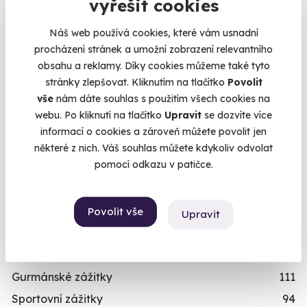
Kalendář volných
vyřešit cookies
Vše bylo perfektní
termínů
Náš web používá cookies, které vám usnadní
Zobrazit 15 dalších
procházení stránek a umožní zobrazení relevantního
Termíny pro zvolenou variantu:
obsahu a reklamy. Díky cookies můžeme také tyto
1
2
»
stránky zlepšovat. Kliknutím na tlačítko
Povolit
vše
nám dáte souhlas s použitím všech cookies na
webu. Po kliknutí na tlačítko
Upravit
se dozvíte více
informací o cookies a zároveň můžete povolit jen
Chcete rezervovat termín?
některé z nich. Váš souhlas můžete kdykoliv odvolat
Objednat poukaz
KATEGORIE
pomocí odkazu v patičce.
Zážitkové jízdy
87
Objednejte poukaz na zážitek a termín si
rezervujte vy nebo obdarovaný později.
Povolání na zkoušku
74
Povolit vše
Upravit
Již mám poukaz
Letecké zážitky
68
Masáže a relaxace
57
Gurmánské zážitky
111
Sportovní zážitky
94