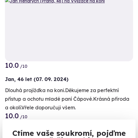
10.0
/10
Jan,
46 let
(07. 09. 2024)
Dlouhá projížďka na koni.Děkujeme za perfektní
přístup a ochotu mladé paní Čápové.Krásná příroda
a okolí.Vřele doporučuji všem.
10.0
/10
účastník zážitku
,
23 let
(16. 08. 2024)
Ctíme vaše soukromí, pojďme