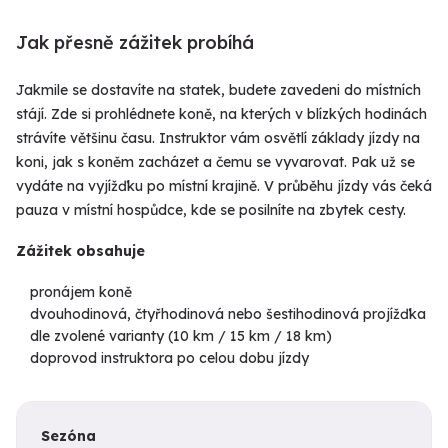
Jak přesně zážitek probíhá
Jakmile se dostavíte na statek, budete zavedeni do místních
stájí. Zde si prohlédnete koně, na kterých v blízkých hodinách
strávíte většinu času. Instruktor vám osvětlí základy jízdy na
koni, jak s koněm zacházet a čemu se vyvarovat. Pak už se
vydáte na vyjížďku po místní krajině. V průběhu jízdy vás čeká
pauza v místní hospůdce, kde se posilníte na zbytek cesty.
Zážitek obsahuje
pronájem koně
dvouhodinová, čtyřhodinová nebo šestihodinová projížďka
dle zvolené varianty (10 km / 15 km / 18 km)
doprovod instruktora po celou dobu jízdy
Sezóna