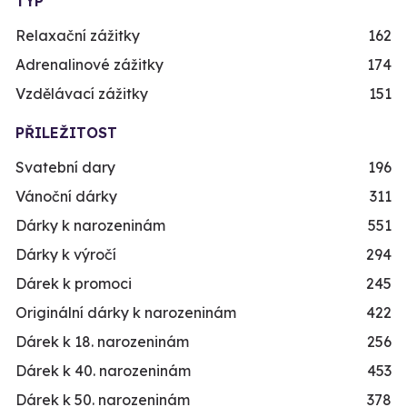
TYP
Relaxační zážitky
162
Adrenalinové zážitky
174
Vzdělávací zážitky
151
PŘILEŽITOST
Svatební dary
196
Vánoční dárky
311
Dárky k narozeninám
551
Dárky k výročí
294
Dárek k promoci
245
Originální dárky k narozeninám
422
Dárek k 18. narozeninám
256
Dárek k 40. narozeninám
453
Dárek k 50. narozeninám
378