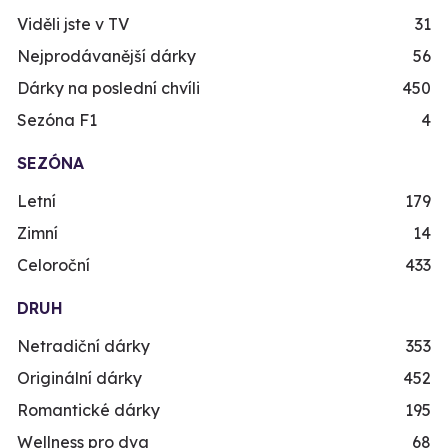
Viděli jste v TV
31
Nejprodávanější dárky
56
Dárky na poslední chvíli
450
Sezóna F1
4
SEZÓNA
Letní
179
Zimní
14
Celoroční
433
DRUH
Netradiční dárky
353
Originální dárky
452
Romantické dárky
195
Wellness pro dva
68