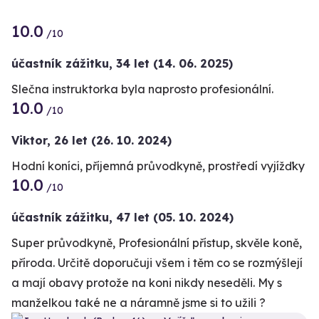
10.0
/10
účastník zážitku
,
34 let
(14. 06. 2025)
Slečna instruktorka byla naprosto profesionální.
10.0
/10
Viktor,
26 let
(26. 10. 2024)
Hodní koníci, příjemná průvodkyně, prostředí vyjížďky
10.0
/10
účastník zážitku
,
47 let
(05. 10. 2024)
Super průvodkyně, Profesionální přístup, skvěle koně,
příroda. Určitě doporučuji všem i těm co se rozmýšlejí
a mají obavy protože na koni nikdy neseděli. My s
manželkou také ne a náramně jsme si to užili ?