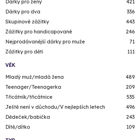
Dárky pro ženy
421
Dárky pro dva
336
Skupinové zážitky
443
Zážitky pro handicapované
246
Nejprodávanější dárky pro muže
71
Zážitky pro děti
111
VĚK
Mladý muž/mladá žena
489
Teenager/Teenagerka
209
Třicátník/třicátnice
535
Ještě není v důchodu/V nejlepších letech
496
Dědeček/babička
243
Dítě/dítko
109