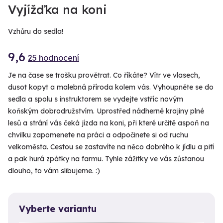
Vyjížďka na koni
Vzhůru do sedla!
9,6
25 hodnocení
Je na čase se trošku provětrat. Co říkáte? Vítr ve vlasech,
dusot kopyt a malebná příroda kolem vás. Vyhoupněte se do
sedla a spolu s instruktorem se vydejte vstříc novým
koňským dobrodružstvím. Uprostřed nádherné krajiny plné
lesů a strání vás čeká jízda na koni, při které určitě aspoň na
chvilku zapomenete na práci a odpočinete si od ruchu
velkoměsta. Cestou se zastavíte na něco dobrého k jídlu a pití
a pak hurá zpátky na farmu. Tyhle zážitky ve vás zůstanou
dlouho, to vám slibujeme. :)
Vyberte variantu