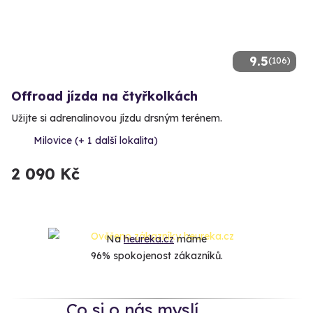
9.5
(106)
Offroad jízda na čtyřkolkách
Užijte si adrenalinovou jízdu drsným terénem.
Milovice (+ 1 další lokalita)
2 090 Kč
Na
heureka.cz
máme
96% spokojenost zákazníků.
Co si o nás myslí