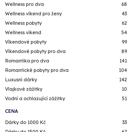
Wellness pro dva
68
Wellness víkend pro ženy
43
Wellness pobyty
62
Wellness víkend
54
Víkendové pobyty
99
Víkendové pobyty pro dva
89
Romantika pro dva
141
Romantické pobyty pro dva
104
Luxusní dárky
142
Vlajkové zážitky
10
Vodní a ochlazující zážitky
51
CENA
Dárky do 1000 Kč
33
Dárky do 1500 Kč
67