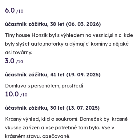
6.0
/10
účastník zážitku
,
38 let
(06. 03. 2026)
Tiny house Honzík byl s výhledem na vesnici,silnici kde
byly slyšet auta,motorky a dýmající komíny z nějaké
asi továrny.
3.0
/10
účastník zážitku
,
41 let
(19. 09. 2025)
Domluva s personálem, prostředí
10.0
/10
účastník zážitku
,
30 let
(13. 07. 2025)
Krásný výhled, klid a soukromí. Domeček byl krásně
vkusně zařízen a vše potřebné tam bylo. Vše v
krásném stavu, opečované.