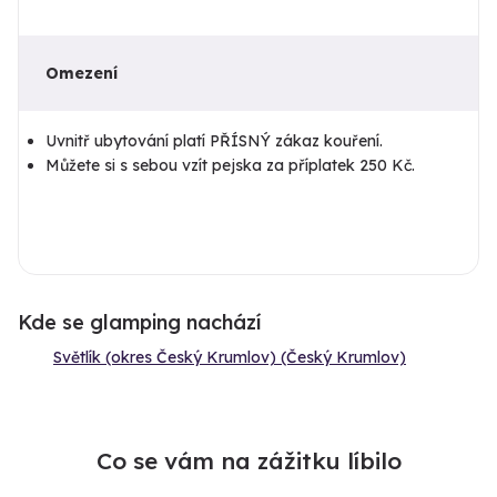
Omezení
Uvnitř ubytování platí PŘÍSNÝ zákaz kouření.
Můžete si s sebou vzít pejska za příplatek 250 Kč.
Kde se glamping nachází
Světlík (okres Český Krumlov) (Český Krumlov)
Co se vám na zážitku líbilo