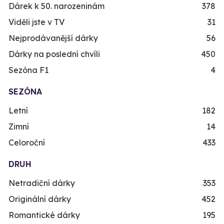
Dárek k 50. narozeninám
378
Viděli jste v TV
31
Nejprodávanější dárky
56
Dárky na poslední chvíli
450
Sezóna F1
4
SEZÓNA
Letní
182
Zimní
14
Celoroční
433
DRUH
Netradiční dárky
353
Originální dárky
452
Romantické dárky
195