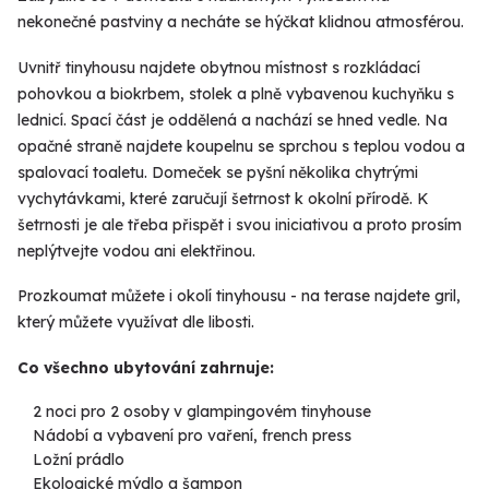
nekonečné pastviny a necháte se hýčkat klidnou atmosférou.
Uvnitř tinyhousu najdete obytnou místnost s rozkládací
pohovkou a biokrbem, stolek a plně vybavenou kuchyňku s
lednicí. Spací část je oddělená a nachází se hned vedle. Na
opačné straně najdete koupelnu se sprchou s teplou vodou a
spalovací toaletu. Domeček se pyšní několika chytrými
vychytávkami, které zaručují šetrnost k okolní přírodě. K
šetrnosti je ale třeba přispět i svou iniciativou a proto prosím
neplýtvejte vodou ani elektřinou.
Prozkoumat můžete i okolí tinyhousu - na terase najdete gril,
který můžete využívat dle libosti.
Co všechno ubytování zahrnuje:
2 noci pro 2 osoby v glampingovém tinyhouse
Nádobí a vybavení pro vaření, french press
Ložní prádlo
Ekologické mýdlo a šampon