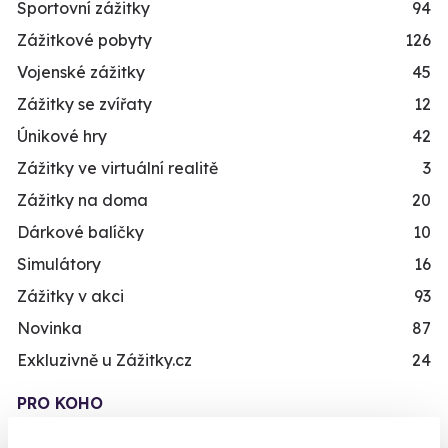
Sportovní zážitky
94
Zážitkové pobyty
126
Vojenské zážitky
45
Zážitky se zvířaty
12
Únikové hry
42
Zážitky ve virtuální realitě
3
Zážitky na doma
20
Dárkové balíčky
10
Simulátory
16
Zážitky v akci
93
Novinka
87
Exkluzivně u Zážitky.cz
24
PRO KOHO
Dárky pro muže
492