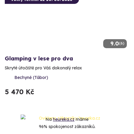
9.0
(6)
Glamping v lese pro dva
Skryté útočiště pro Váš dokonalý relax
Bechyně (Tábor)
5 470 Kč
Na
heureka.cz
máme
96% spokojenost zákazníků.