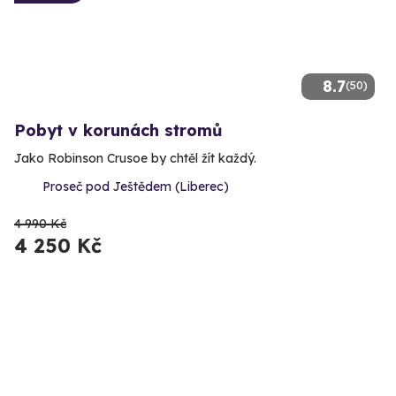
8.7
(50)
Pobyt v korunách stromů
Jako Robinson Crusoe by chtěl žít každý.
Proseč pod Ještědem (Liberec)
4 990 Kč
4 250 Kč