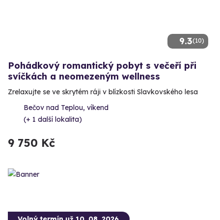
9.3
(10)
Pohádkový romantický pobyt s večeří při
svíčkách a neomezeným wellness
Zrelaxujte se ve skrytém ráji v blízkosti Slavkovského lesa
Bečov nad Teplou, víkend
(+ 1 další lokalita)
9 750 Kč
Volný termín už 10. 08. 2026