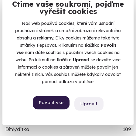
Ctíme vaše soukromí, pojďme
Dárky pro ženy
421
vyřešit cookies
Dárky pro dva
336
Náš web používá cookies, které vám usnadní
Skupinové zážitky
443
procházení stránek a umožní zobrazení relevantního
Zážitky pro handicapované
246
obsahu a reklamy. Díky cookies můžeme také tyto
stránky zlepšovat. Kliknutím na tlačítko
Povolit
Nejprodávanější dárky pro muže
71
vše
nám dáte souhlas s použitím všech cookies na
Zážitky pro děti
111
webu. Po kliknutí na tlačítko
Upravit
se dozvíte více
informací o cookies a zároveň můžete povolit jen
VĚK
některé z nich. Váš souhlas můžete kdykoliv odvolat
Mladý muž/mladá žena
489
pomocí odkazu v patičce.
Teenager/Teenagerka
209
Třicátník/třicátnice
535
Povolit vše
Upravit
Ještě není v důchodu/V nejlepších letech
496
Dědeček/babička
243
Dítě/dítko
109