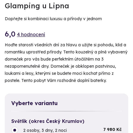
Glamping u Lipna
Dopřejte si kombinaci luxusu a přírody v jednom
6,0
4 hodnocení
Hoďte starosti všedních dní za hlavu a užijte si pohodu, klid a
romantiku uprostřed přírody. Tento kouzelný a plně vybavený
domeček pro vás bude perfektním útočištěm na 3
nezapomenutelné dny. Domeček je obklopen pastvinou,
loukami a lesy, kterými se budete moci kochat přímo z
postele. Tento pobyt Vám rozhodně doplní baterky.
Vyberte variantu
Světlík (okres Český Krumlov)
7 980 Kč
2 osoby, 3 dny, 2 noci