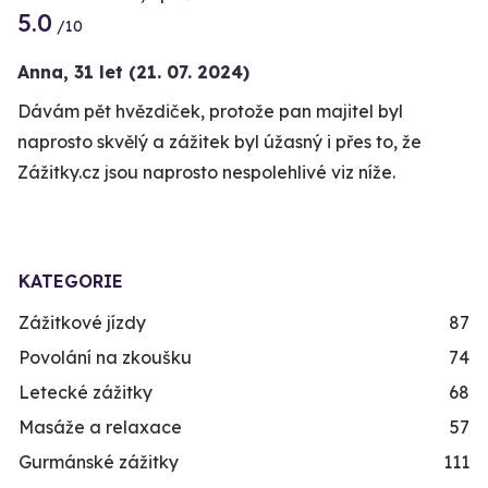
5.0
/10
Anna,
31 let
(21. 07. 2024)
Dávám pět hvězdiček, protože pan majitel byl
naprosto skvělý a zážitek byl úžasný i přes to, že
Zážitky.cz jsou naprosto nespolehlivé viz níže.
KATEGORIE
Zážitkové jízdy
87
Povolání na zkoušku
74
Letecké zážitky
68
Masáže a relaxace
57
Gurmánské zážitky
111