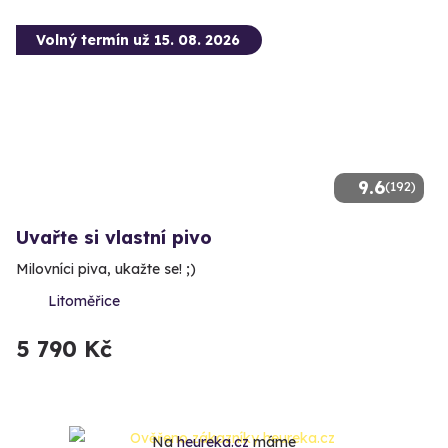
Volný termín už 15. 08. 2026
9.6
(192)
Uvařte si vlastní pivo
Milovníci piva, ukažte se! ;)
Litoměřice
5 790 Kč
Na
heureka.cz
máme