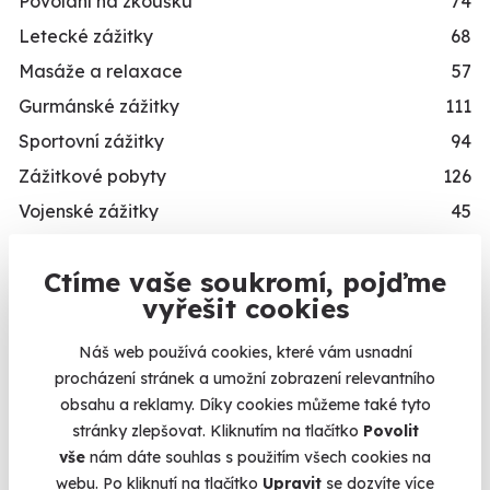
Povolání na zkoušku
74
Letecké zážitky
68
Masáže a relaxace
57
Gurmánské zážitky
111
Sportovní zážitky
94
Zážitkové pobyty
126
Vojenské zážitky
45
Zážitky se zvířaty
12
Ctíme vaše soukromí, pojďme
Únikové hry
42
vyřešit cookies
Zážitky ve virtuální realitě
3
Zážitky na doma
20
Náš web používá cookies, které vám usnadní
procházení stránek a umožní zobrazení relevantního
Dárkové balíčky
10
obsahu a reklamy. Díky cookies můžeme také tyto
Simulátory
16
stránky zlepšovat. Kliknutím na tlačítko
Povolit
Zážitky v akci
93
vše
nám dáte souhlas s použitím všech cookies na
webu. Po kliknutí na tlačítko
Upravit
se dozvíte více