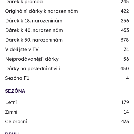
Dárek k promoci
245
Originální dárky k narozeninám
422
Dárek k 18. narozeninám
256
Dárek k 40. narozeninám
453
Dárek k 50. narozeninám
378
Viděli jste v TV
31
Nejprodávanější dárky
56
Dárky na poslední chvíli
450
Sezóna F1
4
SEZÓNA
Letní
179
Zimní
14
Celoroční
433