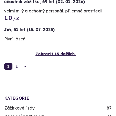
účastník zážitku
,
69 let
(02. 01. 2026)
velmi milý a ochotný personál, příjemné prostředí
1.0
/10
Jiří,
51 let
(15. 07. 2025)
Pivní lázeň
Zobrazit 15 dalších
1
2
»
KATEGORIE
Zážitkové jízdy
87