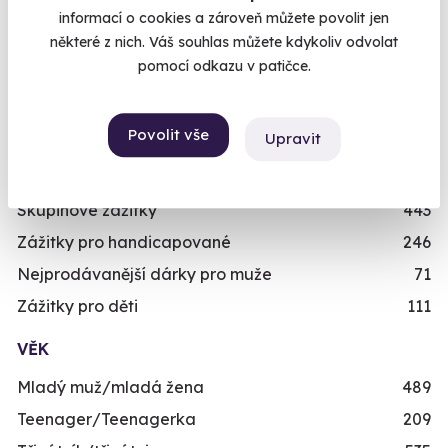
Novinka
87
informací o cookies a zároveň můžete povolit jen
Exkluzivně u Zážitky.cz
24
některé z nich. Váš souhlas můžete kdykoliv odvolat
pomocí odkazu v patičce.
PRO KOHO
Dárky pro muže
492
Povolit vše
Upravit
Dárky pro ženy
421
Dárky pro dva
336
Skupinové zážitky
443
Zážitky pro handicapované
246
Nejprodávanější dárky pro muže
71
Zážitky pro děti
111
VĚK
Mladý muž/mladá žena
489
Teenager/Teenagerka
209