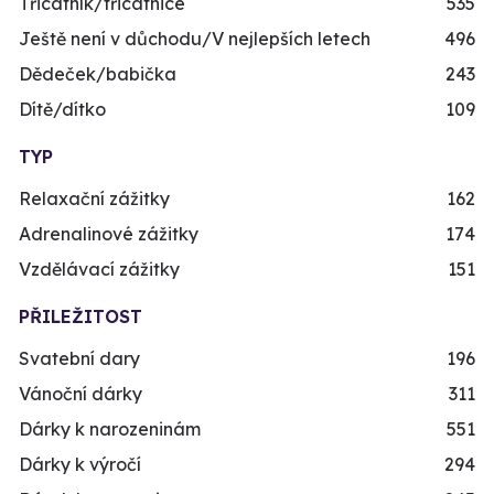
Třicátník/třicátnice
535
Ještě není v důchodu/V nejlepších letech
496
Dědeček/babička
243
Dítě/dítko
109
TYP
Relaxační zážitky
162
Adrenalinové zážitky
174
Vzdělávací zážitky
151
PŘILEŽITOST
Svatební dary
196
Vánoční dárky
311
Dárky k narozeninám
551
Dárky k výročí
294