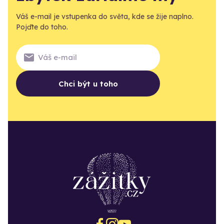
Váš e-mail je vstupenka do světa, kde se žije naplno.
Pojďte do toho.
Chci být u toho