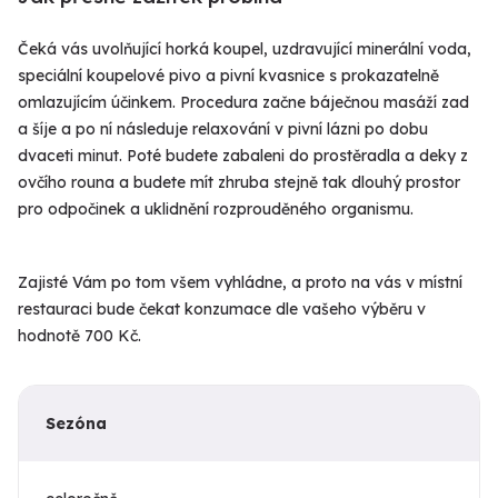
Čeká vás uvolňující horká koupel, uzdravující minerální voda,
speciální koupelové pivo a pivní kvasnice s prokazatelně
omlazujícím účinkem. Procedura začne báječnou masáží zad
a šíje a po ní následuje relaxování v pivní lázni po dobu
dvaceti minut. Poté budete zabaleni do prostěradla a deky z
ovčího rouna a budete mít zhruba stejně tak dlouhý prostor
pro odpočinek a uklidnění rozprouděného organismu.
Zajisté Vám po tom všem vyhládne, a proto na vás v místní
restauraci bude čekat konzumace dle vašeho výběru v
hodnotě 700 Kč.
Sezóna