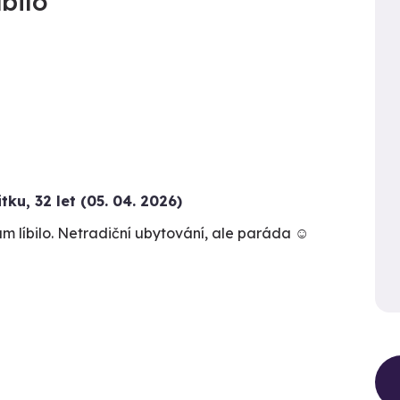
bilo
itku
,
32 let
(05. 04. 2026)
m líbilo. Netradiční ubytování, ale paráda ☺️