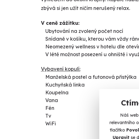
zbývá si jen užít ničím nerušený relax.
V ceně zážitku:
Ubytování na zvolený počet nocí
Snídaně v košíku, kterou vám vždy rán
Neomezený wellness v hotelu dle otev
V létě možnost posezení u ohniště i vyu
Vybavení kopulí:
Manželská postel a futonová přistýlka
Kuchyňská linka
Koupelna
Vana
Ctím
Fén
Náš web 
Tv
relevantního 
WiFi
tlačítko
Povol
Upravit
se d