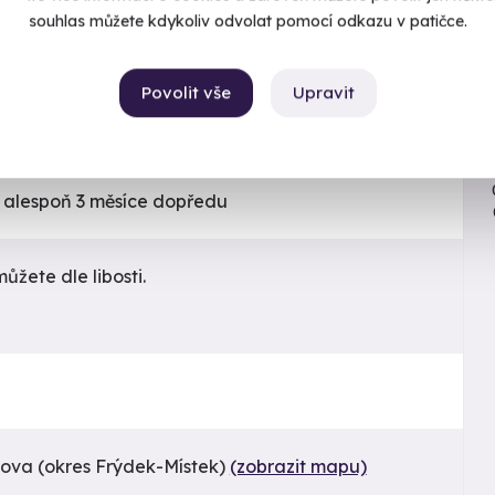
souhlas můžete kdykoliv odvolat pomocí odkazu v patičce.
Chcete rezervovat termín?
Koupit a rezervovat nyní
Povolit vše
Upravit
Objednejte si rovnou konkrétní termín. Po úhradě
máte rezervaci hned v e-mailu.
, alespoň 3 měsíce dopředu
Již mám poukaz
můžete dle libosti.
kova (okres Frýdek-Místek)
(zobrazit mapu)