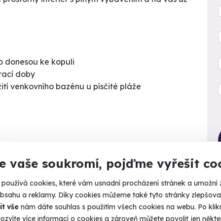
o donesou ke kopuli
írací doby
žití venkovního bazénu u písčité pláže
Kalendář volných
termínů
e vaše soukromí, pojďme vyřešit co
Termíny pro zvolenou variantu:
používá cookies, které vám usnadní procházení stránek a umožní 
obsahu a reklamy. Díky cookies můžeme také tyto stránky zlepšovat
it vše
nám dáte souhlas s použitím všech cookies na webu. Po kliknu
ozvíte více informací o cookies a zároveň můžete povolit jen někter