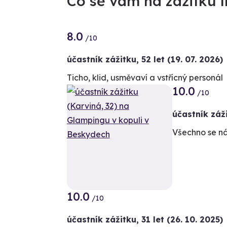
Co se vám na zážitku lí
8.0
/10
účastník zážitku
,
52 let
(19. 07. 2026)
Ticho, klid, usměvaví a vstřícný personál
10.0
/10
účastník záž
Všechno se ná
10.0
/10
účastník zážitku
,
31 let
(26. 10. 2025)