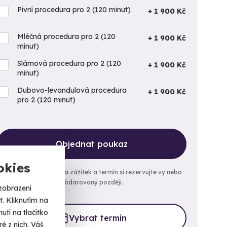
Pivní procedura pro 2 (120 minut)
+ 1 900 Kč
Mléčná procedura pro 2 (120
+ 1 900 Kč
minut)
Slámová procedura pro 2 (120
+ 1 900 Kč
minut)
Dubovo-levandulová procedura
+ 1 900 Kč
pro 2 (120 minut)
Objednat poukaz
okies
Objednejte poukaz na zážitek a termín si rezervujte vy nebo
obdarovaný později.
zobrazení
. Kliknutím na
tí na tlačítko
Vybrat termín
é z nich. Váš