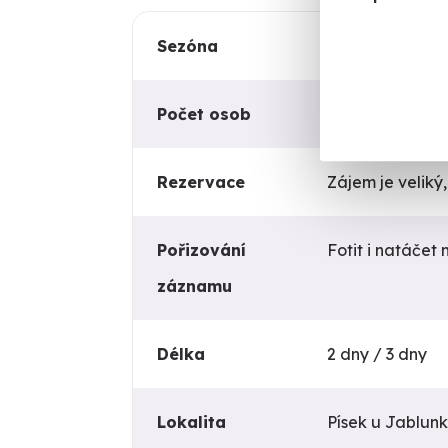
Sezóna
Celoroční
Počet osob
2 + 1
Rezervace
Zájem je veliký
Pořizování
Fotit i natáčet 
záznamu
Délka
2 dny / 3 dny
Lokalita
Písek u Jablun