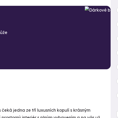
může
čeká jedna ze tří luxusních kopulí s krásným
í prostorný interiér s plným vybavením a na vás už