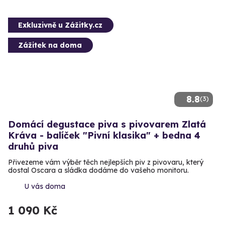
Exkluzivně u Zážitky.cz
Zážitek na doma
8.8
(3)
Domácí degustace piva s pivovarem Zlatá
Kráva - balíček "Pivní klasika" + bedna 4
druhů piva
Přivezeme vám výběr těch nejlepších piv z pivovaru, který
dostal Oscara a sládka dodáme do vašeho monitoru.
U vás doma
1 090 Kč