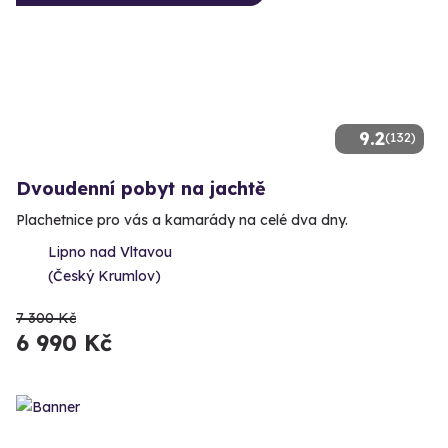
9.2
(132)
Dvoudenní pobyt na jachtě
Plachetnice pro vás a kamarády na celé dva dny.
Lipno nad Vltavou
(Český Krumlov)
7 300 Kč
6 990 Kč