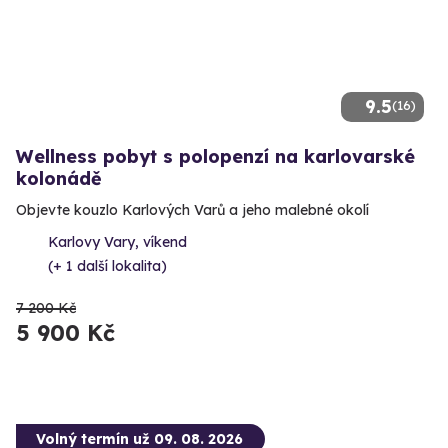
9.5
(16)
Wellness pobyt s polopenzí na karlovarské
kolonádě
Objevte kouzlo Karlových Varů a jeho malebné okolí
Karlovy Vary, víkend
(+ 1 další lokalita)
7 200 Kč
5 900 Kč
Volný termín už 09. 08. 2026