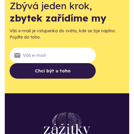
Zbývá jeden krok,
zbytek zařídíme my
Váš e-mail je vstupenka do světa, kde se žije naplno.
Pojďte do toho.
Chci být u toho