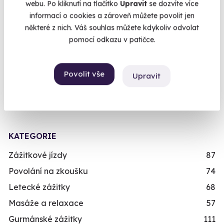
webu. Po kliknutí na tlačítko
Upravit
se dozvíte více
Chcete rezervovat termín?
Co se vám na zážitku líbilo
informací o cookies a zároveň můžete povolit jen
některé z nich. Váš souhlas můžete kdykoliv odvolat
Koupit a rezervovat nyní
pomocí odkazu v patičce.
10.0
/10
Objednejte si rovnou konkrétní termín. Po úhradě
účastník zážitku
,
55 let
(01. 05. 2026)
Povolit vše
Upravit
máte rezervaci hned v e-mailu.
Vše ok
Již mám poukaz
KATEGORIE
Zážitkové jízdy
87
Povolání na zkoušku
74
Letecké zážitky
68
Masáže a relaxace
57
Gurmánské zážitky
111