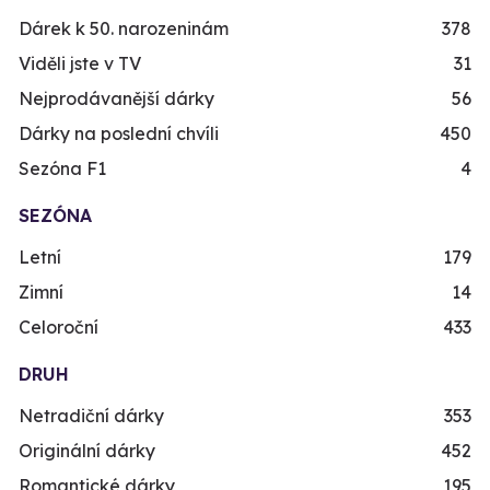
Dárek k 50. narozeninám
378
Viděli jste v TV
31
Nejprodávanější dárky
56
Dárky na poslední chvíli
450
Sezóna F1
4
SEZÓNA
Letní
179
Zimní
14
Celoroční
433
DRUH
Netradiční dárky
353
Originální dárky
452
Romantické dárky
195