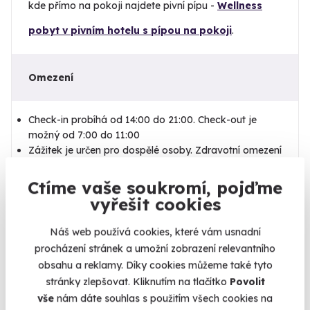
kde přímo na pokoji najdete pivní pípu -
Wellness
pobyt v pivním hotelu s pípou na pokoji
.
Omezení
Check-in probíhá od 14:00 do 21:00. Check-out je
možný od 7:00 do 11:00
Zážitek je určen pro dospělé osoby. Zdravotní omezení
týkající se masáží nebo wellness procedur
doporučujeme konzultovat předem.
Ctíme vaše soukromí, pojďme
Kalendář volných
vyřešit cookies
termínů
Náš web používá cookies, které vám usnadní
Termíny pro zvolenou variantu:
Kde se zážitek koná
procházení stránek a umožní zobrazení relevantního
Nepomuk (Plzeň-jih)
obsahu a reklamy. Díky cookies můžeme také tyto
stránky zlepšovat. Kliknutím na tlačítko
Povolit
vše
nám dáte souhlas s použitím všech cookies na