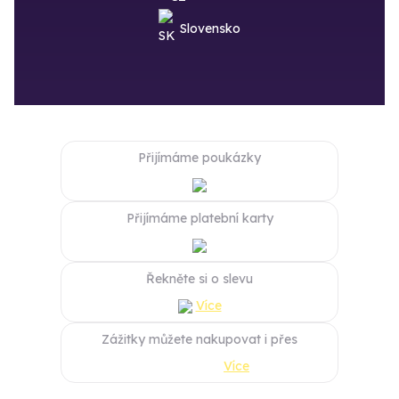
Slovensko
Přijímáme poukázky
Přijímáme platební karty
Řekněte si o slevu
Více
Zážitky můžete nakupovat i přes
Více