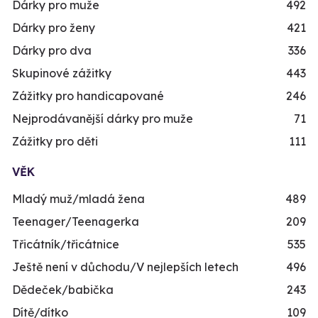
Dárky pro muže
492
Dárky pro ženy
421
Dárky pro dva
336
Skupinové zážitky
443
Zážitky pro handicapované
246
Nejprodávanější dárky pro muže
71
Zážitky pro děti
111
VĚK
Mladý muž/mladá žena
489
Teenager/Teenagerka
209
Třicátník/třicátnice
535
Ještě není v důchodu/V nejlepších letech
496
Dědeček/babička
243
Dítě/dítko
109