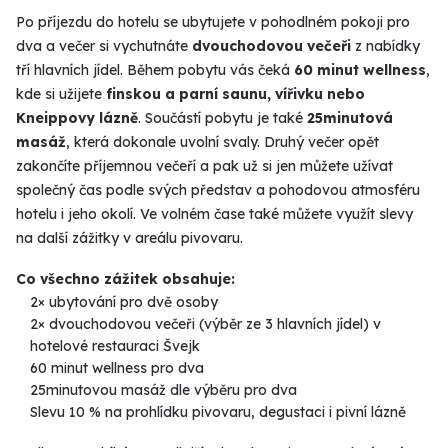
Po příjezdu do hotelu se ubytujete v pohodlném pokoji pro
dva a večer si vychutnáte
dvouchodovou večeři
z nabídky
tří hlavních jídel. Během pobytu vás čeká
60 minut wellness
,
kde si užijete
finskou a parní saunu, vířivku nebo
Kneippovy lázně
. Součástí pobytu je také
25minutová
masáž
, která dokonale uvolní svaly. Druhý večer opět
zakončíte příjemnou večeří a pak už si jen můžete užívat
společný čas podle svých představ a pohodovou atmosféru
hotelu i jeho okolí. Ve volném čase také můžete využít slevy
na další zážitky v areálu pivovaru.
Co všechno zážitek obsahuje:
2× ubytování pro dvě osoby
2× dvouchodovou večeři (výběr ze 3 hlavních jídel) v
hotelové restauraci Švejk
60 minut wellness pro dva
25minutovou masáž dle výběru pro dva
Slevu 10 % na prohlídku pivovaru, degustaci i pivní lázně