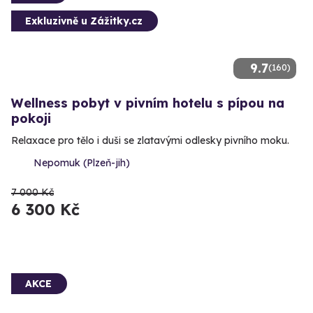
Exkluzivně u Zážitky.cz
9.7
(160)
Wellness pobyt v pivním hotelu s pípou na
pokoji
Relaxace pro tělo i duši se zlatavými odlesky pivního moku.
Nepomuk (Plzeň-jih)
7 000 Kč
6 300 Kč
AKCE