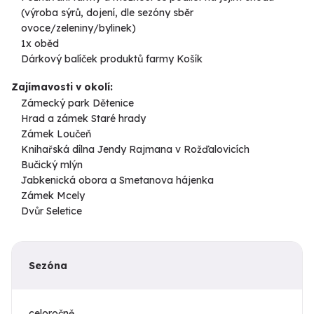
(výroba sýrů, dojení, dle sezóny sběr
ovoce/zeleniny/bylinek)
1x oběd
Dárkový balíček produktů farmy Košík
Zajímavosti v okolí:
Zámecký park Dětenice
Hrad a zámek Staré hrady
Zámek Loučeň
Knihařská dílna Jendy Rajmana v Rožďalovicích
Bučický mlýn
Jabkenická obora a Smetanova hájenka
Zámek Mcely
Dvůr Seletice
Sezóna
celoročně