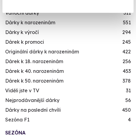
Svatební dary
196
Vánoční dárky
311
Dárky k narozeninám
551
Dárky k výročí
294
Dárek k promoci
245
Originální dárky k narozeninám
422
Dárek k 18. narozeninám
256
Dárek k 40. narozeninám
453
Dárek k 50. narozeninám
378
Viděli jste v TV
31
Nejprodávanější dárky
56
Dárky na poslední chvíli
450
Sezóna F1
4
SEZÓNA