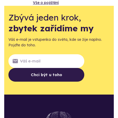
Vše o pojištění
Zbývá jeden krok,
zbytek zařídíme my
Váš e-mail je vstupenka do světa, kde se žije naplno.
Pojďte do toho.
Chci být u toho