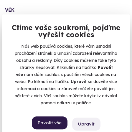
VĚK
Mladý muž/mladá žena
489
Ctíme vaše soukromí, pojďme
Teenager/Teenagerka
209
vyřešit cookies
Třicátník/třicátnice
535
Náš web používá cookies, které vám usnadní
Ještě není v důchodu/V nejlepších letech
496
procházení stránek a umožní zobrazení relevantního
Dědeček/babička
243
obsahu a reklamy. Díky cookies můžeme také tyto
stránky zlepšovat. Kliknutím na tlačítko
Povolit
Dítě/dítko
109
vše
nám dáte souhlas s použitím všech cookies na
TYP
webu. Po kliknutí na tlačítko
Upravit
se dozvíte více
informací o cookies a zároveň můžete povolit jen
Relaxační zážitky
162
některé z nich. Váš souhlas můžete kdykoliv odvolat
Adrenalinové zážitky
174
pomocí odkazu v patičce.
Vzdělávací zážitky
151
Povolit vše
PŘILEŽITOST
Upravit