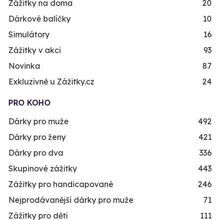
Zážitky na doma
20
Dárkové balíčky
10
Simulátory
16
Zážitky v akci
93
Novinka
87
Exkluzivně u Zážitky.cz
24
PRO KOHO
Dárky pro muže
492
Dárky pro ženy
421
Dárky pro dva
336
Skupinové zážitky
443
Zážitky pro handicapované
246
Nejprodávanější dárky pro muže
71
Zážitky pro děti
111