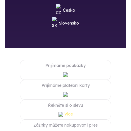
Česko
Slovensko
Přijímáme poukázky
Přijímáme platební karty
Řekněte si o slevu
Více
Zážitky můžete nakupovat i přes