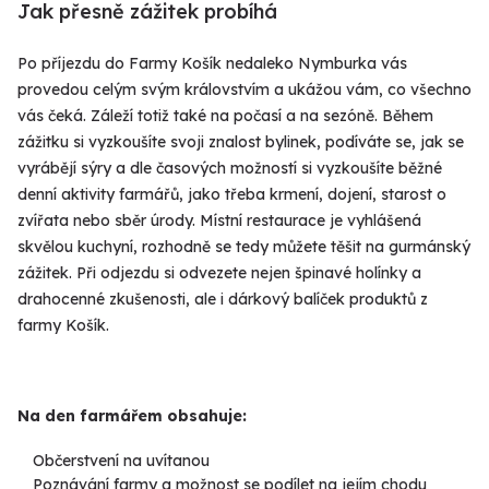
Jak přesně zážitek probíhá
Po příjezdu do Farmy Košík nedaleko Nymburka vás
provedou celým svým královstvím a ukážou vám, co všechno
vás čeká. Záleží totiž také na počasí a na sezóně. Během
zážitku si vyzkoušíte svoji znalost bylinek, podíváte se, jak se
vyrábějí sýry a dle časových možností si vyzkoušíte běžné
denní aktivity farmářů, jako třeba krmení, dojení, starost o
zvířata nebo sběr úrody. Místní restaurace je vyhlášená
skvělou kuchyní, rozhodně se tedy můžete těšit na gurmánský
zážitek. Při odjezdu si odvezete nejen špinavé holínky a
drahocenné zkušenosti, ale i dárkový balíček produktů z
farmy Košík.
Na den farmářem obsahuje:
Občerstvení na uvítanou
Poznávání farmy a možnost se podílet na jejím chodu