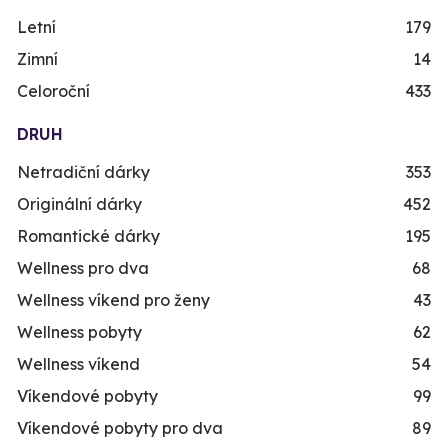
Letní
179
Zimní
14
Celoroční
433
DRUH
Netradiční dárky
353
Originální dárky
452
Romantické dárky
195
Wellness pro dva
68
Wellness víkend pro ženy
43
Wellness pobyty
62
Wellness víkend
54
Víkendové pobyty
99
Víkendové pobyty pro dva
89