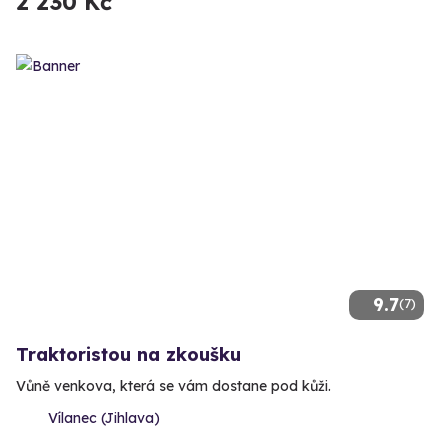
2 230 Kč
9.7
(7)
Traktoristou na zkoušku
Vůně venkova, která se vám dostane pod kůži.
Vílanec (Jihlava)